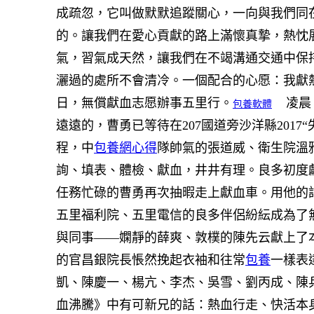
成疏忽，它叫做默默追蹤關心，一向與我們同
的。讓我們在愛心貢獻的路上滿懷真摯，熱忱
氣，習氣成天然，讓我們在不竭溝通交通中保
灑過的處所不會清冷。一個配合的心愿：我獻
日，無償獻血志愿辦事五里行。
凌晨，
包養軟體
遠遠的，曹勇已等待在207國道旁沙洋縣2017
程，中
包養網心得
隊帥氣的張道威、衛生院溫
詢、填表、體檢、獻血，井井有理。良多初度
任務忙碌的曹勇再次抽暇走上獻血車。用他的
五里福利院、五里電信的良多伴侶紛紜成為了
與同事——嫻靜的薛爽、敦樸的陳先云獻上了
的官昌銀院長悵然挽起衣袖和往常
包養
一樣表
凱、陳慶一、楊亢、李杰、吳雪、劉丙成、陳
血沸騰》中有可新兄的話：熱血行走、快活本