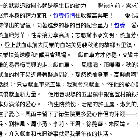
在的默默追蹤關心就是群生長的動力！
聯袂向前，需求真
展示本身的精力面孔，
包養行情
往收獲高興吧！
愛心志
持傑出的習氣，向著進步的標的目的配合盡力！
包養
愛心
熱血織芳華，性命接力享高興；志愿辦事承文明，熱血芳
登上獻血車前去同業的血站美男裴秋池的故鄉五里鎮，
“失業扶貧送暖和”僱用會現場。
獻血車方才停穩，交警中
雅的易春梅高興的走上獻血車。
風嘯嘯、雨嘩嘩，秋的
獻血的村平易近帶著疑慮問詢、豁然挽袖登車、高興樂呵
話說：“只需獻血車來五里，我就會來獻血。”在他的愛心
無償獻血新力量。
僱用會現場的五里鎮中銀富登村鎮銀
本身滿滿的愛心。
衛生院熱忱、活躍的許玉麗、淑氣的
達了愛心。風雨中留下了衛生院更多愛心伴侶的萍蹤——
兵、劉神風、周小勇、李莉、王君、徐艷華、朱國靖。
你
身，介入獻血和志愿辦事就是我最年夜的快活。