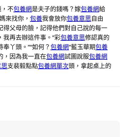
錢，不
包養網
是夫子的錢嗎？嫁
包養網
給
媽來找你，
包養
我會放你
包養意思
自由
記得父母的臉，記得他們對自己說的每一
，我再去辦這件事。”彩
包養意思
修認真的
奉丫頭。”“如何？
包養網
”藍玉華期
包養
的，因為我一直在
包養網
試圖說服
包養網
意思
支裴毅點點
包養網單次
頭，拿起桌上的