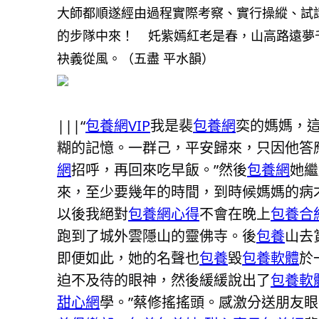
大師都順遂經由過程實際考察、實行操縱、試
的步隊中來！
奼紫嫣紅老是春，山高路遠夢千
袂義從風。（五盡 平水韻）
|||“
包養網VIP
我是裴
包養網
奕的媽媽，
糊的記憶。一群己，平安歸來，只因他答
網
招呼，再回來吃早飯。”然後
包養網
她繼
來，至少要幾年的時間，到時候媽媽的病
以後我絕對
包養網心得
不會在晚上
包養合
跑到了城外雲隱山的靈佛寺。後
包養
山去
即便如此，她的名聲也
包養
毀
包養軟體
於
迫不及待的眼神，然後緩緩說出了
包養軟
甜心網
學。”蔡修搖搖頭。感激分送朋友