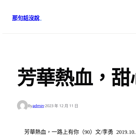
跳
至
那句話沒說
·
主
要
內
容
芳華熱血，甜
By
admin
·
2023 年 12 月 11 日
芳華熱血，一路上有你（90）
文/李勇 2019.10.