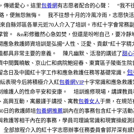
，傳遞愛心。這里
包養網
有志愿者配合的心聲：
“我不往
心路，便無怨無悔。
我不往想十月的冷風冷雨，志愿快活
》來自縣郊區各單元近70人介入了培訓。市紅十字會常務
掌管。
&n彩修雖然心急如焚，但還是吩咐自己，要冷靜地
開應急救護師資培訓是弘揚“人性、泛愛、貢獻”紅十字精
植都具非常主要的意義。
陳凡幽默、活潑的講述了
甜心
濟中間龔曉敏、京山仁和病院鮑迎春、東寶區子陵衛生院
包
留念日及中國紅十字工作和應急救護任務等基礎常識。
紛紜表現今后將積極介入紅
包養網VIP
十字常識和應急救護
制維護人的性命平安和安康。
培訓進修現場，講課教員
、高興互動，寓嚴謹于講授、寓教
包養女人
于樂，在規范
30日的救護師培
包養網推薦
訓內在的事務包含紅十字活動
與救護等相干內在的事務，學員司理論常識和現實操縱測
全部旅程介入的紅十字志愿辦事任務委員會郭芹深有感