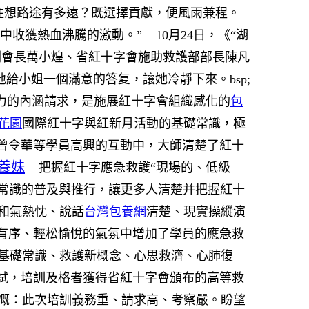
想路途有多遠？既選擇貢獻，便風雨兼程。
中收獲熱血沸騰的激動。”
10月24日，《“湖
副會長萬小煌、省紅十字會施助救護部部長陳凡
給小姐一個滿意的答复，讓她冷靜下來。bsp;
力的內涵請求，是施展紅十字會組織感化的
包
花園
國際紅十字與紅新月活動的基礎常識，極
曾令華等學員高興的互動中，大師清楚了紅十
養妹
把握紅十字應急救護“現場的、低級
常識的普及與推行，讓更多人清楚并把握紅十
和氣熱忱、說話
台灣包養網
清楚、現實操縱演
有序、輕松愉悅的氣氛中增加了學員的應急救
基礎常識、救護新概念、心思救濟、心肺復
試，培訓及格者獲得省紅十字會頒布的高等救
慨：此次培訓義務重、請求高、考察嚴。盼望