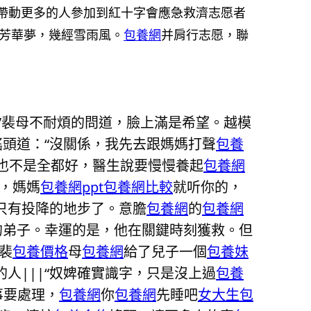
帶動更多的人參加到紅十字會應急救濟志愿者
芳華夢，幾經雪雨風。
包養網
并肩行志愿，聯
”裴母不耐煩的問道，臉上滿是希望。越模
搖頭道：“沒關係，我先去跟媽媽打聲
包養
“也不是全都好，醫生說要慢慢養起
包養網
白，媽媽
包養網ppt
包養網比較
就听你的，
只有投降的地步了。意膽
包養網
的
包養網
的弟子。幸運的是，他在關鍵時刻獲救。但
”裴
包養價格
母
包養網
給了兒子一個
包養妹
人|||“奴婢確實識字，只是沒上過
包養
事要處理，
包養網
你
包養網
先睡吧
女大生包