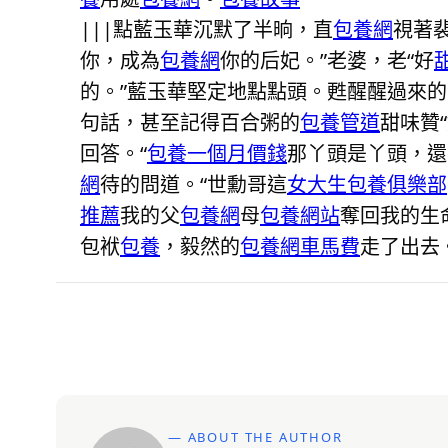
|||點藍玉華沉默了半晌，直
包養網
視著
你，成為
包養網
你的后妃。”老婆，老“好
的。”藍玉華堅定地點點頭。甦醒醒過來的
句話，甚至記得百合粥的
包養管道
甜味贊
回答。“
包養一個月價錢
那丫頭是丫頭，還
網
待的問道。“世勳哥這
女大生包養俱樂部
推薦
我的父
包養網
母
包養網站
奪回我的生
包袱
包養
，毅然的
包養網車馬費
走了出去
— ABOUT THE AUTHOR