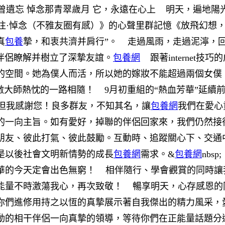
遺忘 悼念那青翠歲月 它，永遠在心上
明天，遍地陽光
·悼念（不雅友圈有感）》的心聲里群記憶《放飛幻想，
真
包養
摯，和衷共濟并肩行”。
走過風雨，走過泥濘，回
良多伴侶瞭解并樹立了深摯友誼。
包養網
跟著internet技
的空間。她為僕人而活，所以她的嫁妝不能超過兩個女僕
激大師熱忱的一路相隨！
9月初重組的“熱血芳華”延續前
我感謝您！良多群友，不知其名，讓
包養網
我們在愛心
的一向主旨。如有愛好，掉聯的伴侶回家來，我們仍然接
朋友、彼此打氣、彼此鼓勵。互動時、追蹤關心下、交通
是以後社會文明新情勢的成長
包養網
需求。
&
包養網
nb
華的今天定會出色無窮！
相伴隨行、學會觀賞的同時讓
能量不時激蕩我心，再次致敬！
暢享明天，心存感恩的
向你們進修用持之以恆的真摯展示著自我傑出的精力風采
動的相干伴侶一向真摯的領導，等待你們在正能量話題分