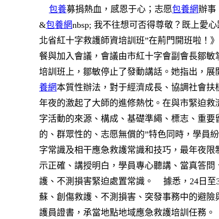
包養
募捐熱血，感恩于心；志愿
包養網
辦事
&
包養網
nbsp; 我不往想可否得尊敬？既上愛
北省紅十字救護師資培訓班”在荊門開班啦！
餐與加入會議，會議由市紅十字會副會長鄒敏
培訓班上，鄒敏停止了發動講話。她指出，展
養網
本質性辦法，對于經濟成長、協調社會扶
年夜的激起了大師的進修熱忱。在與市緊迫救
字活動的來源、構成、基礎準繩、標志、重要
的、群眾性的、志愿無償的”特色同時，學員
字常識及相干應急救護常識和技巧，最年夜限
示正確、講授明白，學員專心聽講、當真答問
護、不測損害緊迫處置常識。
據悉，24日至
蘇、創傷救護、不測損害、突發事務中的避險
護員證書，承當地點地域應急救護培訓任務。