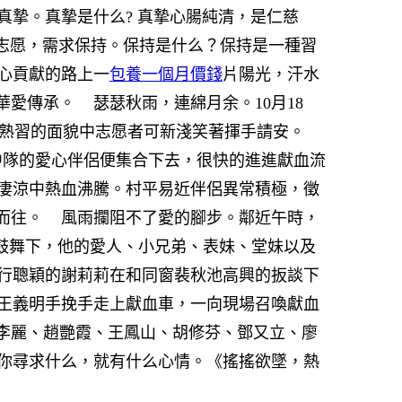
摯。真摯是什么? 真摯心腸純清，是仁慈
愿，需求保持。保持是什么？保持是一種習
貢獻的路上一
包養一個月價錢
片陽光，汗水
華愛傳承。
瑟瑟秋雨，連綿月余。10月18
熟習的面貌中志愿者可新淺笑著揮手請安。
隊的愛心伴侶便集合下去，很快的進進獻血流
凄涼中熱血沸騰。村平易近伴侶異常積極，徵
而往。
風雨攔阻不了愛的腳步。鄰近午時，
鼓舞下，他的愛人、小兄弟、表妹、堂妹以及
行聰穎的謝莉莉在和同窗裴秋池高興的扳談下
王義明手挽手走上獻血車，一向現場召喚獻血
李麗、趙艷霞、王鳳山、胡修芬、鄧又立、廖
尋求什么，就有什么心情。《搖搖欲墜，熱