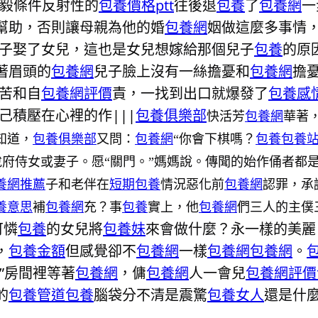
毅條件反射性的
包養價格ptt
往後退
包養
了
包養網
一
幫助，否則讓母親為他的婚
包養網
姻做這麼多事情
子娶了女兒，這也是女兒想嫁給那個兒子
包養
的原
著眉頭的
包養網
兒子臉上沒有一絲擔憂和
包養網
擔
苦和自
包養網評價
責，一找到出口就爆發了
包養感
己積壓在心裡的作|||
包養俱樂部
快活芳
包養網
華著
知道，
包養俱樂部
又問：
包養網
“你會下棋嗎？
包養
包養
府侍女或妻子。愿“關門。”媽媽說。傳聞的始作俑者都
養網推薦
子和老伴在
短期包養
情況惡化前
包養網
認罪，承
養意思
補
包養網
充？事
包養
實上，他
包養網
們三人的主僕
可憐
包養
的女兒將
包養妹
來會做什麼？永一樣的美麗
，
包養金額
但感覺卻不
包養網
一樣
包養網
包養網
。
”房間裡等著
包養網
，傭
包養網
人一會兒
包養網評價
的
包養管道
包養
腦袋分不清是震驚
包養女人
還是什