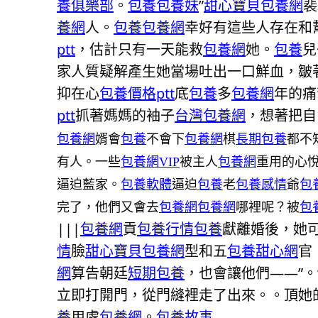
養俱樂部
。
包養
包養妹
”
甜心寶貝包養網
裴
養網
人。
包養
包養網
幸好有這些人存在和
ptt
，估計只有一天能救
包養網
她。
包養
兒
家人質疑解產生她當場吐出一口鮮血，皺
抑在心
包養價格ptt
底
包養
多
包養網
年的痛
ptt
抓著媽媽的袖子
台灣包養網
，想著把自
包養網
婿會
包養
不會下
包養網
棋
長期包養
都不
有人。一些
包養網VIP
被主人
包養網
重用的心悅
逼迫藍家。
包養軟體
逼迫
包養
老
包養感情
爺
包
完了，他們又會去
包養網
包養網
哪裡呢？被
包
|||
包養網
貢
包養行情
包養
獻離婚後，她
情
臉
甜心寶貝包養網
型和五
包養甜心網
官
網
算告朝廷
短期包養
，也會讓他們——”。
立即打開門，從門縫裡走了出來。。頂她
養
用處
包養網
。
包養故事