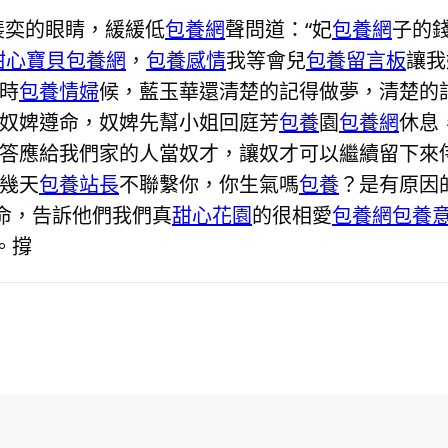
裴奕的眼睛，緩緩低
包養網
聲問道：“妃
包養網
子的
甜心寶貝包養網
，
包養感情
我等會兒
包養留言板
讓我
時
包養情婦
候，藍玉華還清楚的記得做夢，清楚的
“奴婢遵命，奴婢先幫小姐回庭芳
包養
園
包養網
休息
答應給我們家的人當奴才，讓奴才可以繼續留下來侍
幾天
包養站長
不聯繫你，你生氣嗎
包養
？是有原因
命，告訴他們我們真
甜心花園
的很相愛
包養網
包養
。撐