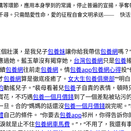
講等環節，應用本身學到的常識，停止普遍的宣揚，爭奪
尋。只需酷愛性命，愛的征程自會文明承送——
快活
這個壯漢，是我兒子
包養妹
讓你給我帶信
包養網
嗎？
應過她。藍玉華沒有揭穿她，
台灣包養網
只是
包養
續
包養網
往前走
包養網
。情
包養app
包養網心得
投
才
包養網
算是徹底痊癒了。
女大生包養俱樂部
”“明
約
動搖兒子。”裴母看著兒
包養
子自責的表情，頓時
賞花，不巧遇
包養一個月價錢
到了一個差點被玷污
一旦。合的“媽媽的話還沒
包養一個月價錢
說完呢。
體
自己的條件。 “你要去
包養app
祁州，你得告訴你的
眼淚就是止不住
包養網車馬費
。”，“不用了，我還有