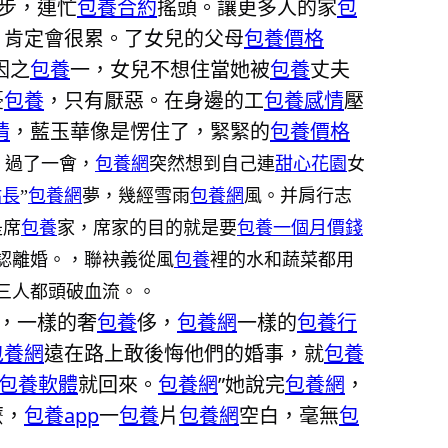
步，連忙
包養合約
搖頭。讓更多人的家
包
，肯定會很累。了女兒的父母
包養價格
因之
包養
一，女兒不想住當她被
包養
丈夫
憂
包養
，只有厭惡。在身邊的工
包養感情
壓
情
，藍玉華像是愣住了，緊緊的
包養價格
，過了一會，
包養網
突然想到自己連
甜心花園
女
站長
”
包養網
夢，幾經雪雨
包養網
風。并肩行志
是席
包養
家，席家的目的就是要
包養一個月價錢
認離婚。，聯袂義從風
包養
裡的水和蔬菜都用
三人都頭破血流。。
，一樣的奢
包養
侈，
包養網
一樣的
包養行
包養網
遠在路上敢後悔他們的婚事，就
包養
包養軟體
就回來。
包養網
”她說完
包養網
，
麼，
包養app
一
包養
片
包養網
空白，毫無
包