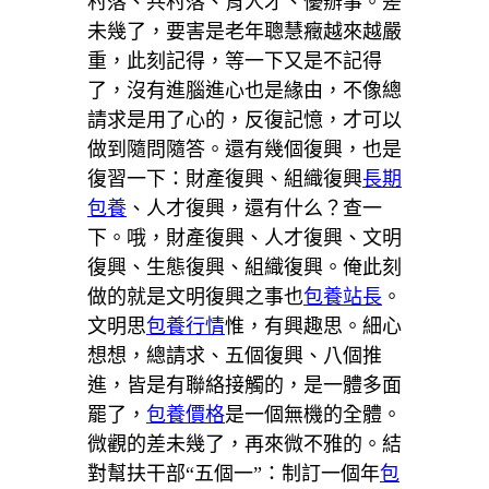
村落、共村落、育人才、優辦事。差
未幾了，要害是老年聰慧癥越來越嚴
重，此刻記得，等一下又是不記得
了，沒有進腦進心也是緣由，不像總
請求是用了心的，反復記憶，才可以
做到隨問隨答。還有幾個復興，也是
復習一下：財產復興、組織復興
長期
包養
、人才復興，還有什么？查一
下。哦，財產復興、人才復興、文明
復興、生態復興、組織復興。俺此刻
做的就是文明復興之事也
包養站長
。
文明思
包養行情
惟，有興趣思。細心
想想，總請求、五個復興、八個推
進，皆是有聯絡接觸的，是一體多面
罷了，
包養價格
是一個無機的全體。
微觀的差未幾了，再來微不雅的。結
對幫扶干部“五個一”：制訂一個年
包