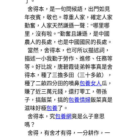
了。
舍得本，是一句問候語，出門如見
年夜賓，敬也。尊重人家，確定人家
勤奮，人家天然謙遜一聲：“哪里哪
里，沒有啦。”勤奮且謙遜，是中國
農人的長處，也是中國國民的長處。
當然，舍得本，也可所以描述詞，
描述一小我勤于勞作、進修、任務等
等。好比說，唐碧霞徒弟幹事真是舍
得本，種了三擔多田（三十多畝），
種了二畝四分田的噴鼻
包養女人
瓜，
賺了近三萬元錢，還打零工，帶孫
子，搞飯菜，搞的
包養情婦
飯菜真是
滋味好極
包養
了。
舍得本，究
包養網
竟是么子意思
嗎？
舍得，有舍才有得，一分耕作，一