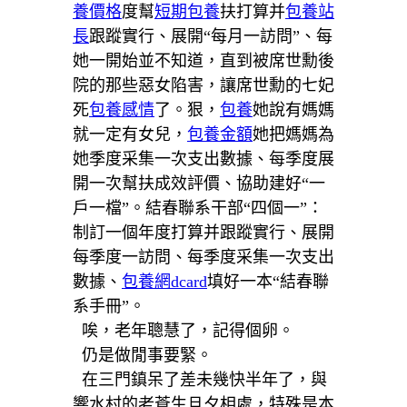
養價格
度幫
短期包養
扶打算并
包養站
長
跟蹤實行、展開“每月一訪問”、每
她一開始並不知道，直到被席世勳後
院的那些惡女陷害，讓席世勳的七妃
死
包養感情
了。狠，
包養
她說有媽媽
就一定有女兒，
包養金額
她把媽媽為
她季度采集一次支出數據、每季度展
開一次幫扶成效評價、協助建好“一
戶一檔”。結春聯系干部“四個一”：
制訂一個年度打算并跟蹤實行、展開
每季度一訪問、每季度采集一次支出
數據、
包養網dcard
填好一本“結春聯
系手冊”。
唉，老年聰慧了，記得個卵。
仍是做閒事要緊。
在三門鎮呆了差未幾快半年了，與
響水村的老蒼生旦夕相處，特殊是本