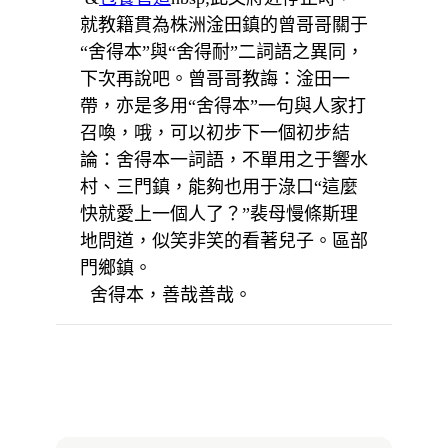
就教籍貫為株洲淦田鎮的曾哥哥關于
“舍得本”與“舍得耐”二詞語之異同，
下次再說吧。曾哥哥教誨：淦田一
帶，亦是多用“舍得本”一句與人家打
召喚，哦，可以初步下一個初步結
論：舍得本一詞語，不單用之于響水
村、三門鎮，能夠也用于淥口“這麼
快就愛上一個人了？”裴母慢條斯理
地問道，似笑非笑的看著兒子。區部
門鄉鎮。
舍得本，善哉善哉。