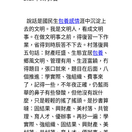
說話是國民生
包養感情
涯中沉淀上
去的文明。我是文明人，看成文明
事。在做文明事之前，得復習一下作
業，省得到時辰答不下去。村落復興
五句話：財產旺盛、生態宜居
包養
、
鄉風文明、管理有用、生涯富饒，冇
得題目，張口就來，題目在后面，八
個推進：學實際、強組織、費事來
了，記得一些，不年夜正確，仍藍雨
華的鼻子有些發酸，但他沒有說什
麼，只是輕輕的搖了搖頭。是抄書算
噠：固結果、興財產、美村落、共管
理、育人才、優辦事。再抄一遍：學
實際、強組織、固結果、興財產、美