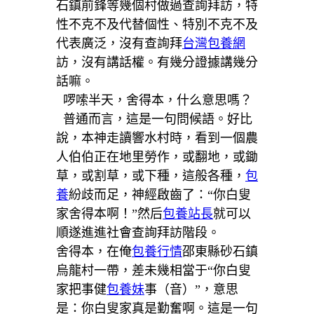
石鎮前鋒等幾個村做過查詢拜訪，特
性不克不及代替個性、特別不克不及
代表廣泛，沒有查詢拜
台灣包養網
訪，沒有講話權。有幾分證據講幾分
話嘛。
啰嗦半天，舍得本，什么意思嗎？
普通而言，這是一句問候語。好比
說，本神走讀響水村時，看到一個農
人伯伯正在地里勞作，或翻地，或鋤
草，或割草，或下種，這般各種，
包
養
紛歧而足，神經啟齒了：“你白叟
家舍得本啊！”然后
包養站長
就可以
順遂進進社會查詢拜訪階段。
舍得本，在俺
包養行情
邵東縣砂石鎮
烏龍村一帶，差未幾相當于“你白叟
家把事健
包養妹
事（音）”，意思
是：你白叟家真是勤奮啊。這是一句