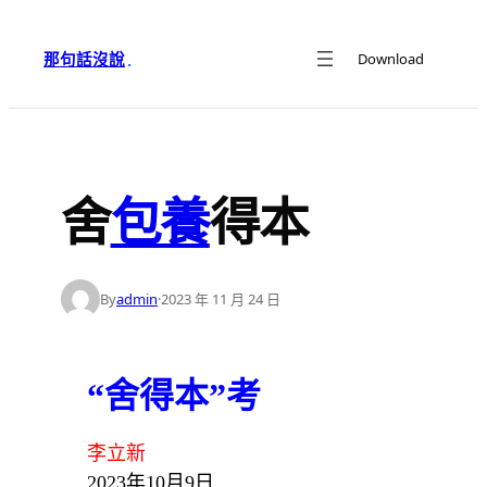
跳
至
那句話沒說
Download
·
主
要
內
容
舍
包養
得本
By
admin
·
2023 年 11 月 24 日
“舍得本”考
李立新
2023年10月9日