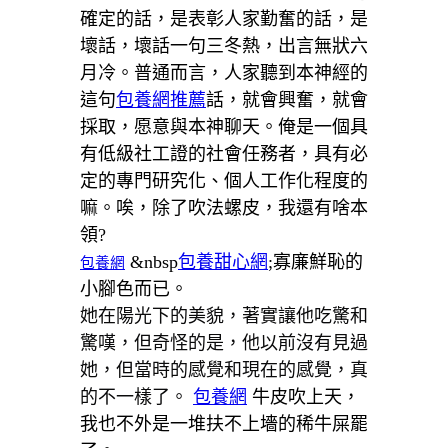
確定的話，是表彰人家勤奮的話，是
壞話，壞話一句三冬熱，出言無狀六
月冷。普通而言，人家聽到本神經的
這句
包養網推薦
話，就會興奮，就會
採取，愿意與本神聊天。俺是一個具
有低級社工證的社會任務者，具有必
定的專門研究化、個人工作化程度的
嘛。唉，除了吹法螺皮，我還有啥本
領?
&nbsp
包養甜心網
;寡廉鮮恥的
包養網
小腳色而已。
她在陽光下的美貌，著實讓他吃驚和
驚嘆，但奇怪的是，他以前沒有見過
她，但當時的感覺和現在的感覺，真
的不一樣了。
包養網
牛皮吹上天，
我也不外是一堆扶不上墻的稀牛屎罷