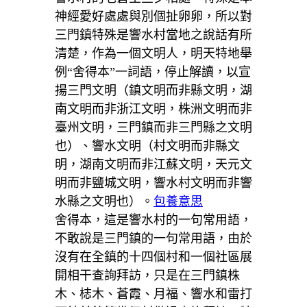
神經愛好處處與別個扯卵卵，所以對
三門鎮特殊是響水村當地之說話有所
清楚，作為一個文明人，明天特地舉
例“舍得本”一詞語，停止解讀，以宣
揚三門文明（鎮文明而非縣文明，湖
南文明而非浙江文明，株洲文明而非
臺州文明，三門鎮而非三門縣之文明
也）、響水文明（村文明而非縣文
明，湖南文明而非江蘇文明，天元文
明而非鹽城文明，響水村文明而非響
水縣之文明也）。
包養意思
舍得本，這是響水村的一句常用語，
不敢說是三門鎮的一句常用語，由於
沒有在全鎮的十四個村和一個社區展
開相干查詢拜訪，只是在三門鎮株
木、梽木、蒼霞、月福、響水和雷打