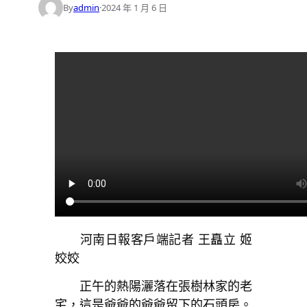
By
admin
·
2024 年 1 月 6 日
河南日報客戶端記者 王矗立 姬
姣姣
正午的熱陽灑落在張樹林家的老
宅，這是爺爺的爺爺留下的石頭房。