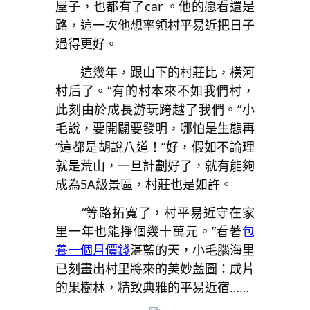
屋子，也都有了car 。他的愿看還是
路，這一次他想率領村平易近把日子
過得更好。
這幾年，跟山下的村莊比，橫河
村后了。“有的村本來不如我們村，
此刻由於成長游玩跨越了我們。”小
毛說，要開闢要發明，哪怕是生態再
“這都是胡說八道！”好，假如不論理
就是荒山，一旦計劃好了，就有能夠
成為5A級景區，村莊也是如許。
“等路拓寬了，村平易近守在家
里一年也能掙個幾十萬元。”看著
包
養一個月價錢
湛藍的天，小毛腦海里
已刻畫出村里將來的美妙藍圖：成片
的果樹林，精致典雅的平易近宿……