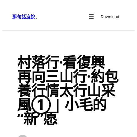
跳
至
那句話沒說
Download
·
主
要
內
容
村落行·看復興
再向三山行·約包
養行情太行山采
風① | 小毛的
“新”愿