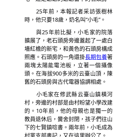
25年前，本報記者采訪張樹林
時，他只要18歲，奶名叫“小毛”。
與25年前比擬，小毛家的院落
擴展了，老石頭房旁邊蓋起了一處白
墻紅檐的新宅，和黃色的石頭房構成
照應。石頭房的一角還掛
長期包養
著
兩塊太陽能電池板，立著一個攝像
頭。在海拔900多米的云臺山頂，陳
舊的石頭房與古代電器協調相處。
小毛家在修武縣云臺山鎮橫河
村，旁邊的村部是由村盼望小學改建
的。10年前，他的母親也是獨一的
教員退休后，黌舍封閉，孩子們往山
下的七賢鎮唸書。兩年前，小毛成為
村黨支部書記，又在這里辦公了。