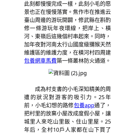
此刻都慢慢完成一樣，此刻小毛的愿
景也正在慢慢落實。焦作市在推進云
臺山周邊的游玩開闢，修武縣在斟酌
修一條游玩年夜環線，把岸上、橫
河、東嶺后這幾個村串起來。同時，
加年夜對河南太行山國度級獼猴天然
維護區的維護力度，在橫河村四周建
包養網車馬費
築一條叢林防火通道。
成為村支書的小毛深知精美的周
遭的狀況對游客的吸引力。25年
前，小毛幻想的路修
包養app
通了，
把村里的放棄小屋改成度假小屋，讓
城里人來吃山里飯、住山里屋。25
年后，全村10戶人家都在山下買了