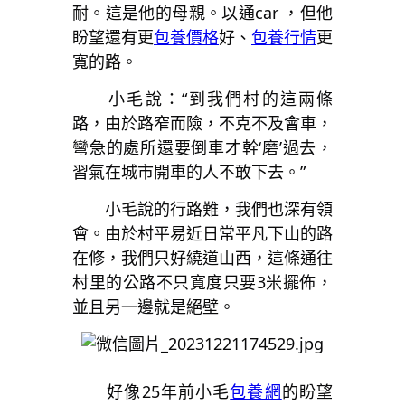
耐。這是他的母親。以通car ，但他
盼望還有更
包養價格
好、
包養行情
更
寬的路。
小毛說：“到我們村的這兩條
路，由於路窄而險，不克不及會車，
彎急的處所還要倒車才幹‘磨’過去，
習氣在城市開車的人不敢下去。”
小毛說的行路難，我們也深有領
會。由於村平易近日常平凡下山的路
在修，我們只好繞道山西，這條通往
村里的公路不只寬度只要3米擺佈，
並且另一邊就是絕壁。
好像25年前小毛
包養網
的盼望