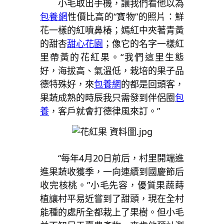
小毛取出手機，讓我們看他以為
包養網
性價比高的“寶物”的照片：鮮
花一樣的紅噴鼻椿；嫣紅中夾著青黃
的甜杏
甜心花園
；像它的名字一樣紅
里帶黃的花紅果。“我們這里生態
好，海拔高、氣溫低，栽培的果子品
德特殊好，來
包養網
的都是回頭客，
果蔬成熟的時辰我只需發到伴侶圈
包
養
，客戶就會打德律風來訂。”
“每年4月20日前后，村里開端進
進果蔬收獲季，一向連續到國慶節后
收完核桃。”小毛先容，優質果蔬蒔
植讓村平易近嘗到了甜頭，現在全村
能種的處所全都栽上了果樹。但小毛