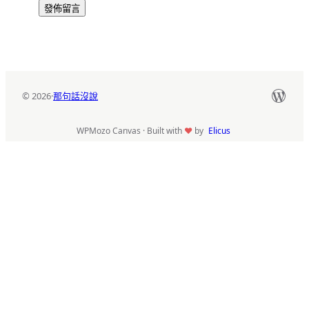
Word
© 2026
·
那句話沒說
WPMozo Canvas · Built with
♥
by
Elicus