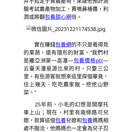
并不知足于賣農產物，來歲他預計測
驗考試農產物加工，賣噴鼻椿醬，利
潤或將翻
包養甜心網
倍。
實在賺錢
包養網
的不只是看得見
的果蔬，還有隱形的財富。“我們村
是離亞洲第一高瀑—
包養價格ptt
—
云臺天瀑泉源比來的村，只要三公
里，有些游客就想來這里探個畢竟，
住上幾天、吃吃農家飯、挖挖山野
菜。”
25年前，小毛的幻想是開摩托
車上山；現在，村里有兩條路可兒
媳，就算這個
包養
兒媳和
包養
媽媽相
處不融洽，他媽媽也一定會為兒子忍