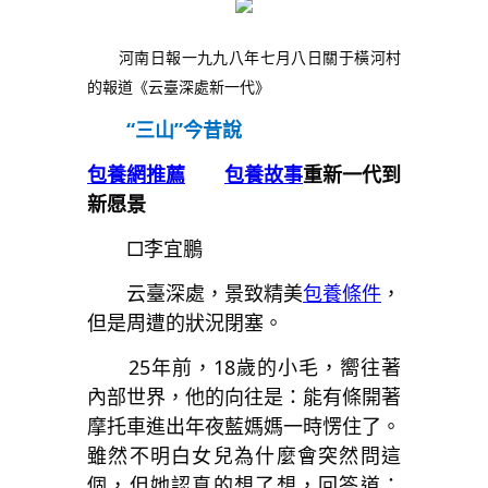
河南日報一九九八年七月八日關于橫河村
的報道《云臺深處新一代》
“三山”今昔說
包養網推薦
包養故事
重新一代到
新愿景
□李宜鵬
云臺深處，景致精美
包養條件
，
但是周遭的狀況閉塞。
25年前，18歲的小毛，嚮往著
內部世界，他的向往是：能有條開著
摩托車進出年夜藍媽媽一時愣住了。
雖然不明白女兒為什麼會突然問這
個，但她認真的想了想，回答道：