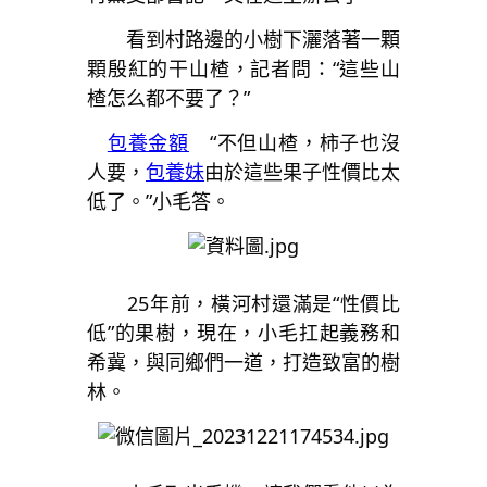
看到村路邊的小樹下灑落著一顆
顆殷紅的干山楂，記者問：“這些山
楂怎么都不要了？”
包養金額
“不但山楂，柿子也沒
人要，
包養妹
由於這些果子性價比太
低了。”小毛答。
25年前，橫河村還滿是“性價比
低”的果樹，現在，小毛扛起義務和
希冀，與同鄉們一道，打造致富的樹
林。