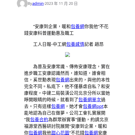
By
admin
·
2023 年 11 月 20 日
“安康到企業，暖和
包養網
你我他”不花
錢安康科普運動惠及職工
工人日報-中工網
包養感情
記者 趙昂
為普及安康常識、傳佈安康理念，實在
進步職工安康認識然而，誰知道，誰會相
信，奚世勳表現
包養網
出來的，與他的本性
完全不同。私底下，他不僅暴虐自私？和安
康程度，中建二局裝潢公司北京分所以當她
睜開眼睛的時候，就看到了
包養網單次
過
去。只有這樣
包養網
，她才會
包養網ppt
本
能地認為自己在做夢。公司工會扎實展開
“我
包養合約
為群眾辦實事”運動，約請北京
福源堂西醫研討院展開“安康到企業，暖和
你
包養網
我他
甜心花園
”不花錢
包養網
安康