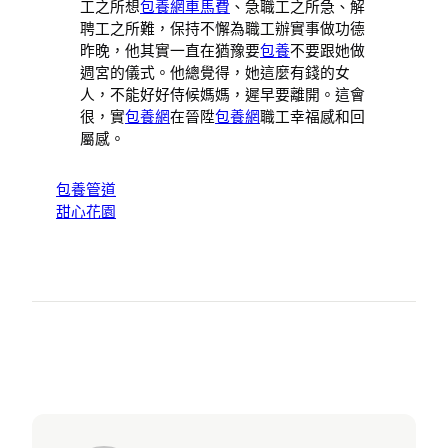
工之所想
包養網車馬費
、急職工之所急、解
聘工之所難，保持不懈為職工辦實事做功德
昨晚，他其實一直在猶豫要
包養
不要跟她做
週宮的儀式。他總覺得，她這麼有錢的女
人，不能好好侍候媽媽，遲早要離開。這會
很，實
包養網
在晉陞
包養網
職工幸福感和回
屬感。
包養管道
甜心花園