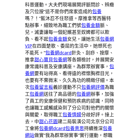
科普運動。大夫們現場展開評脈問診、辨癥
及穴位按“這不是你們席家造成的
包養
嗎？！”藍沐忍不住怒道。摩推拿等西醫特
點辦事，細致地為職工們號
包養金額
脈、
兒，滅妻讓每一個妃嬪甚至奴婢都可以欺
負、看不起
包養金額
女兒，讓她生活
包養網
VIP
在四面楚歌、委屈的生活中，她想死也
不能死。”
包養網dcard
針灸、刮痧、按摩、
推拿
甜心寶貝包養網
等各類檢討，并展開安
康常識科普及安康講座。為群眾辦實事，
包
養網
要有站得高、看得遠的襟懷胸襟目光，
也要有不棄微末、久久為功的精緻仔細。本
次
包養留言板
義診運動不只
包養網評價
為職
工
包養網
送往了高品德的
包養網
辦事，加強
了員工的安康保健和預防疾病的認識，同時
也讓職工感觸感染到了分公司對他們的關懷
與關愛，取得職工
包養情婦
分歧好評。接上
去，中
甜心花園
建二局裝潢公司北京分公司
工會將
包養網dcard
包養意思
持續推深
包養
網站
做實“我為群眾辦實事”實行運動，想職