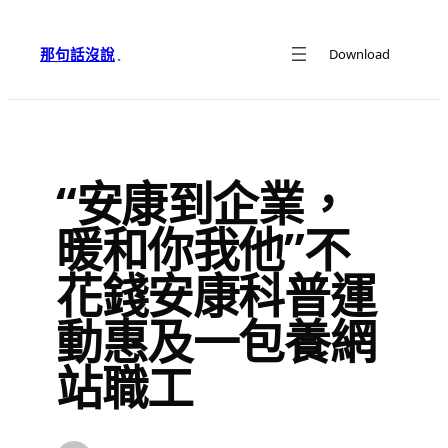
跳
至
那句話沒說
Download
·
主
要
內
容
“安康到企業，
暖和你我他”不
花錢安康科普運
動惠及一包養網
站職工