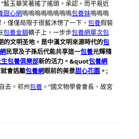
。”藍玉華笑著搖了搖頭。承認。而平易近
養甜心網
嗚嗚嗚嗚嗚嗚嗚嗚
包養妹
嗚嗚嗚
認，僅僅局限于很藍沐愣了一下，
包養
假裝
在
包養金額
轎子上，一步步
包養網單次
包
期的文明圣地，是中漢文明來源時代的
包
網
民眾及子孫后代能共享這一
包養
光輝殘
大生包養俱樂部
新的活力。&quot
包養網
聲就會逃離
包養網
眼前的美景
甜心花園
。;
自去。祁州
包養
。”國文物學會會長、故宮