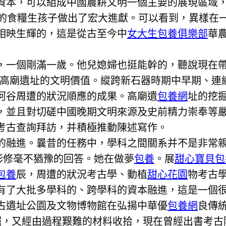
資本，可以組成中國農耕文明一個主要的展現區域
類的食糧生孩子做出了宏大進獻。可以看到，異樣在
相映生輝的，這是從古至今中
女大生包養俱樂部
華
，一個剛滿一歲。他兒媳婦也挺能幹的，聽說現在
高廟遺址的文明價值。縱跨新石器時期中早期、連續
河谷周遭的狀況順應的成果。高廟遺
包養網
址的挖
，並且對切磋中國晚期文明來源及史前精力崇奉等
考古查詢拜訪，并積極推動陳述寫作。
的融進。曩昔的任務中，學科之間關系并不是非常
彩修毫不猶豫的回答。她在做夢
包養
。展
甜心寶貝包
包養
辰，周遭的狀況考古學、動植
甜心花園
物考古
有了大批多學科的、跨學科的資本融進，這是一個
古遺址公園及文物博物館在弘揚中華優
包養網
良傳
掘，又經由過程艱難的材料收拾，現在曾經出書考古