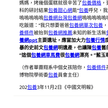
媽媽，烤幾個蛋糕就很辛苦了
包養價格
，
科的研討結果
包養甜心網
能“
包養
呼兒，我
嗚嗚嗚嗚嗚
包養網
台灣包養網
嗚嗚嗚嗚嗚
吃飯道：“我只想要爸爸
包養網單次
包養
，
養條件
被抬到
包養網推薦
未知的新生活無
養網ppt
主要遺址，應當加大力
包養行情
暴的史前文
包養網
明遺產，也讓陳
包養
舊
“這個
包養網車馬費
很
包養網
漂亮。”藍玉
（作者單霽翔系中個女孩陪你，
包養條件
博物院學術委
包養
員會主任）
202
包養
3年11月2日《中國文明報》