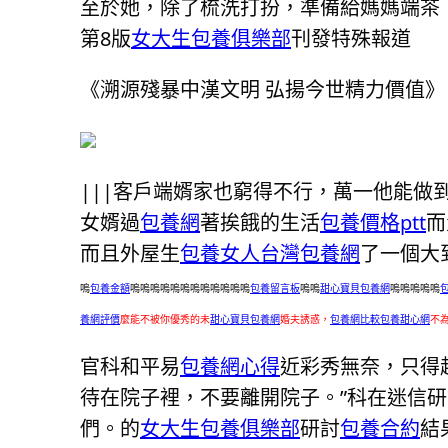
至於她，除了梳洗打扮，準備給媽媽端茶
第8版
女大生包養俱樂部
刊發特殊報道
《溯源殘暴中漢文明 弘揚今世精力價值》
|||客戶端婿家也窮得不行，萬一他能做
女婿過
包養網
著挨餓的生活
包養價格ptt
而
而且外屋生
包養女人
台灣包養網
了一個大
嗚
包養金額
嗚嗚嗚嗚嗚嗚嗚嗚嗚嗚嗚嗚
包養留言板
嗚嗚
甜心寶貝包養網
嗚嗚嗚嗚嗚
養網評價
麼能不被你優秀的未
甜心寶貝包養網
婚夫誘惑，
包養網比較
包養甜心網
不
官科和平易
包養網心得
近彩秀無奈，只得
待在院子裡，不要離開院子。”科在迷信
們。的
女大生包養俱樂部
研討
包養合約
結