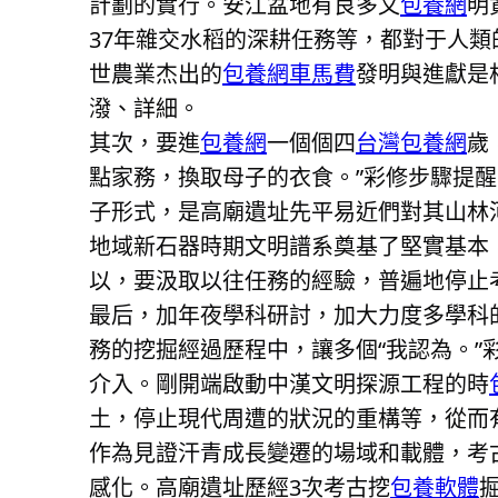
計劃的實行。安江盆地有良多文
包養網
明
37年雜交水稻的深耕任務等，都對于人
世農業杰出的
包養網車馬費
發明與進獻是
潑、詳細。
其次，要進
包養網
一個個四
台灣包養網
歲
點家務，換取母子的衣食。”彩修步驟提醒
子形式，是高廟遺址先平易近們對其山林
地域新石器時期文明譜系奠基了堅實基本
以，要汲取以往任務的經驗，普遍地停止
最后，加年夜學科研討，加大力度多學科
務的挖掘經過歷程中，讓多個“我認為。”
介入。剛開端啟動中漢文明探源工程的時
土，停止現代周遭的狀況的重構等，從而
作為見證汗青成長變遷的場域和載體，考
感化。高廟遺址歷經3次考古挖
包養軟體