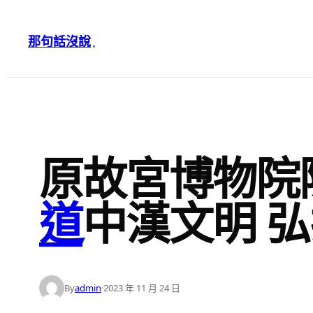
跳
至
那句話沒說
·
主
要
內
容
原故宮博物院
道
中漢文明 
By
admin
·
2023 年 11 月 24 日