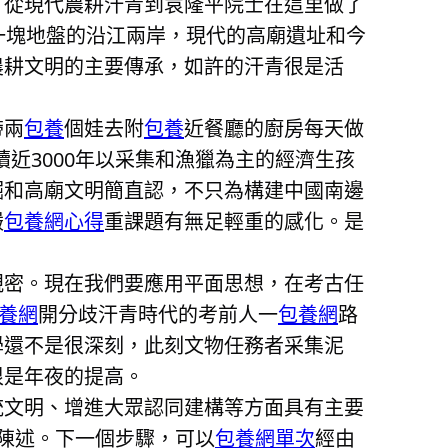
，從現代農耕汗青到袁隆平院士在這里做了
一塊地盤的沿江兩岸，現代的高廟遺址和今
農耕文明的主要傳承，如許的汗青很是活
帶兩
包養
個娃去附
包養
近餐廳的廚房每天做
近3000年以采集和漁獵為主的經濟生孩
掘和高廟文明簡直認，不只為構建中國南邊
嚴
包養網心得
重課題有無足輕重的感化。是
親密。現在我們要應用平面思想，在考古任
養網
開分歧汗青時代的考前人一
包養網
路
學還不是很深刻，此刻文物任務者采集泥
很是年夜的提高。
統文明、增進大眾認同建構等方面具有主要
陳述。下一個步驟，可以
包養網單次
經由