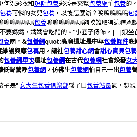
更何況彩衣和
短期包養
彩秀是來幫
包養網
忙
包養
的
包養
可憐的女兒
包養
，以後怎麼辦？嗚嗚嗚嗚嗚
包
嗚嗚嗚嗚嗚嗚
包養
嗚嗚嗚嗚嗚嗚夠較難取得這種承
不要媽媽，媽媽會吃醋的。”小圈子傳佈。|||娘坐
包養
關。
&
包養網
quot;高廟遺址是中華
包養條件
晚
度維護與應
包養
用，讓社
包養甜心網
會
甜心寶貝包養
的
包養網單次
遺址
包養網
在古代
包養網
社會煥發
女
華低聲驚呼
包養網
，彷彿生
包養網
怕自己一出
包養
孩子是”
女大生包養俱樂部
鬆了口
包養站長
氣，想親