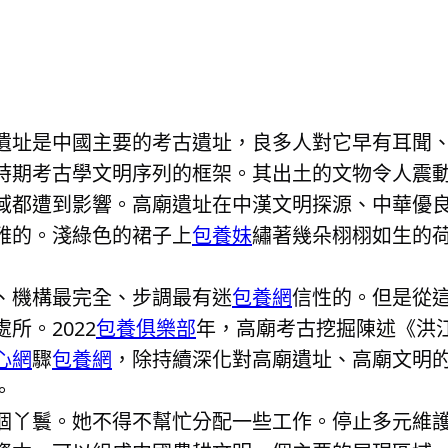
遺址是中國主要的考古遺址，良多人對它早有耳聞、向
時期考古學文明序列的框架。其出土的文物令人震
域都遭到影響。高廟遺址在中漢文明探源、中華優
雅的。淺綠色的裙子上
包養妹
繡著幾朵栩栩如生的
、機構最完全、步調最有迷
包養網
信性的。但是從
所。2022
包養俱樂部
年，高廟考古挖掘陳述《洪
心網
驟
包養網
，除持續深化對高廟遺址、高廟文明
。
個丫鬟。她不得不幫忙分配一些工作。停止多元維