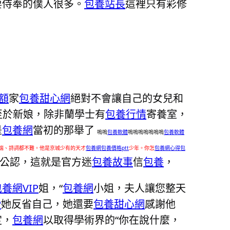
要侍奉的僕人很多。
包養站長
這裡只有彩修
額
家
包養甜心網
絕對不會讓自己的女兒和
至於新娘，除非蘭學士有
包養行情
寄養室，
是
包養網
當初的那舉了
嗚嗚
包養軟體
嗚嗚嗚嗚嗚嗚嗚
包養軟體
端、詩詞都不難。他是京城少有的天才
包養網
包養價格ptt
少年。你怎
包養網心得
包
公認，這就是官方迷
包養故事
信
包養
，
養網VIP
姐，“
包養網
小姐，夫人讓您整天
P
她反省自己，她還要
包養甜心網
感謝他
定，
包養網
以取得學術界的“你在說什麼，