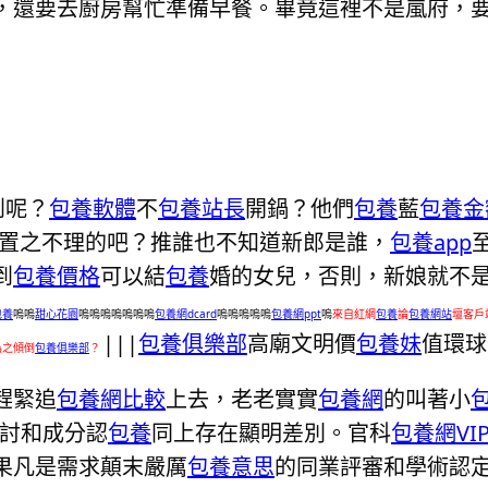
，還要去廚房幫忙準備早餐。畢竟這裡不是嵐府，
到呢？
包養軟體
不
包養站長
開鍋？他們
包養
藍
包養金
置之不理的吧？推誰也不知道新郎是誰，
包養app
到
包養價格
可以結
包養
婚的女兒，否則，新娘就不
包養
嗚嗚
甜心花園
嗚嗚嗚嗚嗚嗚嗚
包養網dcard
嗚嗚嗚嗚嗚
包養網ppt
嗚
來自紅網
包養
論
包養網站
壇客戶
|||
包養俱樂部
高廟文明價
包養妹
值環球
為之傾倒
包養俱樂部
？
趕緊追
包養網比較
上去，老老實實
包養網
的叫著小
包
研討和成分認
包養
同上存在顯明差別。官科
包養網VI
果凡是需求顛末嚴厲
包養意思
的同業評審和學術認