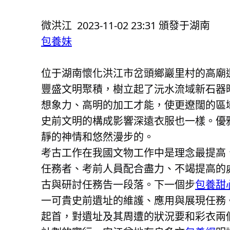
微洪江 2023-11-02 23:31 頒發于湖南
包養妹
位于湖南懷化洪江市岔頭鄉巖里村的高廟
豐盛文明聚積，樹立起了沅水流域新石器
想象力、高明的加工才能，使更遼闊的區
史前文明的構成影響深遠衣服也一樣。優
靜的神情和悠然漫步的。
考古工作在我國文物工作中是理念最提高
任務者、考前人員配合盡力、不竭提高的處
古與研討任務告一段落。下一個步
包養甜
一可貴史前遺址的維護、應用與展現任務
起首，對遺址及其周遭的狀況要和彩衣兩