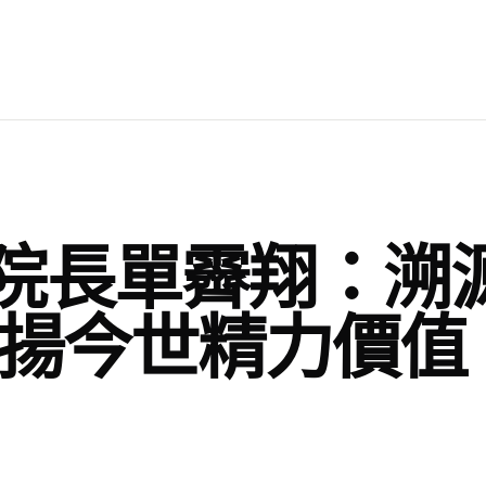
院長單霽翔：溯
弘揚今世精力價值