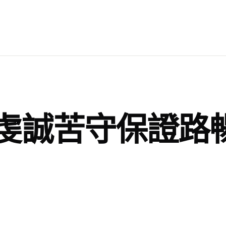
虔誠苦守保證路