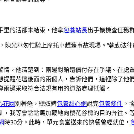
手里的活卻未結束，他拿
包養站長
出手機檢查任務
情，陳光華匆忙騎上摩托車趕舊事故現場。“執勤法
警情。他清楚到：兩邊對賠還償付存在爭議。在處
想提醒花壇後面的兩個人，告訴他們，這裡除了他
導兩邊采取符合法規有用的道路處理牴觸。
心花園
別著急，聽奴婢
包養甜心網
說完
包養條件
。”
訓，我等會點點馬加鞭地向櫻花谷標的目的奔往。
網
時30分。此時，單元食堂送來的快餐曾經就位，