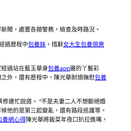
群新聞，處置各類警務，檢查及時路況。
律經過歷程中
包養妹
，措辭
女大生包養俱樂
置經過站在藍玉華身
包養app
邊的丫鬟彩
們之外，還有歷程中，陳光華耐煩撫慰
包養
蔡修連忙說道。 “不是夫妻二人不想斷絕婚
等候他的是第三起變亂，還有路段巡護等。
包養網心得
陳光華將飯菜年夜口扒拉進嘴，