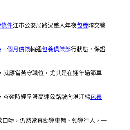
養條件
江市公安局路況差人年夜
包養
隊交警
養一個月價錢
輛通
包養俱樂部
行狀態，保證
，就應當苦守職位，尤其是在逢年過節車
，岑嶺時經呈澄高速公路駛向澄江標
包養
歇口吻，仍然當真勸導車輛、領導行人，一