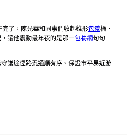
干完了，陳光華和同事們收起錐形
包養
桶、
況，讓他震動最年夜的是那一
包養網
句句
務守護途徑路況通順有序、保證市平易近游