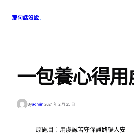
跳
至
那句話沒說
·
主
要
內
容
一包養心得用
By
admin
·
2024 年 2 月 25 日
原題目：用虔誠苦守保證路暢人安