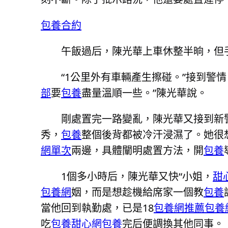
包養合約
午飯過后，陳光華上車休整半晌，但
“1公里外有車輛產生擦碰。”接到警
部
要
包養
盡量溫順一些。”陳光華說。
剛處置完一路變亂，陳光華又接到新
秀，
包養
整個後背都被冷汗浸濕了。她很
網單次
兩邊，具體闡明處置方法，開
包養
1個多小時后，陳光華又快“小姐，
甜
包養網
姻，而是想趁機給席家一個教
包養
當他回到執勤處，已是18
包養網推薦
包養
吃
包養甜心網
包養
完后便調換其他同事。