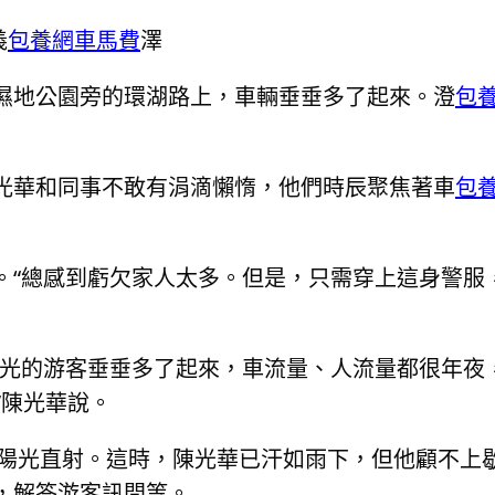
義
包養網車馬費
澤
濕地公園旁的環湖路上，車輛垂垂多了起來。澄
包
光華和同事不敢有涓滴懶惰，他們時辰聚焦著車
包
。“總感到虧欠家人太多。但是，只需穿上這身警服
雅光的游客垂垂多了起來，車流量、人流量都很年夜
”陳光華說。
，陽光直射。這時，陳光華已汗如雨下，但他顧不上
，解答游客訊問等。