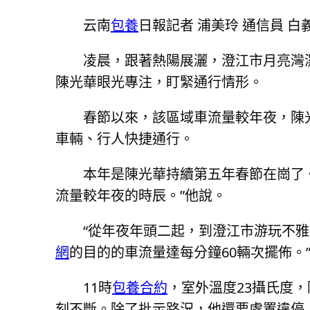
云南
包養
日報記者 浦美玲 通信員 白
凌晨，跟著熱陽展灑，澄江市月亮灣
陳光華眼光專注，盯緊通行情形。
春節以來，該區域車流量較年夜，陳
車輛、行人快捷通行。
本年是陳光華持續第五年春節在崗了
流量較年夜的時辰。”他說。
“從年夜年頭二起，到澄江市游玩不
網
的目的的車流量達每分鐘60輛次擺佈。
11時
包養合約
，室外溫度23攝氏度
刻不斷。除了批示路況，他還要處置違停