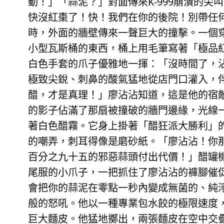
動！」「蒜泥？」對面傳來K-999崩潰的
快沒紅棗了！快！我們在你的後院！別帶任
時，外面的牆壁傳來一聲巨大的撞擊。一個
小型瓦斯桶的東西，桶上用毛筆寫著「極品紅
白色手套的爪子優雅地一揮：「沒時間了，
極致尖銳、刺鼻的酸氣猛地從店門口灌入，
醋，才是真理！」廖沾沾知道，這是他的宿
的影子佔滿了那扇被撞破的牆門邊緣，光線
著白色醋霧。它身上掛著「醋狂派大勝利」
的嘲弄，刺耳得像是磨砂紙。「廖沾沾！你
百分之九十五的邪惡蒜頭付出代價！」醋罐機
尾服的小爪子，一把抓住了廖沾沾的褲腳催
會把你的蒜泥在零點一秒內變成無菌的、純
般的怒吼。他以一種專業包水餃的極限速度
巨大麵皮。他猛地擲出，兩張麵皮在空中交