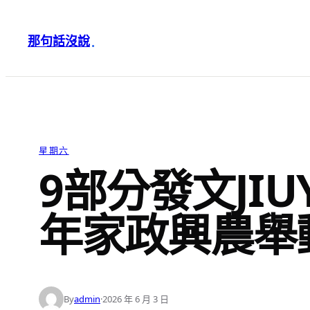
跳
至
那句話沒說
·
主
要
內
容
星期六
9部分發文JI
年家政興農舉
By
admin
·
2026 年 6 月 3 日