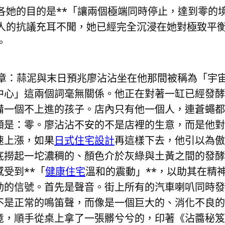
各她的目的是**「讓兩個極端同時停止，達到零的
人的抗議充耳不聞，她已經完全沉浸在她對極致平
。
章：蒜泥與末日預兆廖沾沾坐在他那間被稱為「宇
中心」這兩個詞毫無關係。他正在對著一缸已經發酵
備一個不上進的孩子。店內只有他一個人，連蒼蠅都
是：零。廖沾沾不安的不是店裡的生意，而是他對
速上漲，如果
日式住宅設計
再這樣下去，他引以為傲
底撈起一坨濃稠的、顏色介於灰綠與土黃之間的發酵
受到**「
健康住宅
溫和的震動」**，以助其在精
勁的信號。首先是聲音。街上所有的汽車喇叭同時發
不是正常的鳴笛聲，而像是一個巨大的、消化不良的
竟，順手從桌上拿了一張髒兮兮的，印著《沾醬秘笈