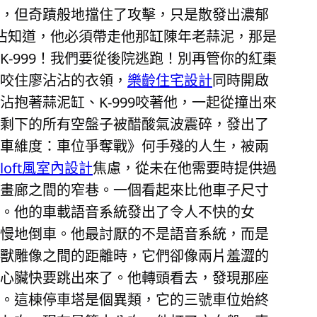
，但奇蹟般地擋住了攻擊，只是散發出濃郁
沾沾知道，他必須帶走他那缸陳年老蒜泥，那是
-999！我們要從後院逃跑！別再管你的紅棗
咬住廖沾沾的衣領，
樂齡住宅設計
同時開啟
抱著蒜泥缸、K-999咬著他，一起從撞出來
剩下的所有空盤子被醋酸氣波震碎，發出了
車維度：車位爭奪戰》何手殘的人生，被兩
loft風室內設計
焦慮，從未在他需要時提供過
畫廊之間的窄巷。一個看起來比他車子尺寸
。他的車載語音系統發出了令人不快的女
慢地倒車。他最討厭的不是語音系統，而是
獸雕像之間的距離時，它們卻像兩片羞澀的
心臟快要跳出來了。他轉頭看去，發現那座
。這棟停車塔是個異類，它的三號車位始終