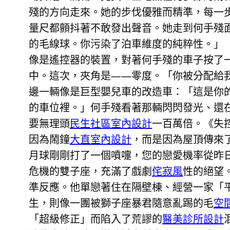
殘的方向走來。她的步伐優雅而精準，每一
量尺都顫抖著不敢發出聲音。她走到何手殘
的毛線球。你污染了泊車維度的純粹性。」
像是遙控器的裝置，對著何手殘的車子按了
中。這次，夾角是——零度。「你被分配給
邊一輛像是巨型嬰兒車的改造車：「這是你
的車位裡。」何手殘看著那輛閃閃發光、還
要無理頭
民生社區室內設計
一百萬倍。《失
因為鬧鐘
大直室內設計
，而是因為屋頂傳來
月球剛剛打了一個噴嚏，您的戀愛機率從昨
危機的雙子座，充滿了戲劇
侘寂風
性的絕望
準反應。他單戀著住在隔壁棟、經營一家「
生，則像一團被獅子座暴君隨意亂踢的毛
空
「超級修正」而陷入了荒謬的
醫美診所設計