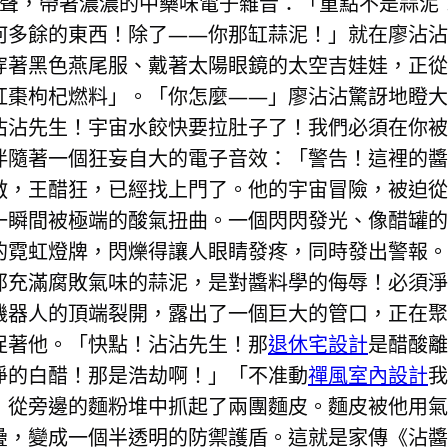
尖叫聲，帶著濃濃的中藥味電子雜音：「重點不是蒜泥
何多餘的東西！除了——你那缸蒜泥！」就在廖沾沾
穿著黑色燕尾服、戴著太陽眼鏡的太空吉娃娃，正從
棗枸杞燃料」。「你怎麼——」廖沾沾驚訝地瞪大了
沾沾先生！宇宙水餃快要拉肚子了！我們必須在你被
伴隨著一個狂妄自大的電子音效：「警告！這裡的醬
敵，王醋狂，已經找上門了。他的宇宙冒險，被迫從
一瞬間被極端的酸氣扭曲。一個閃閃發光、像醋罐的
的霓虹燈牌，閃爍得讓人眼睛發疼，同時發出警報。
那充滿腐敗氣味的蒜泥，是對醬料學的侮辱！必須淨
器人的頂端裂開，露出了一個巨大的管口，正在聚積
促著他。「快點！沾沾先生！那
退休宅設計
是醋酸離
淨的白醋！那是浩劫啊！」「不准動
禪風室內設計
我
，從旁邊的麵粉堆中抓起了兩團麵皮。麵皮被他用氣
疊，變成一個半透明的防禦護盾。這就是家傳《沾醬