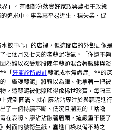
境界」。有關部分落實好家政興農相干政策
衡的追求中。事業惠平易近生、穩失業、促
宙水餃中心」的店裡，但這間店的外觀更像是
了七個月又七天的老蒜泥嘆氣。「你還不夠
因為難以忍受那股陳年蒜頭混合著鐵鏽與淡
**「
牙醫診所設計
蒜泥成本焦慮症」**的深
的「靈魂蒜泥」將難以為繼。他拿著一把被
物。這蒜泥被他照顧得像稀世珍寶，每隔三
神上達到圓滿。就在廖沾沾專注於與蒜泥進行
出了一個持續不斷、低沉且潮濕的「咕嚕
胃在哀嚎。廖沾沾皺著眉頭，這嚴重干擾了
》封面的皺衛生紙，塞進口袋以備不時之