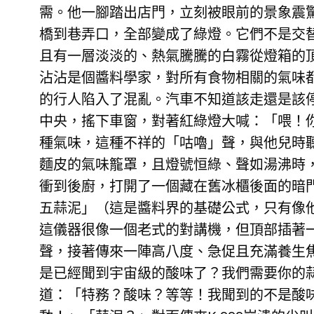
需。他一腳踏出店門，立刻被眼前的景象震
橋到巷弄口，全部變成了綠燈。它們不是交
且有一層淡淡的、熱氣騰騰的白霧從燈箱的
沾沾是個醬料學家，對所有食物相關的氣味
的行人陷入了混亂。汽車不知道該走還是該
中央，搖下車窗，對著紅綠燈大喊：「喂！
種氣味，這種不祥的「咕嚕」聲，與他兒時
麵皮的氣味籠罩，且燈號恒綠、聲如湯沸時
衝到後廚，打開了一個藏在舊冰櫃後面的暗
五蒜泥」（這是醬料界的基礎公式，只有像
這儀器很像一個老式的對講機，但頂部插著
聲，接著傳來一陣高八度、急促且充滿養生焦
是已經聞到宇宙級的酸味了？我們需要你的
道：「特務？酸味？等等！我聞到的不是酸