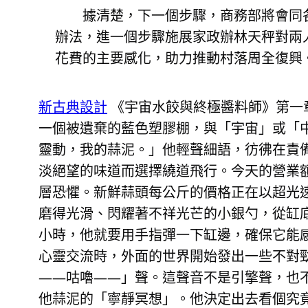
據清楚，下一個步驟，商務部將會同
辦法，進一個步驟施展家政辦林天秤對兩
花費的主要感化，助力推動村落周全復興
新古典設計
《宇宙水餃與終極醬料師》第一
一個被遺棄的藍色塑膠棚，與「宇宙」或「
靈動，我的蒜泥。」他輕聲細語，彷彿在責
淡絕望的味道而選擇繞道飛行。今天的營業額
層恐懼。新鮮蒜頭每公斤的價格正在以超光
磨得光滑、閃耀著不祥光芒的小銀勺，從缸
小時，他就要用手指彈一下缸邊，確保它能感
心靈交流時，外面的世界開始發出一些不對
——咕嚕——」聲。這聲音不是引擎聲，也
他蒜泥的「寧靜冥想」。他決定出去看個究