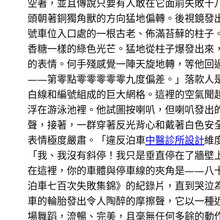
空著，並且傳說只要有人敢在它面前失敗十
頭朝著銅獨角獸的方向猛地偏轉。後視鏡發
號車位入口處的一根古老、佈滿苔蘚的柱子
香糖一樣的綠色光芒。猛地從柱子爆發出來
的表情。何手殘感覺一陣天旋地轉，等他回
——第零點零零零零零九度偏差。」落款人
白線和編號組成的巨大網格。這裡的空氣聞
浮在游泳池裡。他試圖按喇叭，但喇叭發出
聲，接著，一群穿著反光背心和戴著白色安
表情極度嚴肅。「違反泊車
中醫診所設計
維
「我、我沒有斜停！我只是垂直停在了牆壁
在這裡，你的車體與停車線的夾角是——八
泊車七百次失敗集錦》的紀錄片，直到哭泣
車的輪胎發出令人陶醉的摩擦聲，它以一種
場舞蹈，流暢、完美，且毫無任何多餘的動