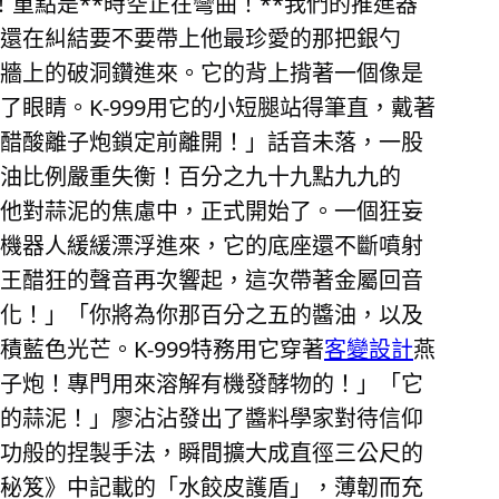
！重點是**時空正在彎曲！**我們的推進器
還在糾結要不要帶上他最珍愛的那把銀勺
牆上的破洞鑽進來。它的背上揹著一個像是
眼睛。K-999用它的小短腿站得筆直，戴著
醋酸離子炮鎖定前離開！」話音未落，一股
油比例嚴重失衡！百分之九十九點九九的
他對蒜泥的焦慮中，正式開始了。一個狂妄
機器人緩緩漂浮進來，它的底座還不斷噴射
王醋狂的聲音再次響起，這次帶著金屬回音
化！」「你將為你那百分之五的醬油，以及
藍色光芒。K-999特務用它穿著
客變設計
燕
子炮！專門用來溶解有機發酵物的！」「它
的蒜泥！」廖沾沾發出了醬料學家對待信仰
功般的捏製手法，瞬間擴大成直徑三公尺的
秘笈》中記載的「水餃皮護盾」，薄韌而充