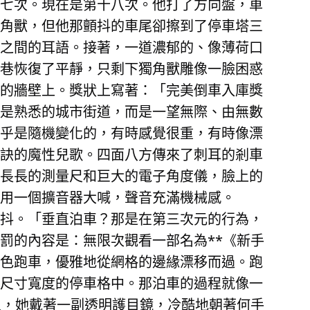
七次。現在是第十八次。他打了方向盤，車
角獸，但他那顫抖的車尾卻擦到了停車塔三
之間的耳語。接著，一道濃郁的、像薄荷口
巷恢復了平靜，只剩下獨角獸雕像一臉困惑
的牆壁上。獎狀上寫著：「完美倒車入庫獎
是熟悉的城市街道，而是一望無際、由無數
乎是隨機變化的，有時感覺很重，有時像漂
訣的魔性兒歌。四面八方傳來了刺耳的剎車
長長的測量尺和巨大的電子角度儀，臉上的
用一個擴音器大喊，聲音充滿機械感。
抖。「垂直泊車？那是在第三次元的行為，
罰的內容是：無限次觀看一部名為**《新手
色跑車，優雅地從網格的邊緣漂移而過。跑
尺寸寬度的停車格中。那泊車的過程就像一
人，她戴著一副透明護目鏡，冷酷地朝著何手