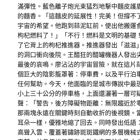
滿彈性。藍色離子炮光束猛烈地擊中麵皮護
的麵香。「這麵皮的延展性！完美！但撐不了
宇宙的希望。他跑到蒜泥缸前，使出他搬運食
枸杞燃料了！」「不行！燃料是文明的基礎
了它背上的枸杞推進器。推進器發出「滋滋」
的洞口衝向後院。王醋狂的醋罐機器人發出
最後的哀鳴。廖沾沾的宇宙冒險，就在這片
個巨大的陰影籠罩著：停車費，以及平行泊
任何幫助。今天，他面臨的是城市傳說中最
小上三十公分的停車格，上面還灑著一層可
聲：「警告，後方障礙物距離：無限趨近於
那兩塊永遠在關鍵時刻自動收折的後視鏡。
耳朵一樣，優雅地縮了回去。同時發出低語
高聳入雲、覆蓋著鏽跡斑斑鐵網的多層機械