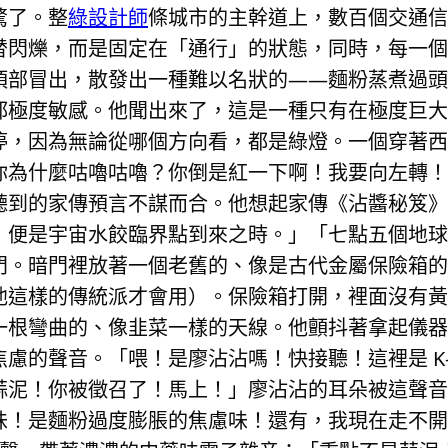
驚了。整
綠設計師
條城市的主幹道上，數百個交通信
替閃爍，而是固定在「通行」的狀態，同時，每一個
頂部冒出，散發出一種難以名狀的——麵粉蒸煮過頭
都極度敏感。他聞出來了，這是一種只有在極度巨大
停，因為無論從哪個方向看，都是綠燈。一個穿著西
你為什麼咕嚕咕嚕？你倒是紅一下啊！我要向左轉！
聽到的家傳預言不謀而合。他想起家傳《沾醬秘笈》
，便是宇宙水餃臨界點到來之時。」「七點五個地球
門。暗門裡放著一個老舊的、像是古代金屬保險箱的
他這樣的傳統派才會用）。保險箱打開，裡面沒有黃
一根彎曲的、像韭菜一樣的天線。他顫抖著拿起儀器
慮的聲音。「喂！是廖沾沾嗎！快接聽！這裡是 K-
蒜泥！你被徵召了！馬上！」廖沾沾的耳朵被這聲音
味！是麵粉過度膨脹的焦慮味！還有，我現在走不開