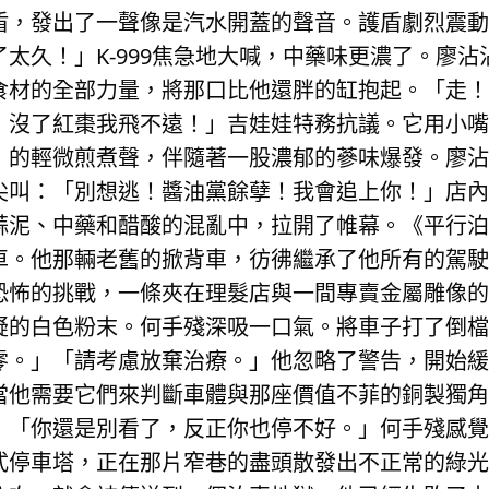
盾，發出了一聲像是汽水開蓋的聲音。護盾劇烈震動
太久！」K-999焦急地大喊，中藥味更濃了。廖
材的全部力量，將那口比他還胖的缸抱起。「走！K
！沒了紅棗我飛不遠！」吉娃娃特務抗議。它用小嘴
的輕微煎煮聲，伴隨著一股濃郁的蔘味爆發。廖沾沾
尖叫：「別想逃！醬油黨餘孽！我會追上你！」店內
蒜泥、中藥和醋酸的混亂中，拉開了帷幕。《平行泊
車。他那輛老舊的掀背車，彷彿繼承了他所有的駕駛
恐怖的挑戰，一條夾在理髮店與一間專賣金屬雕像的
疑的白色粉末。何手殘深吸一口氣。將車子打了倒檔
零。」「請考慮放棄治療。」他忽略了警告，開始緩
當他需要它們來判斷車體與那座價值不菲的銅製獨角
：「你還是別看了，反正你也停不好。」何手殘感覺
式停車塔，正在那片窄巷的盡頭散發出不正常的綠光