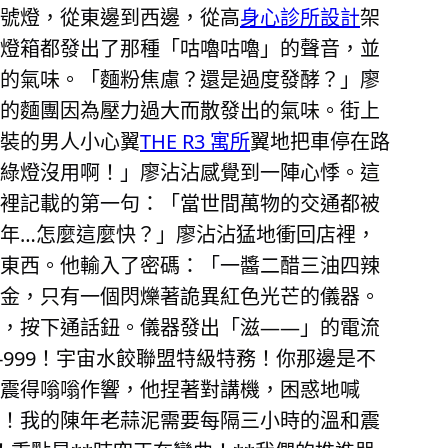
號燈，從東邊到西邊，從高
身心診所設計
架
燈箱都發出了那種「咕嚕咕嚕」的聲音，並
的氣味。「麵粉焦慮？還是過度發酵？」廖
的麵團因為壓力過大而散發出的氣味。街上
裝的男人小心翼
THE R3 寓所
翼地把車停在路
綠燈沒用啊！」廖沾沾感覺到一陣心悸。這
裡記載的第一句：「當世間萬物的交通都被
年…怎麼這麼快？」廖沾沾猛地衝回店裡，
東西。他輸入了密碼：「一醬二醋三油四辣
金，只有一個閃爍著詭異紅色光芒的儀器。
，按下通話鈕。儀器發出「滋——」的電流
999！宇宙水餃聯盟特級特務！你那邊是不
震得嗡嗡作響，他捏著對講機，困惑地喊
！我的陳年老蒜泥需要每隔三小時的溫和震