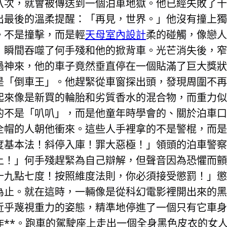
八次，就會被傳送到一個泊車地獄。他已經失敗了十
出最後的溫柔提醒：「再見，世界。」他沒有撞上獨
。不是撞擊，而是輕
天母室內設計
柔的碰觸，像戀人
，瞬間吞噬了何手殘和他的掀背車。光芒消失後，窄
過神來，他的車子竟然垂直停在一個貼滿了巨大獎狀
是「倒車王」。他趕緊從車窗探出頭，發現周圍不再
起來像是新買的輪胎和劣質香水的混合物，而重力似
的不是「叭叭」，而是他童年時學會的、關於泊車口
全帽的人朝他衝來。這些人手裡拿的不是警棍，而是
度基本法！斜停入庫！罪大惡極！」領頭的泊車警察
上！」何手殘趕緊為自己辯解，但聲音因為恐懼而顫
十九點七度！按照維度法則，你必須接受懲罰！」懲
為止。就在這時，一輛像是從科幻電影裡開出來的黑
近乎蔑視重力的姿態，精準地停進了一個只有它車身
作**。跑車的駕駛座上走出一個全身黑色皮衣的女