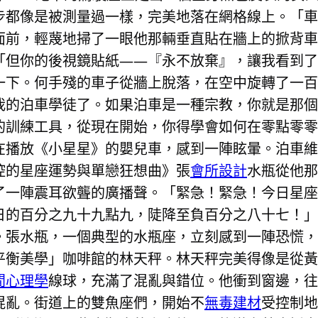
步都像是被測量過一樣，完美地落在網格線上。「車
面前，輕蔑地掃了一眼他那輛垂直貼在牆上的掀背車
「但你的後視鏡貼紙——『永不放棄』，讓我看到了
一下。何手殘的車子從牆上脫落，在空中旋轉了一百
我的泊車學徒了。如果泊車是一種宗教，你就是那個
的訓練工具，從現在開始，你得學會如何在零點零零
在播放《小星星》的嬰兒車，感到一陣眩暈。泊車維
控的星座運勢與單戀狂想曲》張
會所設計
水瓶從他那
了一陣震耳欲聾的廣播聲。「緊急！緊急！今日星座
日的百分之九十九點九，陡降至負百分之八十七！」
。張水瓶，一個典型的水瓶座，立刻感到一陣恐慌，
平衡美學」咖啡館的林天秤。林天秤完美得像是從黃
間心理學
線球，充滿了混亂與錯位。他衝到窗邊，往
混亂。街道上的雙魚座們，開始不
無毒建材
受控制地