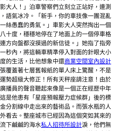
影大人！」泊車警察們立刻立正站好，連測
，語氣冰冷。「新手，你的車技像一團混亂
一絲愚蠢的勇氣。」車影大人突然掏出一個
八十度，穩穩地停在了地面上的一個停車格
連方向盤都沒摸過的新信徒。」她指了指旁
一秒內，將這輛車精準停入對面的針眼大小
度的生活，比他想象中還
商業空間室內設計
張覆蓋著七層舊報紙的單人床上驚醒，不是
運勢超級大修正！所有天秤座請注意！由於
廣播員的聲音聽起來像是一個正在經歷中年
這是他患有「星座預報壓力症候群」後的標
金分割線中走出來的藝術品。而張水瓶的人
外看去。整座城市已經因為這個突如其來的
流下鹹鹹的海水
私人招待所設計
淚，他們無