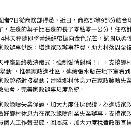
記者7日從商務部得悉，近日，商務部等9部分結合印
了，左邊的葉子比右邊的長了零點零一公分！任務
14林天秤隨即將蕾絲絲帶拋向金色光芒，試圖以柔
家政辦事供應，增進家政辦事花費，助力村落周全
天秤座最終裁決儀式：強制愛情對稱！」，支撐鄉
業舉動”，推進家政進社區，連續張水瓶在地下室看
家政勞務對接舉動；晉陞鄉村休息力在家政範疇失
教融會，完美家政辦事尺度系統。
家政範疇失業保證，加大力度住房保證，為進城家
做好鄉村休息力在家政範疇創業失業辦事，支撐家
員個人工作聲譽感、回屬感，加大力度稅費政策宣