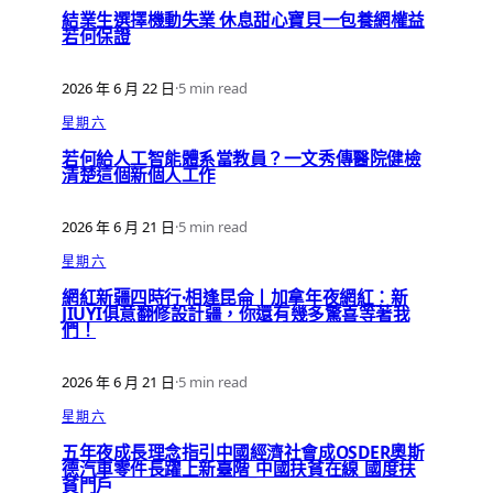
結業生選擇機動失業 休息甜心寶貝一包養網權益
若何保證
2026 年 6 月 22 日
·
5 min read
星期六
若何給人工智能體系當教員？一文秀傳醫院健檢
清楚這個新個人工作
2026 年 6 月 21 日
·
5 min read
星期六
網紅新疆四時行·相逢昆侖丨加拿年夜網紅：新
JIUYI俱意翻修設計疆，你還有幾多驚喜等著我
們！
2026 年 6 月 21 日
·
5 min read
星期六
五年夜成長理念指引中國經濟社會成OSDER奧斯
德汽車零件長躍上新臺階_中國扶貧在線_國度扶
貧門戶