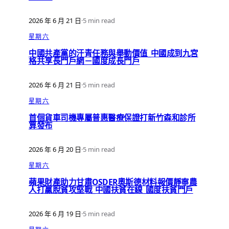
2026 年 6 月 21 日
·
5 min read
星期六
中國共產黨的汗青任務與舉動價值_中國成到九宮
格共享長門戶網－國度成長門戶
2026 年 6 月 21 日
·
5 min read
星期六
首個貨車司機專屬普惠醫療保證打新竹森和診所
算發布
2026 年 6 月 20 日
·
5 min read
星期六
蘋果財產助力甘肅OSDER奧斯德材料報價靜寧農
人打贏脫貧攻堅戰_中國扶貧在線_國度扶貧門戶
2026 年 6 月 19 日
·
5 min read