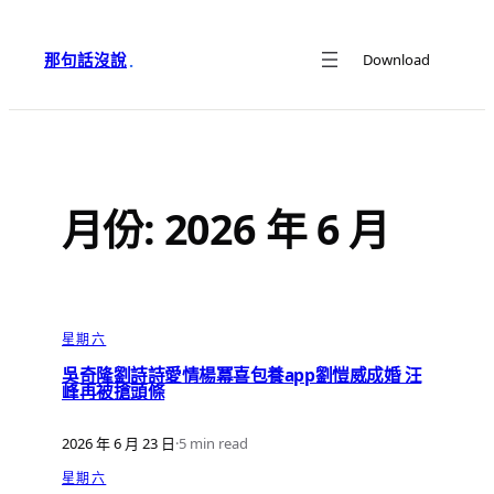
跳
至
那句話沒說
Download
·
主
要
內
容
月份:
2026 年 6 月
星期六
吳奇隆劉詩詩愛情楊冪喜包養app劉愷威成婚 汪
峰再被搶頭條
2026 年 6 月 23 日
·
5 min read
星期六