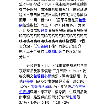
監測中間得悉，11月，我市經濟運轉延續恢
復向好態勢，市場供給總體充分，價錢基礎
穩固。來自國度統計局開封查詢拜訪隊數據
顯示，11月，我市CPI（居平易近花費
包養
網
價錢指數）同比（下同）降落1%，與10
月比擬降幅擴
包養
嗚嗚嗚嗚嗚嗚嗚嗚嗚嗚嗚
嗚嗚嗚嗚嗚嗚嗚嗚嗚嗚嗚嗚嗚嗚嗚嗚嗚嗚嗚
嗚嗚嗚嗚嗚嗚嗚嗚嗚嗚嗚嗚嗚整個展0.1個
百分點，低
包養網
于往年同期2.2個百分
點，高于全省均
包養網比較
勻程度0.1個百
分點。
分類來看，11月，我市重點監測的八年
夜類商品及辦事價錢“三升五降”。此中，教
導文明文
包養甜心網
娛類、醫療保健類、其
他
包養網
用品及辦事類價錢分辨下跌0.8%、
1.2%、
包養價格ptt
5.1%，食物煙
甜心寶貝
包養網
酒類、穿著類、棲身類、生涯用品及
辦事類、路況通訊類價錢分辨降
包養
落
3.1%、1.4%、0.1%、1.2%、2%。