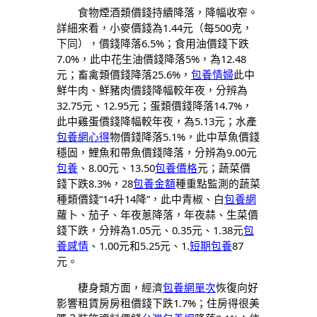
食物煙酒類價錢持續降落，降幅收窄。
詳細來看，小麥價錢為1.44元（每500克，
下同），價錢降落6.5%；食用油價錢下跌
7.0%，此中花生油價錢降落5%，為12.48
元；畜禽類價錢降落25.6%，
包養情婦
此中
鮮牛肉、鮮豬肉價錢降幅較年夜，分辨為
32.75元、12.95元；蛋類價錢降落14.7%，
此中雞蛋價錢降幅較年夜，為5.13元；水產
包養網心得
物價錢降落5.1%，此中草魚價錢
穩固，鯉魚和帶魚價錢降落，分辨為9.00元
包養
、8.00元、13.50
包養價格
元；蔬菜價
錢下跌8.3%，28
包養金額
種重點監測的蔬菜
種類價錢“14升14降”，此中青椒、白
包養網
蘿卜、茄子、年夜蔥降落，年夜蒜、生菜價
錢下跌，分辨為1.05元、0.35元、1.38元
包
養感情
、1.00元和5.25元、1.
短期包養
87
元。
棲身類方面，經濟
包養網單次
恢復向好
影響租賃房房租價錢下跌1.7%；住房得很美