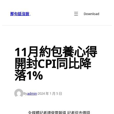
跳
至
那句話沒說
Download
·
主
要
內
容
11月約包養心得
開封CPI同比降
落1%
By
admin
·
2024 年 1 月 5 日
全媒體記者譚俊靈報道 記者從市價錢