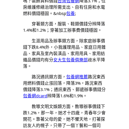
嗎？裝飾資料價錢
台灣包養網
降落3.1%；住
房維護修繕治理所需支出、自有住房和水電
燃料價錢穩固。&nbsp
包養
;
穿著類方面，服裝、鞋類價錢分辨降落
1.4%和1.2%；穿著加工辦事費價錢穩固。
生涯用品及辦事類方面，除家庭辦事價
錢下跌8.4%外，小我護理用品、家庭日用雜
品、家具及室內裝潢品、家用用具、家用紡
織品價錢均有分
女大生包養俱樂部
歧水平降
落。
路況通訊類方面，
包養網推薦
路況東西
用燃料價錢止漲回落，降落3%，路況東西
價錢降落3.1%；通訊東西、郵遞辦事價錢分
包養網dcard
辨降落1.6%和1.9%。
教導文明文娛類方面，教導辦事價錢下
跌1.2%，那一年，她才十四歲，青春年少會
開花。靠著父母的愛，她不懼天地，打著探
訪友人的幌子，只帶了一個丫鬟和一個司