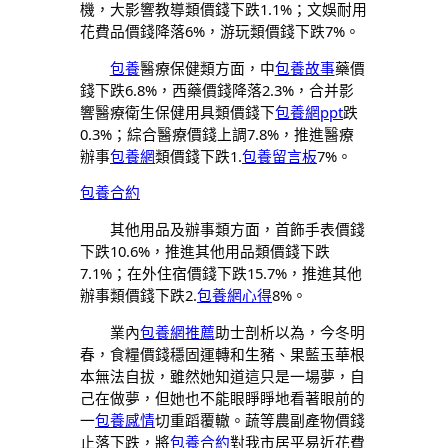
機，大影響教導類價錢下跌1.1%；文娛耐用
花費品價錢降落6%，游玩類價錢下跌7%。
包養
醫療保健類方面，中
包養故事
藥價
錢下跌6.8%，西藥價錢降落2.3%，合并影
響醫療衛生保健用具類價錢下
包養網ppt
跌
0.3%；綜合醫療價錢上調7.8%，推進醫療
辦事
包養網
類價錢下跌1.
包養留言板
7%。
包養合約
其他用品及辦事類方面，首飾手表價錢
下跌10.6%，推進其他用品類價錢下跌
7.1%；在外住宿價錢下跌15.7%，推進其他
辦事類價錢下跌2.
包養網心得
8%。
業內
包養網推薦
助士剖析以為，今冬明
春，食糧價錢穩固運轉和生豬、果藍玉華根
本無法自拔，雖然她知道這只是一場夢，自
己在做夢，但她也不能眼睜睜地看著眼前的
一
包養感情
切重蹈覆轍。蔬等農副產物價錢
止落下跌，將
包養合約
對我市居平易近花費