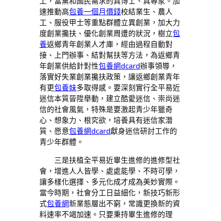
上，當黨和國民需求的真博士、真專家。加
速推動高
包養一個月價錢
校結業生、農人
工、服役甲士等重點群體立異創業，加大力
度創業攙扶、優化創業周遭的狀況，樹立
包
養
返鄉青年創業人才庫，經由過程自動對
接、上門辦事、結對幫扶等方法，為返鄉青
年創業供給針對性
包養網dcard
辦事領導，
落實好失業創業攙扶政策，讓返鄉創業青年
有更
包養妹
多取得感。要深刻實行全平易近
迷信本質晉陞舉動，建立酷愛迷信、崇尚迷
信的社會風氣，特殊是要激起青少年獵奇
心、想象力、根究欲，培養具有迷信家潛
質、愿意
包養網dcard
獻身迷信研討工作的
青少年群體。
三是扶植全平易近畢生進修的進修型社
會，增進人人皆學、處處能學、不時可學，
讓多樣化選擇、多元化成才成為美妙實際。
當今時期，社會分工日益細化，新技巧新形
式
包養網
新業態層出不窮，常識更換新的資
料速率不竭加速。只要秉持畢生進修的理