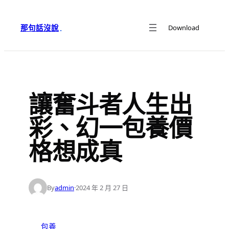
跳
至
那句話沒說
Download
·
主
要
內
容
讓奮斗者人生出
彩、幻一包養價
格想成真
By
admin
·
2024 年 2 月 27 日
包養