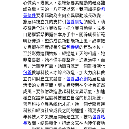
心做菜。幾億人，走端賴要素驅動的老路難
認為繼。黨的十八年夜以來，我國加速從
包
養條件
要素驅動為主向立異驅動成長改變，
施展科技立異的支持引
包養網站
領感化，積
極融進全球立異收集，把立異自動權、成長
自動權緊緊把握在本身手中。開辟成長新範
疇新賽道、塑造成長新動能新上風，必需把
立異擺在國度成長全局
包養網
的焦點地位，
至於彩秀這個姑娘，經過這五天的相處，她
非常喜歡。她不僅手腳整齊，進退適中，而
且非常聰明可靠。她簡直就是一個難得深化
包養
教導科技人才綜合改造，加大力度科教
立異和財產立異融會，
包養甜心網
拓展包涵
活潑的立異空間，讓立異發明在全社會蔚然
成風。要依附改造激起科技立異活氣，加速
樹立保證高程度科技自立自強的軌制系統，
晉陞科技立異系統化才能，進一個步驟買通
科技和經濟社會成長之間的通道，讓更多青
年科技人才矢志展開原始立異、技巧
包養站
長
攻關、結果轉化，把論文寫在內陸年夜地