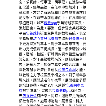
念，求真諦、悟事理、明事理，在進修中增
加常識、鍛煉品德，在任務中增加才干、練
就本事，才幹更有底氣和自負在機會眼前自
動反擊，在艱苦眼前迎難而上，在風險眼前
積極應對，以不
包養app
學無術辦事國民、
進獻國度。為此，要進一個步驟完美辦事全
平易
包養感情
近畢生進修的教導系統，為全
平易近畢
甜心寶貝包養網
生進修
包養價格
打
下更為堅實的基本。對于基本教導來說，要
出力完成優質平衡成長，進一個步驟減少城
鄉、區域、校際、群體間的資本設置裝備擺
設差距。對于高級教導來說，應把成長科
技、培育人才、加強立異更好聯合起來，晉
陞教導辦事經濟社會成長
台灣包養網
才能，
以教導之力厚植國民幸福之本。對于老年教
導來說，應開放老年年夜學，展開機動多樣
的培訓運動，輔助老年人跨越“
包養網車馬
費
數字鴻溝”，完成老
包養價格ptt
有所為、
老
包養行情
有所樂。同時，還應充足調動各
類社會資本，施展博物館、藏書樓、科技
館、文明館等公共資本的效能，依托社區開