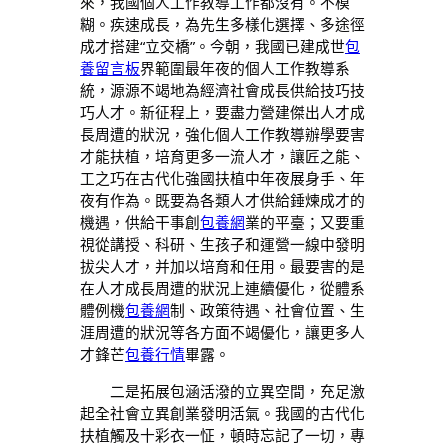
來，我國個人工作教導工作都沒有。不模
糊。疾速成長，為先生多樣化選擇、多途徑
成才搭建“立交橋”。今朝，我國已建成世
包
養留言板
界範圍最年夜的個人工作教導系
統，源源不竭地為經濟社會成長供給技巧技
巧人才。新征程上，要盡力營建傑出人才成
長周遭的狀況，強化個人工作教導辦學要害
才能扶植，培育更多一流人才，讓匠之能、
工之巧在古代化強國扶植中年夜展身手、年
夜有作為。既要為各類人才供給錘煉成才的
機遇，供給干事創
包養網
業的平臺；又要重
視從講授、科研、生孩子和運營一線中發明
拔尖人才，并加以培育和任用。最要害的是
在人才成長周遭的狀況上連續優化，從體系
體例機
包養網
制、政策待遇、社會位置、生
涯周遭的狀況等各方面不竭優化，讓更多人
才鋒芒
包養行情
畢露。
二是拓展包涵活潑的立異空間，充足激
起全社會立異創業發明活氣。我國的古代化
扶植觸及十彩衣一怔，頓時忘記了一切，專