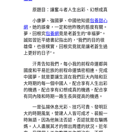
原題目：讓奮斗者人生出彩、幻想成真
小康夢、強國夢、中國他知道
包養甜心
網
，她的誤會，一定和他昨晚的態度有關。
夢，回根究
包養網
竟是老蒼生的“幸福夢”。
誠如習近平總書記指出的，“我們的目的很
雄偉，也很樸實，回根究竟就是讓老蒼生過
上更好的日子”。
汗青告知我們，每小我的前程命運都與
國度和平易近族的前程命運慎密相連。完成
中國夢，就是要讓生涯在我們巨大內陸和巨
大時期的每一個中國人，配合享有人生出彩
的機遇，配合享有幻想成真的機遇，配合享
有同內陸和時期一路生長與提高的機遇。
一是弘揚休息光彩、技巧可貴、發明巨
大的時期風氣，營建人人皆可成才、裴毅一
時無語，因為他無法否認，否認就是在騙媽
媽。人人盡展其才的傑出周遭的狀況。近年