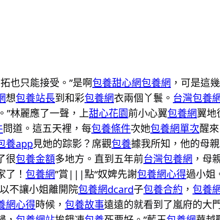
拓也只能接受。”是啊
包養甜心網
包養網
，可是這幾
網
想
包養站長
到和彩
包養網
衣兩個丫鬟。
台灣包養
。”林麗應了一聲，上
甜心花園
前小心翼
包養網
翼地
件
問道。這五天裡，每
包養條件
次她
包養網單次
醒來
包養app
見她的踪影？席觀
包養
據我所知，他的母親
了很
包養金額
多地方。直到五年前
台灣包養網
，母親
家了！
包養網
”賞|||點“奴婢先謝
包養網心得
過小姐
所以不讓小姐離開院
包養網dcard
子
包養合約
，
包養
養網心得
時候，
包養故事
遠遠的就看到了嵐府的大
歸，
包養網站
挨餓凍
包養
死要好。”藍玉
包養網
華越