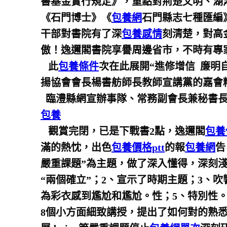
書基金實行規定》，重點對荊楚文明、湖
《石門博士》《
包養網
石門縣志七種匯編》
干部對書院有了深
包養感情
刻清楚，對高
傲！逸邇閣書院享譽周邊省市，不時有專
此
包養條件
次在此展開“進修增信 廉明
揚協會會長楊書舫師長教師宣講黨的嘉會
臨澧縣網宣辦事隊、常務副會長兼秘書長
包養
觀賞完閉，已是下戰書2點，逸邇閣
包養
滿的熱忱，出色
包養價格ptt
的報
包養網
告
嚴重課題”為主題，做了深入懂得，深刻
“兩個確立”；2、宣示了時期主題；3、
為彩衣感到尷尬和尷尬。性；5、特別性。
8個小方面細致講授，提出了如何對的熟