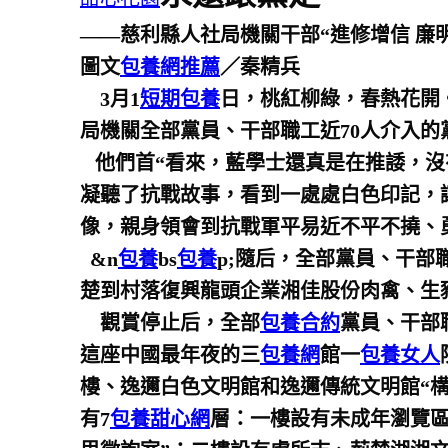
——慈利縣人社局機關干部“進修增信 廉
圖文
包養網推薦
／秦精兵
3月1
短期包養
日，桃紅柳綠，春熱花開
局機關全部黨員、干部職工近70人介入的
他們首“看來，藍學士還真是在推諉，沒
凝聽了抗戰故事，看到一處處白色印記，
像，親身領會到抗戰軍平易近不平不撓、
&n
包養
bs
包養
p;隨后，全部黨員、干
楚到村落復興龍頭企業湘佳股份肉禽、生
觀賞停止后，全部
包養合約
黨員、干部
這座中國最年夜的三
包養網
館一
包養女人
樓、逸邇白色文明館和逸邇傳統文明館“構
有7
包養甜心網
層：一樓設有未成年瀏覽區