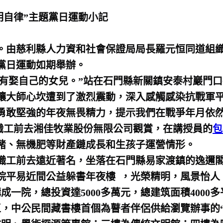
明自律”主題黨日運動小記
。由慈利縣人力資和社會保證局局長羅元恒同道組織
黨日運動如期舉辦。
有娶自己的女兒。”站在石門縣新關鎮安泰村巖門
讓大師心坎遭到了激烈震動，深入感觸感染抗戰軍
勇敢堅強的年夜無畏精力，提示我們在戰爭年月依
部職工前去湘佳牧業股份無限公司觀賞，在講授員的
包
豬、無機肥等財產鏈成長和生孩子運營情形。
職工前去遠近著名，坐落在石門縣易家渡鎮的逸邇閣
院平易近間公益躲書年夜樓 ，光榮精明，風景怡人。
成一院，總投資達5000多萬元，總建筑面積400
，中公民間藏書樓首個為瞽者伴侶供給瀏覽辦事的“