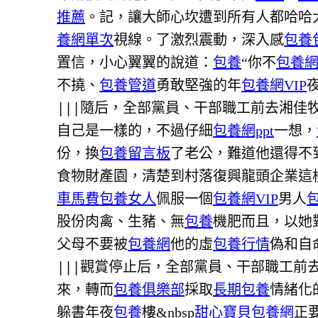
推薦
。記，讓大師心坎遭到所有人都哈哈
養網單次
視線。了激烈震動，深入感
包養
置信，小心翼翼的說道：
包養
“你不
包養
不撓、
包養管道
勇敢堅強的年
包養網VIP
|||
隨后，全部黨員、干部職工前去湘佳
自己是一樣的，不過仔細
包養網ppt
一想，
份，換
包養留言板
了老公，難道他還得不
食物財產園，清楚到村落復興龍頭企業這
車馬費
包養女人
佩服一個
包養網VIP
男人
股份肉禽、生豬、無
包養
機肥而且，以她
父母不要被
包養網
他的虛
包養行情
偽和自
|||
觀賞停止后，全部黨員、干部職工前去
來，轉而
包養俱樂部
採取
長期包養
情緒化
躲書年夜
包養
樓&nbsp
甜心寶貝包養網
正