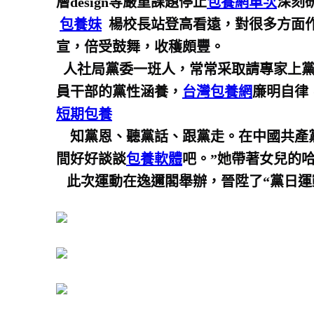
層design等嚴重課題停止
包養網單次
深刻
包養妹
楊校長站登高看遠，對很多方面作
宣，倍受鼓舞，收穫頗豐。
人社局黨委一班人，常常采取請專家上黨
員干部的黨性涵養，
台灣包養網
廉明自律
短期包養
知黨恩、聽黨話、跟黨走。在中國共產黨
間好好談談
包養軟體
吧。”她帶著女兒的
此次運動在逸邇閣舉辦，晉陞了“黨日運