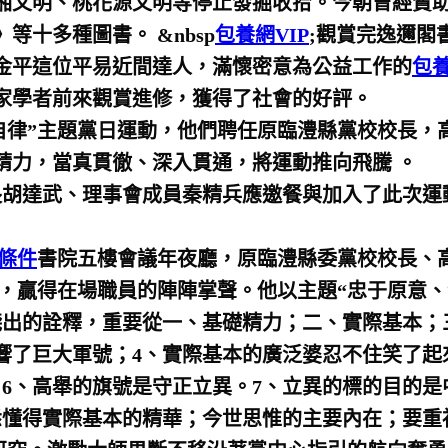
湘文明、桃花源文明等停止發掘收拾。今朝曾經贊
等十多種圖書。 &nbsp
包養網VIP
;觀賞完逸邇閣
金平這位平易近間達人，滿懷密意為公益工作的
包
家學者前來觀賞進修，獲得了社會的好評。
自律”主題黨日運動，他們聘任原臨澧縣黨校校長，
精力，當真貫徹、深入貫通，將運動推向飛騰 。
胡達武、理事會成員秦精兵應邀餐與加入了此次運
條件
書院五樓會議年夜廳，原臨澧縣委黨校校長、
，贏得在場職員的陣陣掌聲。他以主題“忠于原意、
淺出的詮釋，重要從一、基礎精力；二、實際基本；
吹響了巨大軍號；4、實際基本的廣泛婆忍不住笑了
6、高舉的旗號是守正立異。7、立異的標的目的是
悉懂得實際基本的精華；今世思惟的主要內在；要重