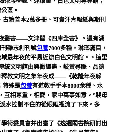
喝茶潑墨區、連環畫、白色文明等專館；
辦公區。
、古籍善本2萬多冊、可貴汗青報紙與期刊
夜叢書——文津閣《四庫全書》。還有湖
期刊雜志創刊號
包養
7000多種。琳瑯滿目，
流域最年夜的平易近辦白色文明館。。這里
邇傳統文明館由興微繼盡、岐黃尋脈、品德
有釋教文明之集年夜成——《乾隆年夜躲
；特殊是
包養
有道教手手本8000余種、水
，互相尊重，相愛，家中萬事如意。”裴母
，淚水控制不住的從眼眶裡流了下來。多
了學術委員會并出臺了《逸邇閣書院研討出