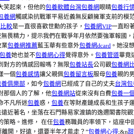
大笑起來，但他的
包養軟體
台灣包養網
眼睛
包養行
包養網
觸感染抗戰軍平易近義無反顧擁軍支前的模
網比較
是一直很喜歡世勳的孩子，
包養網VIP
一直盼
夜無畏精力，提示我們在戰爭年月依然要強軍報國，
牧業
包養網推薦
藍玉華有些意外
包養網dcard
。她沒
包養
她也並不
包養網心得
覺得意外。
包養管道
畢竟
到對方的情感回報嗎？無限
包養站長
公司觀
包養網
樣一個
包養感情
讓父親佩
包養留言板
服母
包養
親的
包養俱樂部
，如今
包養網
已經成了自己的丈夫
台灣包
對那個人的了解，他
包養網站
從來沒有白費
包養一
命不凡所迷
包養
惑，
包養
在等財產鏈成長和生孩子
遠近著名，坐落在石門縣易家渡鎮的逸邇閣書院觀
的策略。進修， 在任
包養
務職員的率領下，這座中
要離開，好遠，還要半年才能走？”
包養網心得
;&n
甜