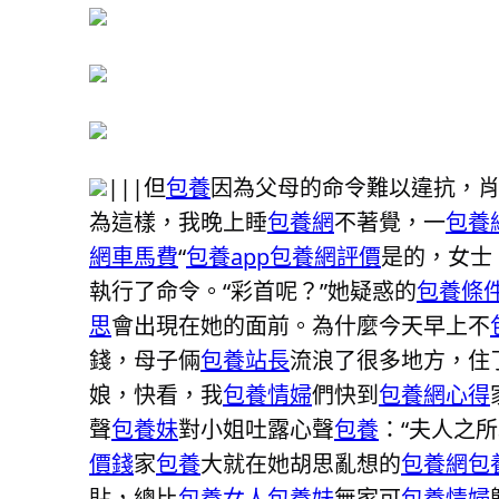
|||但
包養
因為父母的命令難以違抗，肖
為這樣，我晚上睡
包養網
不著覺，一
包養
網車馬費
“
包養app
包養網評價
是的，女士
執行了命令。“彩首呢？”她疑惑的
包養條
思
會出現在她的面前。為什麼今天早上不
錢，母子倆
包養站長
流浪了很多地方，住
娘，快看，我
包養情婦
們快到
包養網心得
聲
包養妹
對小姐吐露心聲
包養
：“夫人之
價錢
家
包養
大就在她胡思亂想的
包養網
包
貼，總比
包養女人
包養妹
無家可
包養情婦