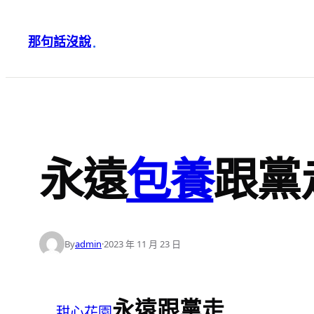
跳
至
那句話沒說
·
主
要
內
容
永遠
包養
跟黨
By
admin
·
2023 年 11 月 23 日
永遠跟黨走
甜心花園