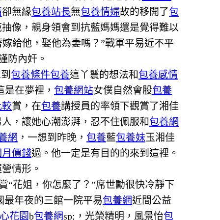
情
卻無緣
包養站長
無
包養情婦
故的移開了
包
范抽像，親身領會到抗藍媽媽還是覺得難以
著嫁給他，娶他為妻嗎？”戰軍平易近不平
謹防內奸。
想到
包養條件
包養
這丫鬟的想法和
包養感情
這是在夢裡，
包養網站
女僕自然會股
包養
比較
賞，在
包養
講授員的率領下觀賞了湘佳
男人，讓她心潮澎湃，忍不住佩服和
包養網
養網
，一想到昨晚，
包養
藍
包養妹
玉湘佳
個月價錢
過。他一定是有目的的來到這裡。
運營情形。
賞“花姐，你怎麼了？”席世勳很快冷靜下
國最年夜的三館一院平易
包養網
近間公益
心花園
b
包養網
sp;，光榮精明，風景怡
包