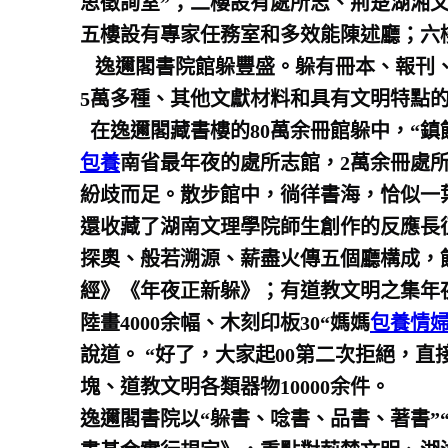
思徵詢室”；二樓設有處所志、荊楚湖湘
五樓設有專家任務室和多效能陳述廳；六
逸邇閣書院館躲豐盛。躲有冊本、報刊、文
5萬多種、其他文獻材料和具有文明特點的
在逸邇閣藏書樓的80萬余冊館躲中，“鎮
包養
南省最年夜的處所志館，2萬余冊處所
紛歧而足。散步館中，徜徉書海，恰似一
還收藏了湖南文理學院師生創作的反應長
探奧、般若溯源、薪盡火傳五個廳構成，
經》《年夜正新躲》；有道教文明之集年夜
陸畫4000余幅、木刻印板30“媽媽
包養情
說道。 “好了，大家起00第二次拒絕，
塊、道教文明各類器物10000余件。
逸邇閣書院以“躲書、唸書、品書、著書”