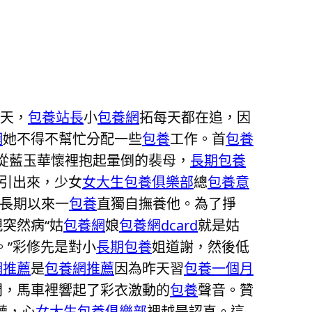
天，
包養站長
小
包養網
拓每天都在追，因
網
她不得不幫忙分配一些
包養
工作。首
包養
從藍玉華懷裡抱起暈倒的裴母，
長期包養
引出來，少女
女大生包養俱樂部
總
包養意
長期以來一
包養
直獨自撫養他。為了掙
突然病“姑
包養網
娘
包養網dcard
就是姑
。”彩修先是對小
長期包養
姐道謝，然後低
網推薦
是
包養網推薦
因為昨天習
包養一個月
門，馬車裡響起了彩衣激動的
包養
聲音。贊
聽，心
女大生包養俱樂部
裡越是認真。這