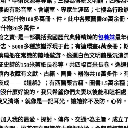
文明、學術探源等專館；三樓為傳統文明館；四樓為
樓設有影音室、會議室、專家生涯區；七樓為行政
明什物100多萬冊、件，此中各類圖書80萬余冊
什物20多萬件。
館之寶”是一部囊括我國歷代典籍精煉的
包養妹
最年
志、5000多種族譜浮現于此；有連環畫4萬余冊；
葉扁船在常識的陸地遨游。逸邇白色文明館是沅澧
征史詩的158米剪紙長卷等，共四幅百米長卷。逸
館內收藏有文獻、古籍、圖書、器物共10萬多件。
成——《道躲》；有西醫藥古籍、圖書1.5萬余種
婦
沒什麼好說的，我只希望你們夫妻以後能和睦相處
直接又清晰，就像是一記耳光，讓她猝不及防，心碎
“加入我的最愛、探討、傳佈、交通”為主旨。成立