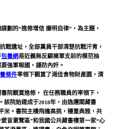
謀劃的“進修增信 廉明自律”，為主題，
口抗戰遺址，全部黨員干部清楚抗戰汗青，
平
包養網
易近義無反顧擁軍支前的模范抽
然要強軍報國，謹防內奸。
養條件
率領下觀賞了湘佳食物財產園，清
書院觀賞進修， 在任務職員的率領下，
該院始建成于2018年，由逸邇閣藏書
0多平米。書院主樓飛檐高挑，穩重典雅，共
愛盲瀏覽區”和我國公共藏書樓第一家“心