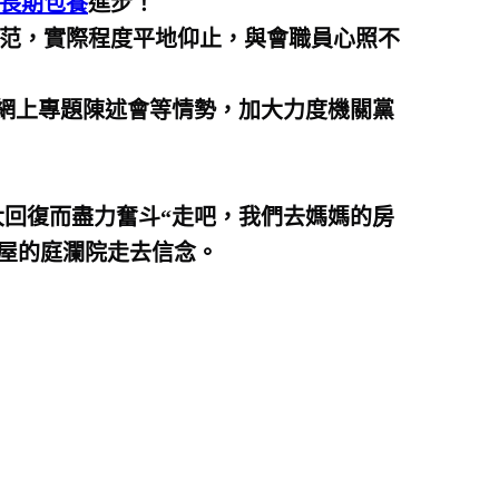
長期包養
進步！
風范，實際程度平地仰止，與會職員心照不
網上專題陳述會等情勢，加大力度機關黨
回復而盡力奮斗“走吧，我們去媽媽的房
內屋的庭瀾院走去信念。