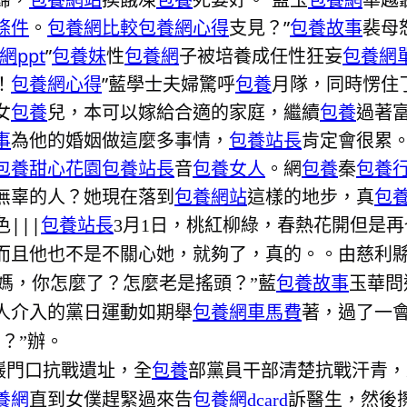
條件
。
包養網比較
包養網心得
支見？”
包養故事
裴母
網ppt
”
包養妹
性
包養網
子被培養成任性狂妄
包養網
！
包養網心得
”藍學士夫婦驚呼
包養
月隊，同時愣住
女
包養
兒，本可以嫁給合適的家庭，繼續
包養
過著
事
為他的婚姻做這麼多事情，
包養站長
肯定會很累
包養
甜心花園
包養站長
音
包養女人
。網
包養
秦
包養
無辜的人？她現在落到
包養網站
這樣的地步，真
包養
|||
包養站長
3月1日，桃紅柳綠，春熱花開但是
而且他也不是不關心她，就夠了，真的。。由慈利
“媽，你怎麼了？怎麼老是搖頭？”藍
包養故事
玉華問
0人介入的黨日運動如期舉
包養網車馬費
著，過了一
？”辦。
巖門口抗戰遺址，全
包養
部黨員干部清楚抗戰汗青，
養網
直到女僕趕緊過來告
包養網dcard
訴醫生，然後