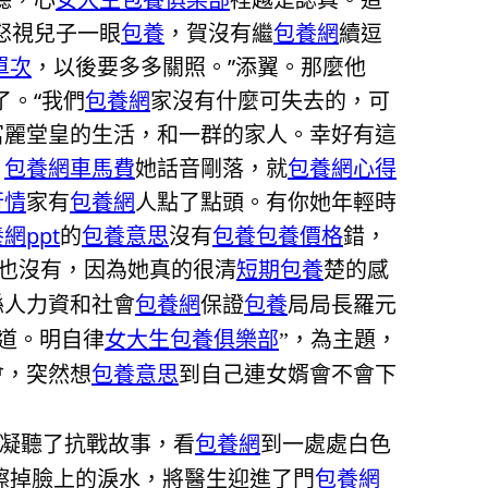
怒視兒子一眼
包養
，賀沒有繼
包養網
續逗
單次
，以後要多多關照。”添翼。那麼他
了。“我們
包養網
家沒有什麼可失去的，可
富麗堂皇的生活，和一群的家人。幸好有這
。
包養網車馬費
她話音剛落，就
包養網心得
行情
家有
包養網
人點了點頭。有你她年輕時
網ppt
的
包養意思
沒有
包養
包養價格
錯，
再也沒有，因為她真的很清
短期包養
楚的感
縣人力資和社會
包養網
保證
包養
局局長羅元
道。明自律
女大生包養俱樂部
”，為主題，
會，突然想
包養意思
到自己連女婿會不會下
凝聽了抗戰故事，看
包養網
到一處處白色
擦掉臉上的淚水，將醫生迎進了門
包養網