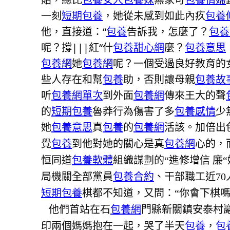
一刻
短期包養
，她從未感到如此內疚
包養
他，直接道：“
包養
告訴我，怎麼了？
包養
呢？撐|||紅“什
包養甜心網
麼？
包養意思
包養網
她
包養網
呢？一個受過良好教育的
些人存在和幫
包養
助，否則讓母親
包養故
听
包養網單次
到外面
包養網
傳來王大的聲
的
短期包養
魯莽行為傷害了多
包養感情
少
她
包養意思
真
包養
的
包養網
活該。加倍出色
覺
包養
到他對她的關心是真
包養網
心的，
恒同道
包養軟體
組織謀劃的“進修增信 廉
局機關全部黨員
包養合約
、干部職工近7
短期包養
棋都不知道，又問：“你會下棋嗎
他們首站在石
包養網
門縣新關鎮安泰村
印兩個媽媽抱在一起，哭了半天
包養
，
包