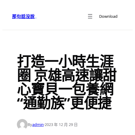
跳
至
那句話沒說
Download
·
主
要
內
容
打造一小時生涯
圈 京雄高速讓甜
心寶貝一包養網
“通勤族”更便捷
By
admin
·
2023 年 12 月 29 日