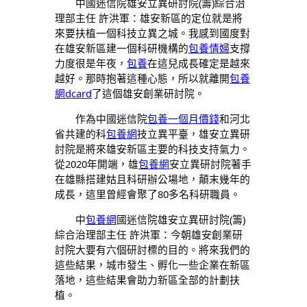
中國迷信院雄安立異研討院(籌)綜合治
理部主任 許洪軍：雄安新區的定位就是將
來要扶植一個科技立異之城。我感到國度對
在雄安新區建一個科研機構的
包養情婦
支撐
力度很是年夜，
包養
在這兒成長確定是越來
越好。那時抱著這種心態，所以就離開
包養
網dcard
了這個雄安創業研討院。
作為中國迷信院
包養一個月價錢
和河北
省共建的科
包養網
技立異平臺，雄安立異研
討院是將來雄安新區主要的科技支持氣力。
從2020年開端，雄
包養網
安立異研討院著手
在雄縣搭建姑且科研辦公場地，顛末幾年的
成長，這里曾經會聚了80多名科研職員。
中
包養網
國迷信院雄安立異研討院(籌)
綜合治理部主任 許洪軍：今朝雄安創業研
討院大要有六個研討標的目的。將來我們的
這些結果，城市發生、孵化一些企業在新區
落地，這些結果會助力新區全部的計劃扶
植。