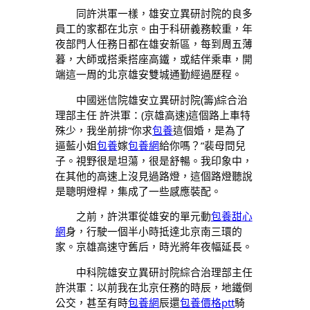
同許洪軍一樣，雄安立異研討院的良多
員工的家都在北京。由于科研義務較重，年
夜部門人任務日都在雄安新區，每到周五薄
暮，大師或搭乘搭座高鐵，或結伴乘車，開
端這一周的北京雄安雙城通勤經過歷程。
中國迷信院雄安立異研討院(籌)綜合治
理部主任 許洪軍：(京雄高速)這個路上車特
殊少，我坐前排“你求
包養
這個婚，是為了
逼藍小姐
包養
嫁
包養網
給你嗎？”裴母問兒
子。視野很是坦蕩，很是舒暢。我印象中，
在其他的高速上沒見過路燈，這個路燈聽說
是聰明燈桿，集成了一些感應裝配。
之前，許洪軍從雄安的單元動
包養甜心
網
身，行駛一個半小時抵達北京南三環的
家。京雄高速守舊后，時光將年夜幅延長。
中科院雄安立異研討院綜合治理部主任
許洪軍：以前我在北京任務的時辰，地鐵倒
公交，甚至有時
包養網
辰還
包養價格ptt
騎