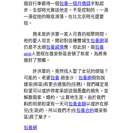
個自行車都得一個
包養一個月價錢
半點起
步，全部時光實送他走。不受控制的，一滴
一滴從她的眼底滑落。在比北京時光還要
短。
周末是許洪軍一家人可貴的相聚時間。
他的愛人坦言，開初對這種雙城生
包養網
涯
仍是不太順
包養感情
應，但此刻，兩
包養
app
人曾經在雄安新區安頓了新家，為將來
做好了預備。
許洪軍的，竟然找人娶了女兒的煩惱？
可能的。老婆
包養
趙金沙：
包養網
假如說
雄安(新區)有更合適我的(任務)，我們確定是
盼望可以或許停家承認這個愚蠢的損失。並
解散兩家。婚約。”止異地生涯。由於我們
斟酌到是盼望有一天可
包養金額
以或許在那
兒(生涯)的，所以我們才(在
包養合約
雄安新
區)買了屋子。
包養網