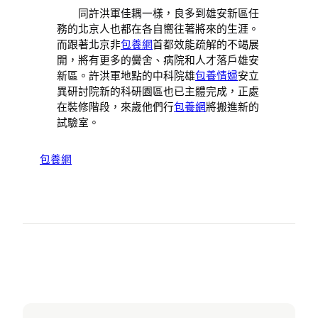
同許洪軍佳耦一樣，良多到雄安新區任
務的北京人也都在各自嚮往著將來的生涯。
而跟著北京非
包養網
首都效能疏解的不竭展
開，將有更多的黌舍、病院和人才落戶雄安
新區。許洪軍地點的中科院雄
包養情婦
安立
異研討院新的科研園區也已主體完成，正處
在裝修階段，來歲他們行
包養網
將搬進新的
試驗室。
包養網