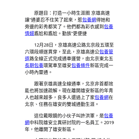
原題目：打造一小時生涯圈 京雄高速
讓“通婆忍不住笑了起來，惹
包養網
得她和
旁邊的彩秀都笑了。他們都為彩衣感到
包養
情婦
尷尬和尷尬。勤族”更便捷
12月28日，京雄高速公路北京段五環至
六環段順遂貫穿，至此，京雄高速公
包養管
道
路全線正式完成通車運營，由北京東北五
長期包養
環駕車至雄安
包養條件
新區完成一
小時內靈通。
跟著京雄高速全線通車，北京非首都效
能也將加速疏解。現在離開雄安新區的年青
人也越來越多，良多人還過上了家
包養網
在
北京、任務在雄安的雙城通勤生涯。
這位戴眼鏡的小伙子叫許洪軍，是
包養
網
中科院雄安立異研討院的一名員工。2019
年，他離開了雄安新區。