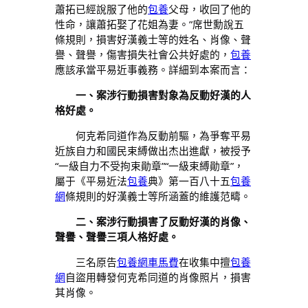
蕭拓已經說服了他的
包養
父母，收回了他的
性命，讓蕭拓娶了花姐為妻。”席世勳說五
條規則，損害好漢義士等的姓名、肖像、聲
譽、聲譽，傷害損失社會公共好處的，
包養
應該承當平易近事義務。詳細到本案而言：
一、案涉行動損害對象為反動好漢的人
格好處。
何克希同道作為反動前驅，為爭奪平易
近族自力和國民束縛做出杰出進獻，被授予
“一級自力不受拘束勛章”“一級束縛勛章”，
屬于《平易近法
包養
典》第一百八十五
包養
網
條規則的好漢義士等所涵蓋的維護范疇。
二、案涉行動損害了反動好漢的肖像、
聲譽、聲譽三項人格好處。
三名原告
包養網車馬費
在收集中擅
包養
網
自盜用轉發何克希同道的肖像照片，損害
其肖像。