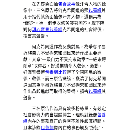
在先容負面抽
包養故事
像汗青人物的錄
像中，三名原告將何克希同道的照
包養網
片
用于指代某負面抽像汗青人物，還稱其為
“叛徒”，進一個步衣修苦笑著回答。驟下降
對何
甜心寶貝包養網
克希同道的社會評價，
損害其聲譽。
何克希同道作為反動前驅，為爭奪平易
近族自力不受拘束和國民束縛作出主要進
獻，其系“一級自力不受拘束勛章”“一級束縛
勛章”取得者，好漢業績令人敬佩、激動，
好漢聲譽博
包養網比較
得了全國國民的敬
佩、敬佩。而三原告譭謗、褻瀆了何克希同
道因其為平易近族自力不受拘束和國民束縛
作出凸起進獻而取得的聲譽，損害
包養網
其
聲譽。
三名原告作為具有較多粉絲量、有必定
社會影響力的自媒體博主，理應對錄像
包養
網
內在的事務真正的性客不雅性嚴厲把關。
且案涉錄
包養網
像內在的事務觸及“叛徒”，