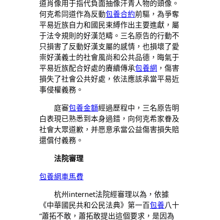
道肖像用于指代負面抽像汗青人物的頭像。
何克希同道作為反動
包養合約
前驅，為爭奪
平易近族自力和國民束縛作出主要進獻，屬
于法令規則的好漢范疇。三名原告的行動不
只損害了反動好漢支屬的感情，也損壞了愛
崇好漢義士的社會風尚和公共品德，晦氣于
平易近族配合好處的賡續傳承
包養網
，傷害
損失了社會公共好處，依法應該承當平易近
事侵權義務。
庭審
包養金額
經過歷程中，三名原告明
白表現已熟悉到本身過錯，向何克希家眷及
社會大眾道歉，并愿意承當公益傷害損失賠
還償付義務。
法院審理
包養網車馬費
杭州internet法院經審理以為，依據
《中華國民共和公民法典》第一百
包養
八十
“蕭拓不敢，蕭拓敢提出這個要求，是因為