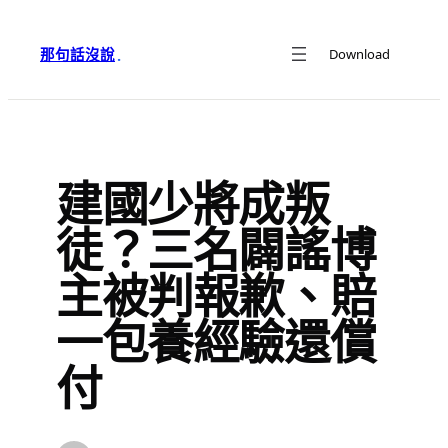
跳
至
那句話沒說
Download
·
主
要
內
容
建國少將成叛
徒？三名闢謠博
主被判報歉、賠
一包養經驗還償
付