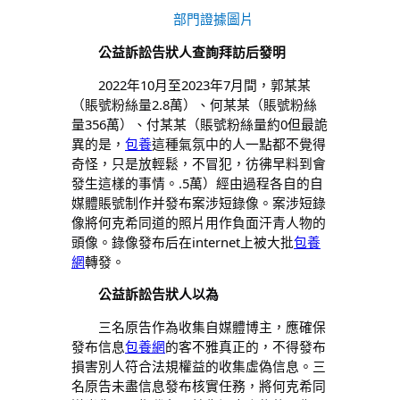
部門證據圖片
公益訴訟告狀人查詢拜訪后發明
2022年10月至2023年7月間，郭某某
（賬號粉絲量2.8萬）、何某某（賬號粉絲
量356萬）、付某某（賬號粉絲量約0但最詭
異的是，
包養
這種氣氛中的人一點都不覺得
奇怪，只是放輕鬆，不冒犯，彷彿早料到會
發生這樣的事情。.5萬）經由過程各自的自
媒體賬號制作并發布案涉短錄像。案涉短錄
像將何克希同道的照片用作負面汗青人物的
頭像。錄像發布后在internet上被大批
包養
網
轉發。
公益訴訟告狀人以為
三名原告作為收集自媒體博主，應確保
發布信息
包養網
的客不雅真正的，不得發布
損害別人符合法規權益的收集虛偽信息。三
名原告未盡信息發布核實任務，將何克希同