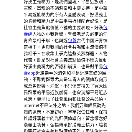
好漢主義精力，是我們國魂、平易近族魂、
黨魂、軍魂的不竭源泉和主要支持，是中華
平易近族精力的所有人全體表現。好漢義士
的業績和精力是中華平易近族配合記憶，是
社會主義焦點價值不雅的主要表現。好漢
包
養網
人物的小我聲譽、聲譽老是與必定的汗
青佈景相干聯，也與近
包養
古代中國汗青慎
密相干，更與我國的社會共鳴和主流價值不
雅相干。在收集上爭光這些英烈群體、人物
代表，既是對社會主義焦點價值不雅與反動
好漢主義精力的否認和崩潰，也是對平易
包
養app
近族崇奉的消弭和平易近族基礎的腐
蝕，不難對群眾尤其是年青人的價值取向形
成惡劣影響、沖擊，不只傷害損失了寬大國
民群眾的平易近族感情，也會消解平易近族
意志，更淨化了社會風尚和社會公共品德。
internet不是法外之地，我們要繼續反動先
烈的遺志，不忘初心、牢牢記住任務，保持
維護好漢義士的光鮮價值導向，留念懷念好
漢義士功勞，弘揚傳承好漢義士精力，培養
和踐行社會主義焦點價值不雅，用法治氣力