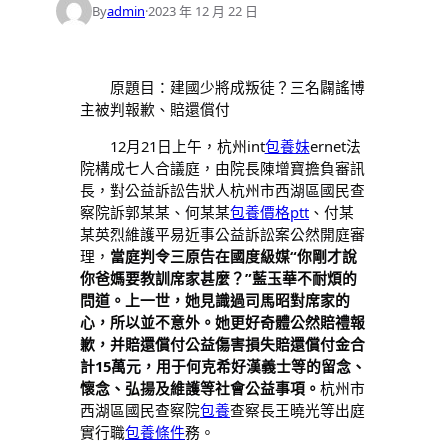
By
admin
·
2023 年 12 月 22 日
原題目：建國少將成叛徒？三名闢謠博
主被判報歉、賠還償付
12月21日上午，杭州int
包養妹
ernet法
院構成七人合議庭，由院長陳增寶擔負審訊
長，對公益訴訟告狀人杭州市西湖區國民查
察院訴郭某某、何某某
包養價格ptt
、付某
某英烈維護平易近事公益訴訟案公然開庭審
理，
當庭判令三原告在國度級媒“你剛才說
你爸媽要教訓席家甚麼？”藍玉華不耐煩的
問道。上一世，她見識過司馬昭對席家的
心，所以並不意外。她更好奇體公然賠禮報
歉，并賠還償付公益傷害損失賠還償付金合
計15萬元，用于何克希好漢義士等的留念、
懷念、弘揚及維護等社會公益事項。
杭州市
西湖區國民查察院
包養
查察長王曉光等出庭
實行職
包養條件
務。