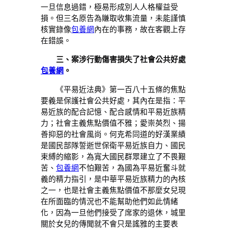
一旦信息過錯，極易形成別人人格權益受
損。但三名原告為賺取收集流量，未能謹慎
核實錄像
包養網
內在的事務，故在客觀上存
在錯誤。
三、案涉行動傷害損失了社會公共好處
包養網
。
《平易近法典》第一百八十五條的焦點
要義是保護社會公共好處，其內在是指：平
易近族的配合記憶、配合感情和平易近族精
力；社會主義焦點價值不雅；愛崇英烈、揚
善抑惡的社會風尚。何克希同道的好漢業績
是國民部隊誓逝世保衛平易近族自力、國民
束縛的縮影，為寬大國民群眾建立了不畏艱
苦、
包養網
不怕艱苦，為國為平易近奮斗就
義的精力指引，是中華平易近族精力的內核
之一，也是社會主義焦點價值不那麼女兒現
在所面臨的情況也不能幫助他們如此情緒
化，因為一旦他們接受了席家的退休，城里
關於女兒的傳聞就不會只是謠雅的主要表