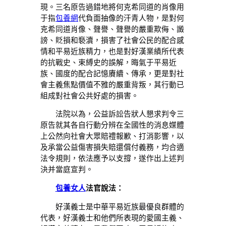
現。三名原告過錯地將何克希同道的肖像用
于指
包養網
代負面抽像的汗青人物，是對何
克希同道肖像、聲譽、聲譽的嚴重欺侮、譭
謗、貶損和褻瀆，損害了社會公民的配合感
情和平易近族精力，也是對好漢業績所代表
的抗戰史、束縛史的誤解，晦氣于平易近
族、國度的配合記憶賡續、傳承，更是對社
會主義焦點價值不雅的嚴重背叛，其行動已
組成對社會公共好處的損害。
法院以為，公益訴訟告狀人懇求判令三
原告就其各自行動分辨在全國性的消息媒體
上公然向社會大眾賠禮報歉、打消影響，以
及承當公益傷害損失賠還償付義務，均合適
法令規則，依法應予以支撐，遂作出上述判
決并當庭宣判。
包養女人
法官說法：
好漢義士是中華平易近族最優良群體的
代表，好漢義士和他們所表現的愛國主義、