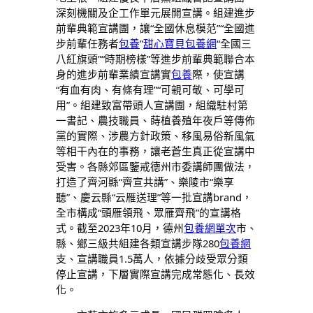
深刻機關及企工作單元展開宣講。組建進步
前輩典範宣講團，讓“全國休息模范”“全國進
步前輩任務者
包養
”
甜心寶貝包養網
“全國三
八紅旗頭”“時期榜樣”等進步前輩典範聯合本
身的進步前輩業績宣講實
包養
際，使宣講
“有血有肉、有條有理”“可親可敬、可學可
用”。組建致富帶頭人宣講團，組織駐村第
一書記、農技職員、蒔植養殖年夜戶等傳佈
黨的實際、涉農方針政策、移風易俗新風氣
等相干內在的事務，讓老蒼生真正從宣講中
受害。各縣郊區鑒戒德州市委講師團做法，
打造了齊河縣“齊宣共講”、樂陵市“樂享
聽”、慶云縣“云雁送理”等一批宣講brand，
全市構成“頭雁領飛、眾雁齊飛”的宣講格
式。截至2023年10月，德州
包養網單次
市、
縣、鄉三級共組建各類宣講步隊280
包養網
支、宣講職員1.5萬人，依據分歧受眾分類
停止宣講，下層實際宣講完成常態化、長效
化。