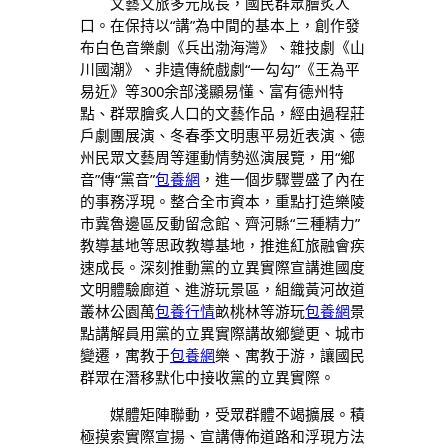
文藝文旅多元成長，國民群眾膾炙人
口。在保持以“講”為中間的基本上，創作發
布白色音樂劇《兵出渤海灣》、雜技劇《山
川國潮》、非遺傳統戲劇“一勾勾”《王為平
易近》等300余部淺顯易懂、富有德州特
點、群眾膾炙人口的文藝作品，經由過程莊
戶劇團展演、冬春季文明惠平易近表演、德
州民眾文藝周等運動情勢巡演展覽，用“鄉
音”傳“黨音”
包養網
，進一個步驟豐盛了內在
的事務浮現。整合全市資本，重點打造樂陵
市冀魯邊區反動留念館、齊河縣“三種精力”
教導基地等思政教導基地，推進紅旅融會疾
速成長。深刻推動黨的立異實際宣講進國度
文明體驗廊道、進游玩景區，組織黃河故道
叢林公園萬
包養行情
畝桃林等游玩
包養網
景
點講解員用黨的立異實際講故鄉變更、城市
變遷，寓教于
包養網
樂、寓教于游，讓國民
群眾在潛移默化中接收黨的立異實際。
媒體矩陣聯動，受眾群體不竭擴展。積
極摸索實際宣揚、宣講傳佈道路和浮現方法