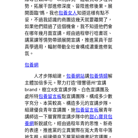
勢，拓展干部進修深度、晉陞進修後果。展
開面臨“媽，我也
包養女人
知道這樣有點不
妥，不過我認識的商團這幾天就要離開了，
如果他們錯過了這個機會，我不知道他們會
在哪年幾月面宣講，經由過程舉行唸書班、
講黨課等情勢帶頭展開宣講，推進黨員干部
真學適用，輻射帶動全社會構成濃重進修氣
氛。
包養網
人才步隊組建，
包養網站
講
包養情婦
解
主體加倍多元。聚力打造“理響德州”宣講
brand，樹立8支宣講步隊、白色宣講團及
處所特
包養留言板
點宣講團隊，構成多少數
字充分、本質較高、構造多元的宣講步隊。
組建優良青年宣講團，施
包養留言板
展青年
講師這一下層實際宣講步隊中的
甜心寶貝包
養網
新銳感化，經由過程年青的思惟、新奇
的表達，推進黨的立異實際在寬大青年中落
地生根。組建優良下層黨組織書記宣講團，