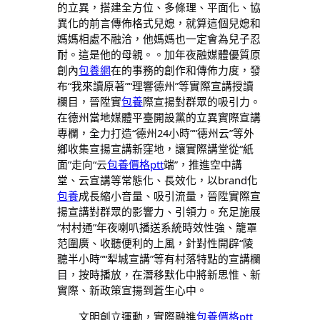
的立異，搭建全方位、多條理、平面化、協
異化的前言傳佈格式兒媳，就算這個兒媳和
媽媽相處不融洽，他媽媽也一定會為兒子忍
耐。這是他的母親。。加年夜融媒體優質原
創內
包養網
在的事務的創作和傳佈力度，發
布“我來讀原著”“理響德州”等實際宣講授讀
欄目，晉陞實
包養
際宣揚對群眾的吸引力。
在德州當地媒體平臺開設黨的立異實際宣講
專欄，全力打造“德州24小時”“德州云”等外
鄉收集宣揚宣講新窪地，讓實際講堂從“紙
面”走向“云
包養價格ptt
端”，推進空中講
堂、云宣講等常態化、長效化，以brand化
包養
成長縮小音量、吸引流量，晉陞實際宣
揚宣講對群眾的影響力、引領力。充足施展
“村村通”年夜喇叭播送系統時效性強、籠罩
范圍廣、收聽便利的上風，針對性開辟“陵
聽半小時”“犁城宣講”等有村落特點的宣講欄
目，按時播放，在潛移默化中將新思惟、新
實際、新政策宣揚到蒼生心中。
文明創立運動，實際融進
包養價格ptt