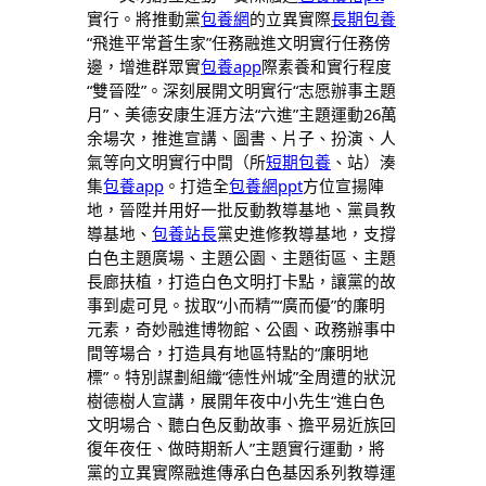
實行。將推動黨
包養網
的立異實際
長期包養
“飛進平常蒼生家”任務融進文明實行任務傍
邊，增進群眾實
包養app
際素養和實行程度
“雙晉陞”。深刻展開文明實行“志愿辦事主題
月”、美德安康生涯方法“六進”主題運動26萬
余場次，推進宣講、圖書、片子、扮演、人
氣等向文明實行中間（所
短期包養
、站）湊
集
包養app
。打造全
包養網ppt
方位宣揚陣
地，晉陞并用好一批反動教導基地、黨員教
導基地、
包養站長
黨史進修教導基地，支撐
白色主題廣場、主題公園、主題街區、主題
長廊扶植，打造白色文明打卡點，讓黨的故
事到處可見。拔取“小而精”“廣而優”的廉明
元素，奇妙融進博物館、公園、政務辦事中
間等場合，打造具有地區特點的“廉明地
標”。特別謀劃組織“德性州城”全周遭的狀況
樹德樹人宣講，展開年夜中小先生“進白色
文明場合、聽白色反動故事、擔平易近族回
復年夜任、做時期新人”主題實行運動，將
黨的立異實際融進傳承白色基因系列教導運