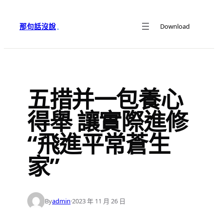
跳
至
那句話沒說
Download
·
主
要
內
容
五措并一包養心
得舉 讓實際進修
“飛進平常蒼生
家”
By
admin
·
2023 年 11 月 26 日