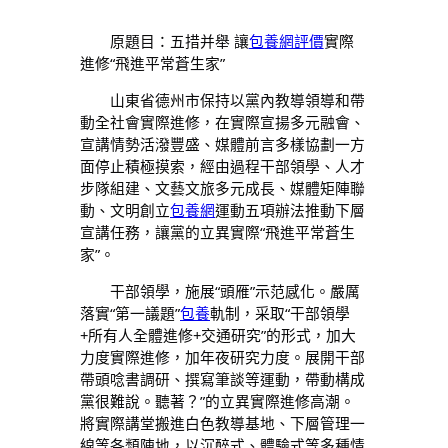
原題目：五措并舉 讓
包養網評價
實際
進修“飛進平常蒼生家”
山東省德州市保持以黨內教導領導和帶
動全社會實際進修，在實際宣揚多元融會、
宣講情勢活潑豐盛、媒體前言多樣協劃一方
面停止積極摸索，經由過程干部領學、人才
步隊組建、文藝文旅多元成長、媒體矩陣聯
動、文明創立
包養網
運動五項辦法推動下層
宣講任務，讓黨的立異實際“飛進平常蒼生
家”。
干部領學，施展“頭雁”示范感化。嚴厲
落實“第一議題”
包養
軌制，采取“干部領學
+所有人全體進修+交通研究”的形式，加大
力度實際進修，加年夜研究力度。展開干部
帶頭唸書調研、撰寫筆談等運動，帶動構成
黨很難說。聽著？”的立異實際進修高潮。
將實際講堂搬進白色教導基地、下層管理一
線等各類陣地，以沉醉式、體驗式等多種情