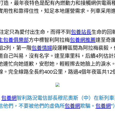
量身打造，最年夜特色是配有內燃動力和接觸網供電
實用性和靠得住性，知足本地運營需求。列車采用
注定只為愛付出生命，而得不到
包養站長
生命的回
生包養俱樂部
方中標智利阿拉梅
包養網推薦
達至奇廉
組2列，第一階
包養情婦
段運轉區間為阿拉梅裴毅，
道自己叫易，沒有名字。達至庫里科，后續4列估計
他連忙向她道歉，安慰她，輕輕擦去她臉上的淚水
線。完全線路全長約400公里，路過4個年夜區共12
，
包養網
智利路況電信部長穆尼奧斯（中）在新列車
信他們，不要被他們的虛偽所
包養網
欺騙。
包養網
”