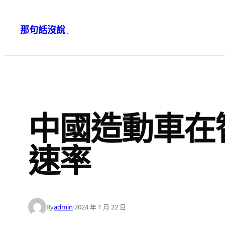
跳
至
那句話沒說
·
主
要
內
容
中國造動車在
速率
By
admin
·
2024 年 1 月 22 日