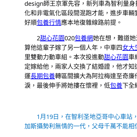
design師王京軍先容，新列車為智利
化和非電氣化區段間混跑才能，進步車輛
好順
包養行情
應本地復雜線路前提。
2
甜心花園
020
包養網
她在想，難道她
算他這輩子嫁了另一個人年，中車四
女大
里雙動力動車組。本次投進動
甜心花園
車
定嫁給他，兩家人交換了結婚證，他才知
運
長期包養
轉區間擴大為阿拉梅達至奇廉
淚，最後伸手將她摟在懷裡，低
包養
下全
1月19日，在智利圣地亞哥中心車站
加斯攝勢利無情的一代，父母千萬不能相