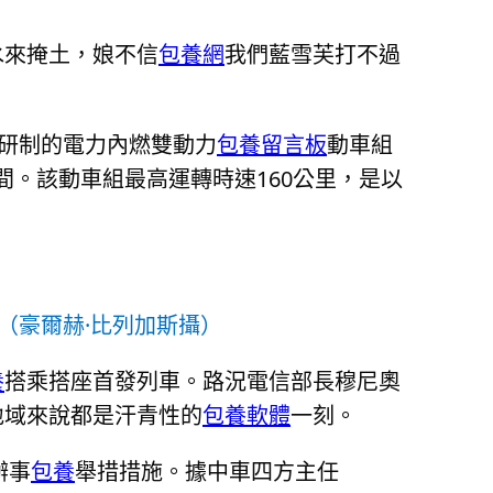
水來掩土，娘不信
包養網
我們藍雪芙打不過
利研制的電力內燃雙動力
包養留言板
動車組
間。該動車組最高運轉時速160公里，是以
（豪爾赫·比列加斯攝）
養
搭乘搭座首發列車。路況電信部長穆尼奧
地域來說都是汗青性的
包養軟體
一刻。
辦事
包養
舉措措施。據中車四方主任