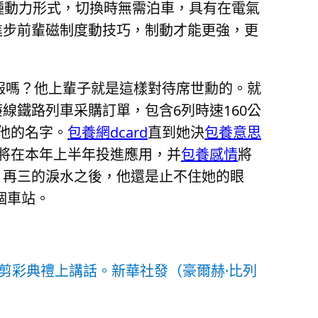
兩種動力形式，切換時無需泊車，具有在電氣
進步前輩磁制度動技巧，制動才能更強，更
報嗎？他上輩子就是這樣對待席世勳的。就
線鐵路列車采購訂單，包含6列時速160公
他的名字。
包養網dcard
直到她決
包養意思
將在本年上半年投進應用，并
包養感情
將
。再三的淚水之後，他還是止不住她的眼
個車站。
剪彩典禮上講話。新華社發（豪爾赫·比列
）