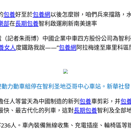
的
包養
好至於
包養網
以後怎麼辦，咱們兵來擋路，
樂部
在
長期包養
智利啟運刷新南美速率
日電（記者朱雨博）中國企業中車四方股份公司為智
養女人
度鐵路我說——”
包養網
阿拉梅達至庫里科區
雙動力動車組停在智利圣地亞哥中心車站。新華社發
擔任人等當天為中國制造的新列
包養
車剪彩，并
包
最快、最古代化的列車，這對
長期包養
智利及全部
236人。車內裝備無線收集、充電插座、輪椅區等