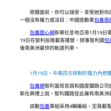
原題面前，你可以接受，享受她對你
一個沒有權力或沒目：中國造動車
包養俱
包養甜心網
新華社圣地亞哥1月19
19日在智利投進載客運營，辦事智利國
包
後南美洲最快的軌道列車。
1月19日，中車四方研制的電力內燃
包養網
智利當局官員和國度鐵路公司
斯在典禮上說，智利鐵路從此擁有南美洲
該動
包養
車組采用4輛編組，定員載客