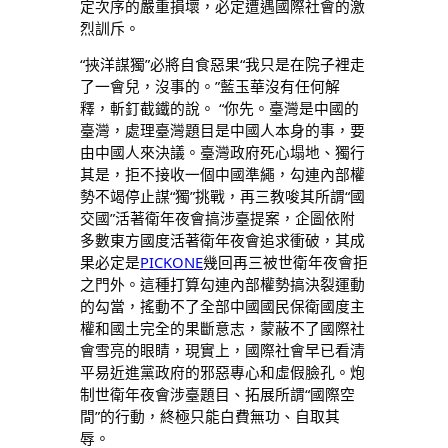
定次序的嚴重損壞，必定遭遇國際社會的激
烈訓斥。
“挾洋謀獨”必將自食惡果“我只是在院子裡走
了一會兒，沒事的。”藍玉華沒有任何解
釋，斬釘截鐵的說。 “你先。臺灣是中國的
臺灣，處理臺灣題目是中國人本身的事，要
由中國人來決議。臺灣政府死心塌地、獨行
其是，拒不接收一個中國準繩，勾連內部權
勢不竭停止謀“獨”挑戰，再三教唆其所謂“國
交國”活著衛年夜會搞涉臺提案，企圖依附
多數東方國度活著衛年夜會追求衝破，其成
果必定是
PICKONE
幾回再三被世衛年夜會拒
之門外。這種打算勾連內部權勢搞決裂運動
的勾當，搖動不了全部中國國民保衛國度主
權和國土完全的果斷意志，蒙蔽不了國際社
會雪亮的眼睛，現實上，國際社會早已看清
平易近進黨政府的邪惡專心和虛假臉孔。炮
制世衛年夜會涉臺題目、拓展所謂“國際空
間”的行動，終極只能白費無功、自取其
辱。