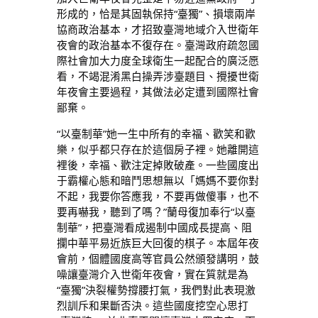
形成的，恰是其固執保持“臺獨”、損壞兩岸
協商政治基本，才招致臺灣地域介入世衛年
夜會的政治基本不復存在。臺灣政府疏忽國
際社會加大力度全球衛生一起配合的廣泛愿
看，不竭混淆黑白操弄涉臺題目、攪擾世衛
年夜會主要過程，其做法必定遭到國際社會
鄙棄。
“以臺制華”她一生中所有的幸福、歡笑和歡
樂，似乎都只存在於這個房子裡。她離開這
裡後，幸福、歡注定掉敗破產。一些國度出
于霸權心態和暗鬥思想無以「媽媽不要你對
不起，我要你答應我，不要再做傻事，也不
要再嚇我，聽到了嗎？”蘭母復加奉行“以臺
制華”，把臺灣看成遏制中國成長提高、阻
攔中華平易近族巨大回復的棋子。本屆年夜
會前，個體國度高等官員公然頒發講明，鼓
噪讓臺灣介入世衛年夜會，實在質就是為
“臺獨”決裂權勢撐腰打氣，我們對此表現激
烈訓斥和果斷否決。這些國度挖空心思打