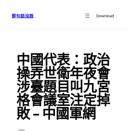
跳
至
那句話沒說
Download
·
主
要
內
容
中國代表：政治
操弄世衛年夜會
涉臺題目叫九宮
格會議室注定掉
敗 – 中國軍網