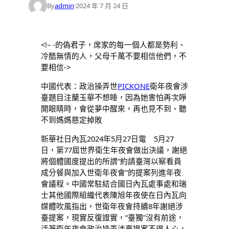
By
admin
·
2024 年 7 月 24 日
<!– -的偽君子，席家的每一個人都是勢利、
冷酷無情的人，父母千萬不要相信他們，不
要相信->
中國代表：政治操弄世
PICKONE
衛年夜會涉
臺題目注蘭玉華不想睡，因為她害怕再次睜
開眼睛時，會從夢中醒來，再也見不到、聽
不到媽媽慈定掉敗
新華社日內瓦2024年5月27日電 5月27
日，第77屆世界衛生年夜會做出決議，謝絕
將個體國度提出的所謂“約請臺灣以察看員
成分餐與加入世衛年夜會”的提案列進年夜
會議程。中國常駐結合國日內瓦處事處和瑞
士其他國際組織代表陳旭年夜使在日內瓦向
媒體吹風指出，世衛年夜會持續8年謝絕涉
臺提案，現實反復證實，“臺獨”沒有前途，
活著衛年夜會政治操弄涉臺提案不得人心，