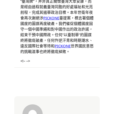
“臺灣牌”，并非真正關懷臺灣大眾安康，而
是經由過程就義臺灣同胞的好處福祉和光亮
前程，完成其遏華政治目標。本年世衛年夜
會再次謝絕涉
PICKONE
臺提案，標志著個體
國度的圖謀再度破產。我們催促個體國度固
守一個中國準繩和對中國作出的政治許諾，
結束干預中國際政。任何“以臺制華”的圖謀
終將徹底破產，任何忤逆汗青和時期潮水、
違反國際社會等待和
PICKONE
世界國民意愿
的挑戰滋事也終將徹底掉敗。
<!– –>