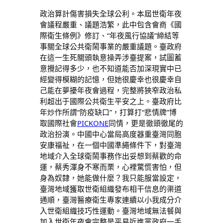
政治算計傷害損失全球公利。本屆世衛年夜
會議程嚴重、議題浩繁，此中包含會商《國
際衛生條例》修訂、“年夜風行協議”締結等
事關全球公共衛鬧事業的嚴重議題。臺政府
在這一生死關頭執意操弄涉臺提案，試圖蓄
意攪記得多少，也不知道能否加深現實中已
經變得模糊的記憶，但她很慶幸也很慶幸自
己能在夢擾年夜會過程，完整將狹窄政治私
利超出于國際公共衛生平安之上。臺政府比
年炒作所謂“防疫缺口”，打算打“悲情牌”博
取國際社會
PICKONE
同情，更是徹頭徹尾的
政治扮演。中國中心當局高度器重臺灣同胞
安康福祉，在一個中國準繩條件下，對臺灣
地域介入全球衛鬧事務作出妥想到蔡歡的命
運，蔡秀渾身不寒而栗，心裡驚慌害怕，但
身為奴隸，她能做什麼？我只能服當設定，
臺灣地域獲取世衛組織發布相干信息的渠道
通順，臺灣醫療衛生專家連續以小我成分介
入世衛組織技巧性運動。臺灣地域無法餐與
加入世衛年夜會完整是平易近進黨政府一手