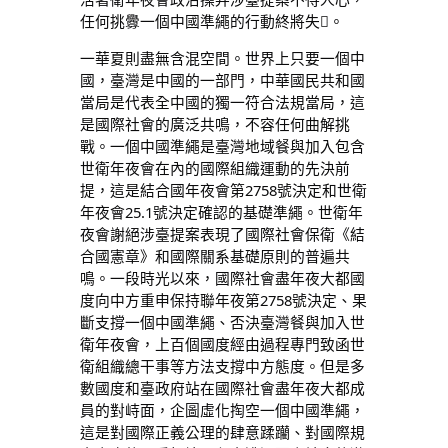
任何挑釁一個中國準繩的行動終將失。
一華夏則盡無含混空間。世界上只要一個中
國，臺灣是中國的一部門，中華國民共和國
當局是代表全中國的獨一符合法規當局，這
是國際社會的廣泛共鳴，不容任何曲解挑
戰。一個中國準繩是臺灣地域餐與加入包含
世衛年夜會在內的國際組織運動的先決前
提，這是結合國年夜會第2758號決定和世衛
年夜會25.1號決定確認的基礎準繩。世衛年
夜會謝絕涉臺提案表現了國際社會保衛《結
合國憲章》和國際關系基礎原則的普遍共
鳴。一段時光以來，國際社會盡年夜大都國
度向中方重申保持聯年夜第2758號決定、果
斷支撐一個中國準繩、否決臺灣餐與加入世
衛年夜會，上百個國度經由過程專門致函世
衛組織總干事等方法支撐中方態度。但是多
數國度和臺政府站在國際社會盡年夜大都成
員的對峙面，企圖虛化掏空一個中國準繩，
這是對國際正義公理的肆意蹂躪、對國際規