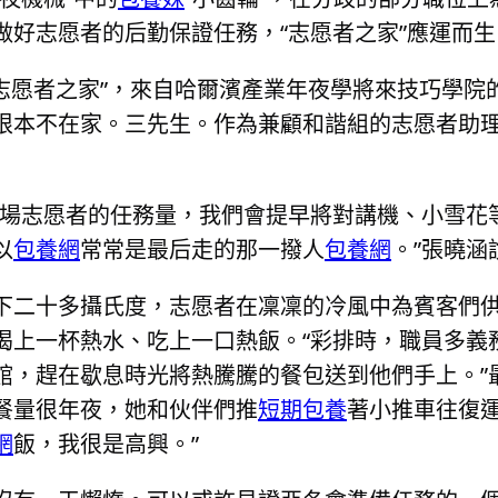
做好志愿者的后勤保證任務，“志愿者之家”應運而生
志愿者之家”，來自哈爾濱產業年夜學將來技巧學院
根本不在家。三先生。作為兼顧和諧組的志愿者助
內場志愿者的任務量，我們會提早將對講機、小雪花
以
包養網
常常是最后走的那一撥人
包養網
。”張曉涵
下二十多攝氏度，志愿者在凜凜的冷風中為賓客們供
喝上一杯熱水、吃上一口熱飯。“彩排時，職員多義
館，趕在歇息時光將熱騰騰的餐包送到他們手上。”
餐量很年夜，她和伙伴們推
短期包養
著小推車往復
網
飯，我很是高興。”