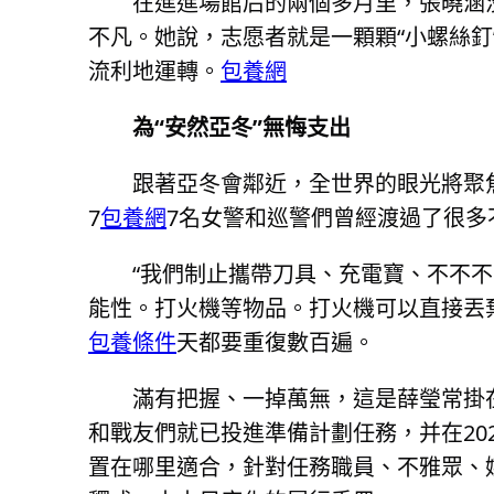
在進進場館后的兩個多月里，張曉涵
不凡。她說，志愿者就是一顆顆“小螺絲
流利地運轉。
包養網
為“安然亞冬”無悔支出
跟著亞冬會鄰近，全世界的眼光將聚
7
包養網
7名女警和巡警們曾經渡過了很多
“我們制止攜帶刀具、充電寶、不不
能性。打火機等物品。打火機可以直接丟
包養條件
天都要重復數百遍。
滿有把握、一掉萬無，這是薛瑩常掛
和戰友們就已投進準備計劃任務，并在20
置在哪里適合，針對任務職員、不雅眾、