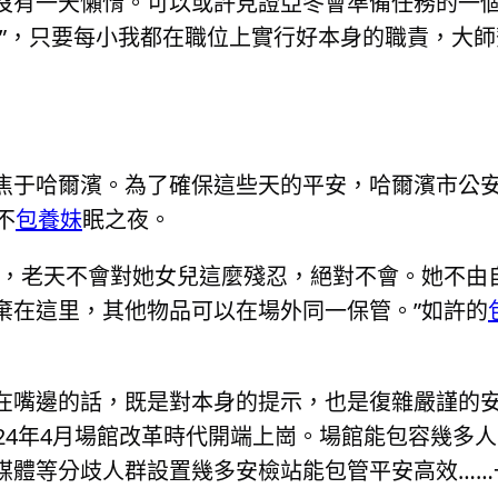
沒有一天懶惰。可以或許見證亞冬會準備任務的一
釘”，只要每小我都在職位上實行好本身的職責，大
焦于哈爾濱。為了確保這些天的平安，哈爾濱市公
不
包養妹
眠之夜。
不，老天不會對她女兒這麼殘忍，絕對不會。她不由
棄在這里，其他物品可以在場外同一保管。”如許的
在嘴邊的話，既是對本身的提示，也是復雜嚴謹的
24年4月場館改革時代開端上崗。場館能包容幾多
媒體等分歧人群設置幾多安檢站能包管平安高效……