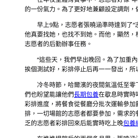
的一份氣力。為了更好地兼顧設定調劑，
早上9點，志愿者張曉涵準時達到了“
他真要找她，也找不到她。而他，顯然，
志愿者的后勤辦事任務。
“這些天，我們早出晚回。為了加重
挨個測試好，彩排停止后再一一發出，所
冷冬時節，哈爾濱的夜間氣溫低至零
們也盼望能讓他們
長期包養
在歇息時實時
彩排進度，將餐食從餐廳分批次運輸參加
排，一切場館的志愿者都要參加，需求的
乏的志愿者彩排回來后能實時吃上晚
包養