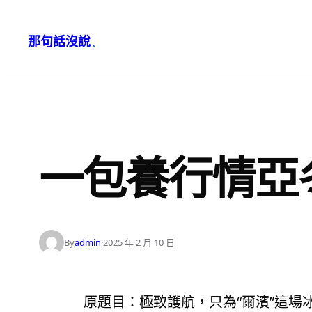
跳
至
那句話沒說
·
主
要
內
容
一包養行情亞
By
admin
·
2025 年 2 月 10 日
原題目：極致護航，只為“爾濱”這場