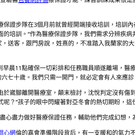
療保證步隊在3個月前就曾經開端接收培訓，培訓內
面的培訓。“作為醫療保證步隊，我們需求分辨疾病
家，送客，跟門房說，姓熹的，不准踏入我蘭家的大
到早晨11點確保一切彩排和任務職員順遂離場，醫
的六七十歲。我們只需一開門，就必定會有人來應診
由於崴腳離開醫療室，顛末檢討，沈悅判定沒有傷到
式呢？”孩子的眼中閃耀著對亞冬會的熱切期盼，這
將盡心盡力做好醫療保證任務，輔助他們完成幻想，
甜心網
倫的嘉會準備階段背后，有一支暖和的氣力