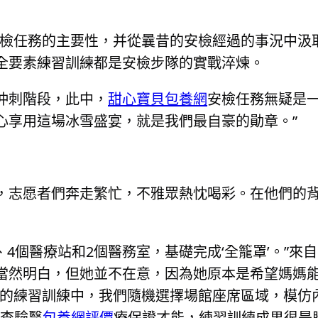
安檢任務的主要性，并從曩昔的安檢經過的事況中汲
全要素練習訓練都是安檢步隊的實戰淬煉。
沖刺階段，此中，
甜心寶貝包養網
安檢任務無疑是一
心享用這場冰雪盛宴，就是我們最自豪的勛章。”
，志愿者們奔走繁忙，不雅眾熱忱喝彩。在他們的背
、4個醫療站和2個醫務室，基礎完成‘全籠罩’。”
當然明白，但她並不在意，因為她原本是希望媽媽
天的練習訓練中，我們隨機選擇場館座席區域，模仿
，查驗醫
包養網評價
療保證才能，練習訓練成果很是