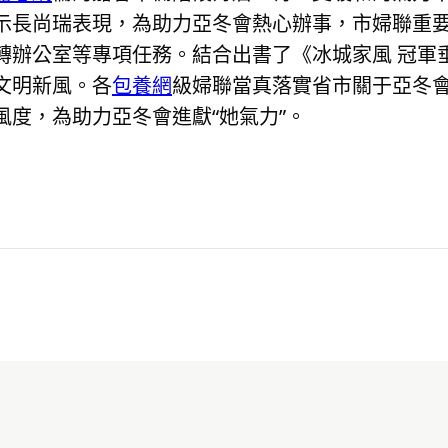
示長尚瑞表現，為助力亞冬會熱心辦事，市婦聯重要
轉辦公室等專項任務。結合出書了《冰城家風 冠軍
文明新風。各
包養網
級婦聯當真落實省市關于亞冬
度，為助力亞冬會進獻“她氣力”。