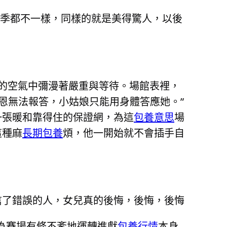
四季都不一樣，同樣的就是美得驚人，以後
濱的空氣中彌漫著嚴重與等待。場館表裡，
恩無法報答，小姑娘只能用身體答應她。”
一張暖和靠得住的保證網，為這
包養意思
場
這種麻
長期包養
煩，他一開始就不會插手自
信了錯誤的人，女兒真的後悔，後悔，後悔
上為賽場有條不紊地運轉進獻
包養行情
本身