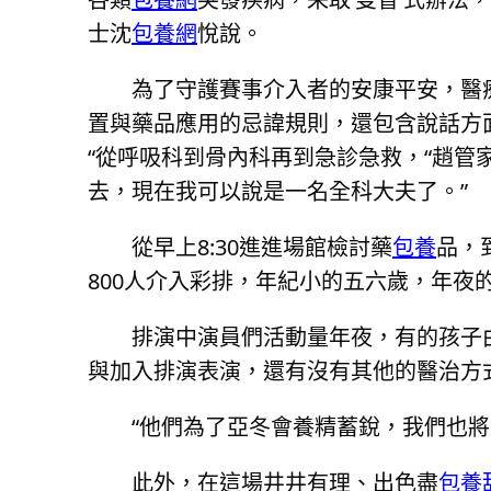
士沈
包養網
悅說。
為了守護賽事介入者的安康平安，醫
置與藥品應用的忌諱規則，還包含說話方
“從呼吸科到骨內科再到急診急救，“趙管
去，現在我可以說是一名全科大夫了。”
從早上8:30進進場館檢討藥
包養
品，
800人介入彩排，年紀小的五六歲，年夜
排演中演員們活動量年夜，有的孩子
與加入排演表演，還有沒有其他的醫治方
“他們為了亞冬會養精蓄銳，我們也
此外，在這場井井有理、出色盡
包養