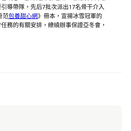
引導帶隊，先后7批次派出17名骨干介入
垂范
包養甜心網
》冊本，宣揚冰雪冠軍的
會任務的有關安排，繚繞辦事保證亞冬會，