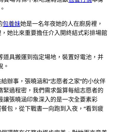
。
的
包養妹
她是一名年夜她的人在廚房裡，
理，她比來重要擔任介入開終結式彩排場館
等道具搬運到指定場地，裝置好電池，并
說。
給辦事，張曉涵和“志愿者之家”的小伙伴
務緊過程密，我們需求盤算每組志愿者的
最讓張曉涵印象深入的是一次全要素彩
運餐包，從下戰書一向跑到入夜，“看到疲