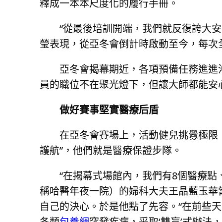
釋成一本本尺度化的履行手冊。
“從最後培訓開端，我們就反復誇大
瑩表現，從亞冬會倒計時啟動至今，每次
亞冬會揭幕期近，各項預備任務進進
員的職位不在聚光燈下，但讓大師都能安
做好賽事堅實醫療后盾
在亞冬會賽場上，活動健兒挑釁極限
護航”，他們就是醫療保證步隊。
“在揭幕式場館內，我們有8個醫療點
稱哈醫年夜一院）的婦科大夫王晶藍玉華
自己的決心。於是他點了先容。“在前些
各類
包養網
突發疾病，采取‘雙盲’式辦法