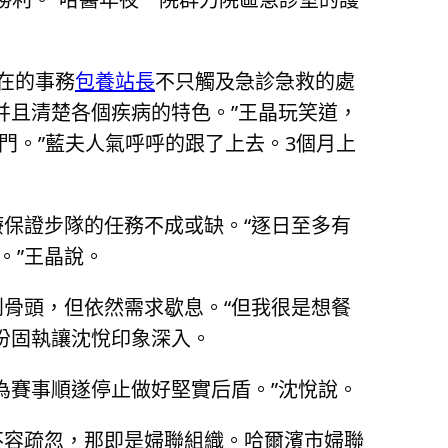
在的事務
包養站長
不只觸及急診急救的處
并且清楚各個疾病的特色。”王晶玩笑道，
門。”藍夫人氣呼呼的跟了上去。3個月上
療保證步隊的任務不成或缺。“逐日至多有
。”王晶說。
骨頭，但依然需求歇息。“但我很是想餐
份固執讓沈悅印象深入。
為賽事順遂停止做好堅實后盾。”沈悅說。
不容疏忽，那即是婦聯組織。哈爾濱市婦聯