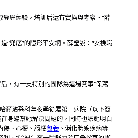
取經歷經驗，培訓后還有實操與考察。”薛
道“兜底”的隱形平安網。薛瑩說：“安檢職
后，有一支特別的團隊為這場賽事“保駕
來自哈爾濱醫科年夜學從屬第一病院（以下簡
能在身邊幫她解決問題的，同時也讓她明白
內傷、心梗、腦梗
包養
、消化體系疾病等
勝利。”哈醫年夜一院群力院區急診室的護