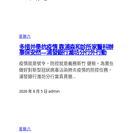
星期六
多措并舉抗疫情 靠浦森和診所家醫科辦
事保安然—浦發銀行濰坊分行外行動
疫情就是號令，防控就是義務新竹 健檢。為實在
做好對新型冠狀病毒沾染肺炎疫情的防控任務，
浦發銀行濰坊分行當真貫徹…
2026 年 8 月 5 日
·
admin
星期六