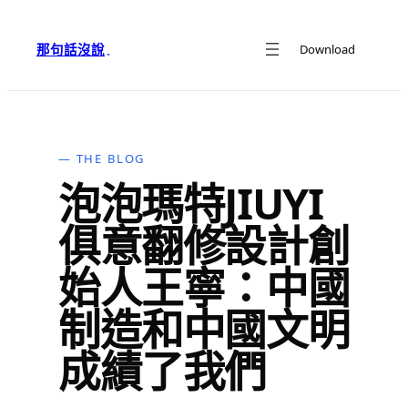
跳
至
那句話沒說
Download
·
主
要
內
容
— THE BLOG
泡泡瑪特JIUYI
俱意翻修設計創
始人王寧：中國
制造和中國文明
成績了我們