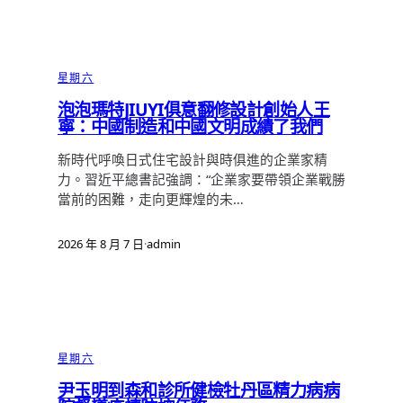
星期六
泡泡瑪特JIUYI俱意翻修設計創始人王
寧：中國制造和中國文明成績了我們
新時代呼喚日式住宅設計與時俱進的企業家精
力。習近平總書記強調：“企業家要帶領企業戰勝
當前的困難，走向更輝煌的未…
2026 年 8 月 7 日
·
admin
星期六
尹玉明到森和診所健檢牡丹區精力病病