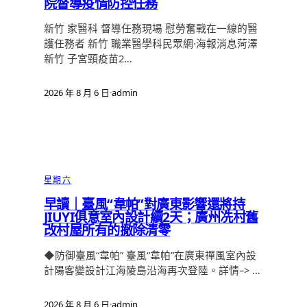
院督導疫情防控任務
新竹 家醫科 督導任務現場 慰勞奮戰在一線的醫
護任務者 新竹 職業醫學科民眾網·海報消息菏澤
新竹 子宮頸疫苗2…
2026 年 8 月 6 日
·
admin
星期六
早讀｜臺風“韋帕”對廣東影響還將持
JIUYI俱意室內設計續2天；廣州冼村舊
改村屋所有的撤除清零
◆防御臺風“韋帕” 臺風“韋帕”在廣東禪風室內設
計陽客變設計江海陵島沿海再次登陸。詳情–> …
2026 年 8 月 6 日
·
admin