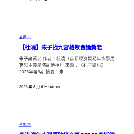
星期六
【杜曉】朱子找九宮格聚會論黃老
朱子論黃老 作者：杜曉（首都經濟貿易年夜學馬
克思主義學院副傳授） 來源：《孔子研討》
2025年第3期 摘要：朱…
2026 年 8 月 6 日
·
admin
星期六