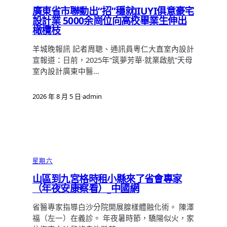
廣東省市聯動出“招”穩就JIUYI俱意豪宅
設計業 5000余崗位向高校畢業生伸出
橄欖枝
羊城晚報訊 記者周聰、通訊員粵仁大直室內設計
宣報道：日前，2025年“筑夢芳華·就業啟航”天母
室內設計廣東中醫…
2026 年 8 月 5 日
·
admin
星期六
山區到九宮格時租小縣來了省會專家
（年夜安康察看）_中國網
省醫專家指導白沙分院開展腺樣體融化術。 陳澤
福（左一）在義診。 年夜暑時節，驕陽似火，家