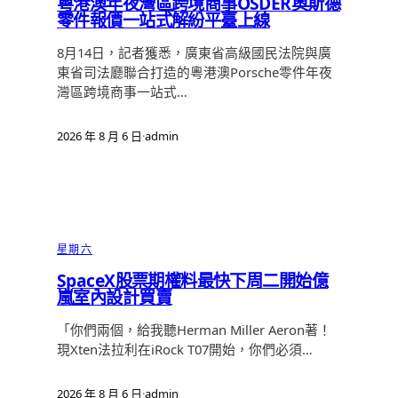
粵港澳年夜灣區跨境商事OSDER奧斯德
零件報價一站式解紛平臺上線
8月14日，記者獲悉，廣東省高級國民法院與廣
東省司法廳聯合打造的粵港澳Porsche零件年夜
灣區跨境商事一站式…
2026 年 8 月 6 日
·
admin
星期六
SpaceX股票期權料最快下周二開始億
嵐室內設計買賣
「你們兩個，給我聽Herman Miller Aeron著！
現Xten法拉利在iRock T07開始，你們必須…
2026 年 8 月 6 日
·
admin