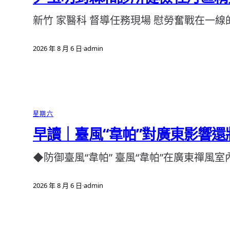
新竹 家醫科 督導任務現場 慰勞奮戰在一線
2026 年 8 月 6 日
·
admin
星期六
早讀｜臺風“韋帕”對廣東影響還
◆防御臺風“韋帕” 臺風“韋帕”在廣東禪風
2026 年 8 月 6 日
·
admin