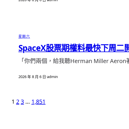
星期六
SpaceX股票期權料最快下周
「你們兩個，給我聽Herman Miller Aer
2026 年 8 月 6 日
·
admin
1
2
3
…
1,851