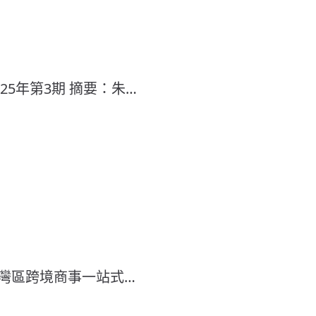
5年第3期 摘要：朱…
夜灣區跨境商事一站式…