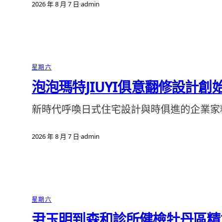
2026 年 8 月 7 日
·
admin
星期六
泡泡瑪特JIUYI俱意翻修設計
新時代呼喚日式住宅設計與時俱進的企業家
2026 年 8 月 7 日
·
admin
星期六
尹玉明到森和診所健檢牡丹區精