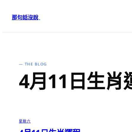
跳
至
那句話沒說
·
主
要
內
容
— THE BLOG
4月11日生肖
星期六