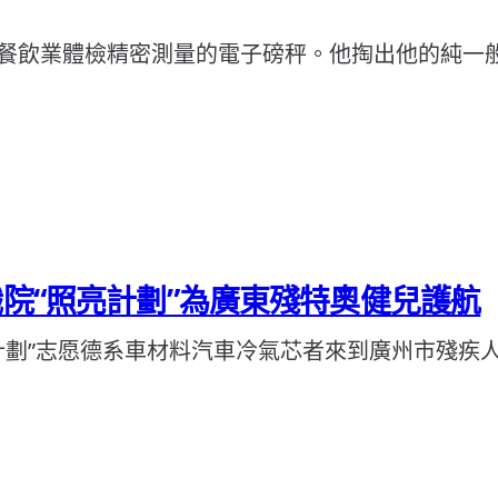
餐飲業體檢精密測量的電子磅秤。他掏出他的純一
職院“照亮計劃”為廣東殘特奧健兒護航
計劃”志愿德系車材料汽車冷氣芯者來到廣州市殘疾