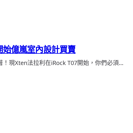
二開始億嵐室內設計買賣
on著！現Xten法拉利在iRock T07開始，你們必須…