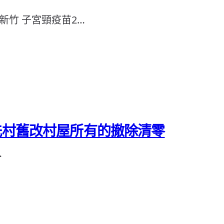
新竹 子宮頸疫苗2…
州冼村舊改村屋所有的撤除清零
…