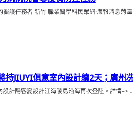
的醫護任務者 新竹 職業醫學科民眾網·海報消息菏澤
將持JIUYI俱意室內設計續2天；廣
室內設計陽客變設計江海陵島沿海再次登陸。詳情–> 