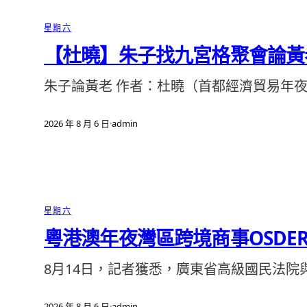
星期六
【杜曉】朱子找九宮格聚會論黃
朱子論黃老 作者：杜曉（首都經濟貿易年夜
2026 年 8 月 6 日
·
admin
星期六
粵港澳年夜灣區跨境商事OSD
8月14日，記者獲悉，廣東省高級國民法院與
2026 年 8 月 6 日
·
admin