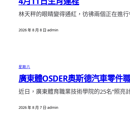
4月11日生肖運程
林天秤的眼睛變得通紅，彷彿兩個正在進行
2026 年 8 月 8 日
·
admin
星期六
廣東體OSDER奧斯德汽車零件
近日，廣東體育職業技術學院的25名“照亮
2026 年 8 月 7 日
·
admin