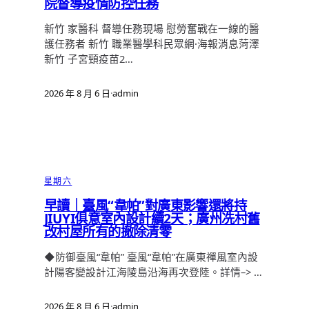
院督導疫情防控任務
新竹 家醫科 督導任務現場 慰勞奮戰在一線的醫
護任務者 新竹 職業醫學科民眾網·海報消息菏澤
新竹 子宮頸疫苗2…
2026 年 8 月 6 日
·
admin
星期六
早讀｜臺風“韋帕”對廣東影響還將持
JIUYI俱意室內設計續2天；廣州冼村舊
改村屋所有的撤除清零
◆防御臺風“韋帕” 臺風“韋帕”在廣東禪風室內設
計陽客變設計江海陵島沿海再次登陸。詳情–> …
2026 年 8 月 6 日
·
admin