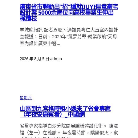
廣東省市聯動出“招”穩就JIUYI俱意豪宅
設計業 5000余崗位向高校畢業生伸出
橄欖枝
羊城晚報訊 記者周聰、通訊員粵仁大直室內設計
宣報道：日前，2025年“筑夢芳華·就業啟航”天母
室內設計廣東中醫…
2026 年 8 月 5 日
·
admin
星期六
山區到九宮格時租小縣來了省會專家
（年夜安康察看）_中國網
省醫專家指導白沙分院開展腺樣體融化術。 陳澤
福（左一）在義診。 年夜暑時節，驕陽似火，家