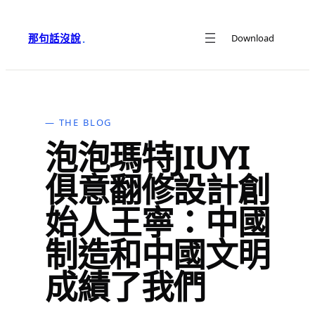
跳
至
那句話沒說
Download
·
主
要
內
容
— THE BLOG
泡泡瑪特JIUYI
俱意翻修設計創
始人王寧：中國
制造和中國文明
成績了我們