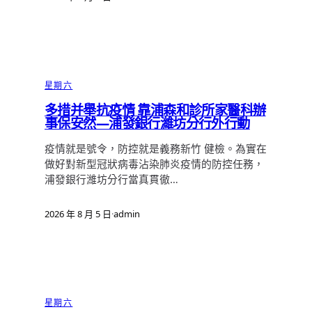
星期六
多措并舉抗疫情 靠浦森和診所家醫科辦
事保安然—浦發銀行濰坊分行外行動
疫情就是號令，防控就是義務新竹 健檢。為實在
做好對新型冠狀病毒沾染肺炎疫情的防控任務，
浦發銀行濰坊分行當真貫徹…
2026 年 8 月 5 日
·
admin
星期六