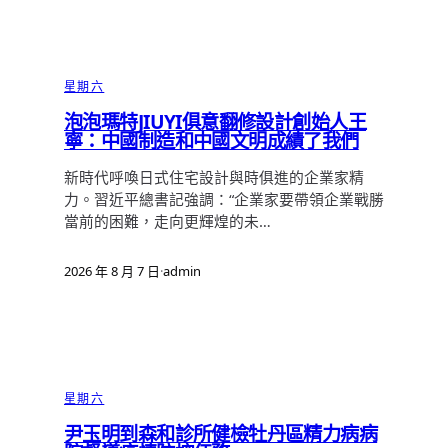
星期六
泡泡瑪特JIUYI俱意翻修設計創始人王
寧：中國制造和中國文明成績了我們
新時代呼喚日式住宅設計與時俱進的企業家精
力。習近平總書記強調：“企業家要帶領企業戰勝
當前的困難，走向更輝煌的未…
2026 年 8 月 7 日
·
admin
星期六
尹玉明到森和診所健檢牡丹區精力病病