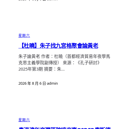
星期六
【杜曉】朱子找九宮格聚會論黃老
朱子論黃老 作者：杜曉（首都經濟貿易年夜學馬
克思主義學院副傳授） 來源：《孔子研討》
2025年第3期 摘要：朱…
2026 年 8 月 6 日
·
admin
星期六