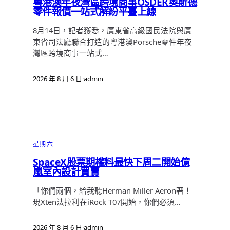
粵港澳年夜灣區跨境商事OSDER奧斯德
零件報價一站式解紛平臺上線
8月14日，記者獲悉，廣東省高級國民法院與廣
東省司法廳聯合打造的粵港澳Porsche零件年夜
灣區跨境商事一站式…
2026 年 8 月 6 日
·
admin
星期六
SpaceX股票期權料最快下周二開始億
嵐室內設計買賣
「你們兩個，給我聽Herman Miller Aeron著！
現Xten法拉利在iRock T07開始，你們必須…
2026 年 8 月 6 日
·
admin