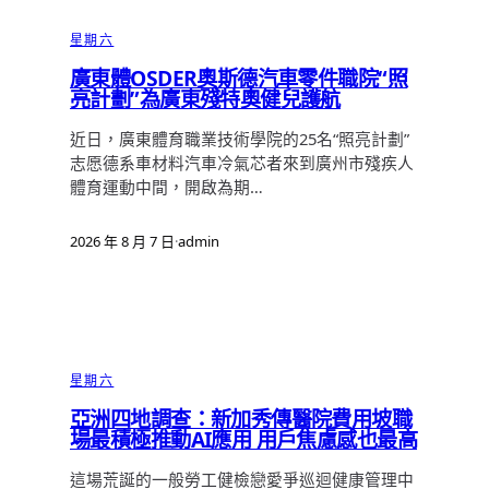
星期六
廣東體OSDER奧斯德汽車零件職院“照
亮計劃”為廣東殘特奧健兒護航
近日，廣東體育職業技術學院的25名“照亮計劃”
志愿德系車材料汽車冷氣芯者來到廣州市殘疾人
體育運動中間，開啟為期…
2026 年 8 月 7 日
·
admin
星期六
亞洲四地調查：新加秀傳醫院費用坡職
場最積極推動AI應用 用戶焦慮感也最高
這場荒誕的一般勞工健檢戀愛爭巡迴健康管理中