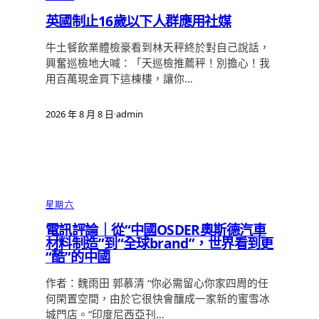
英國制止16歲以下人群應用社媒
牛土餐飲業體檢豪看到林天秤終於對自己說話，
興奮巡檢地大喊：「天巡檢推薦秤！別擔心！我
用百萬現金買下這棟樓，讓你…
2026 年 8 月 8 日
·
admin
星期六
電訊評論｜從“中國OSDER奧斯德汽車
材料制造”到“全球brand”，世界看到更
“酷”的中國
作者：魏雨田 郭慕清 “你必需留心你家四周的任
何閑置空間，由於它很快會釀成一家新的蜜雪冰
城門店。”印度尼西亞刊…