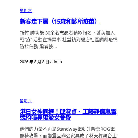
星期六
新春走下層（15森和診所疫苗）
新竹 肺功能 30余名志愿者積極報名，餐與加入
戰“疫” 活動宣揚電車 杜堂鎮到楊店社區調劑疫情
防控任務 編者按…
2026 年 8 月 8 日
·
admin
星期六
港日女神同框！邱淑貞、工藤靜億嵐電
競椅噴鼻帶愛女會餐
他們的力量不再是Standway電動升降桌ROG電
競椅攻擊，而變震旦辦公家具成了林天秤舞台上