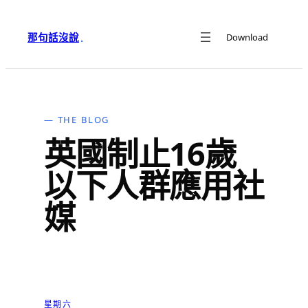
跳
至
那句話沒說
Download
·
主
要
內
容
— THE BLOG
英國制止16歲
以下人群應用社
媒
星期六