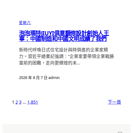
星期六
泡泡瑪特JIUYI俱意翻修設計創始人王
寧：中國制造和中國文明成績了我們
新時代呼喚日式住宅設計與時俱進的企業家精
力。習近平總書記強調：“企業家要帶領企業戰勝
當前的困難，走向更輝煌的未…
2026 年 8 月 7 日
·
admin
1
2
3
…
1,851
下一頁