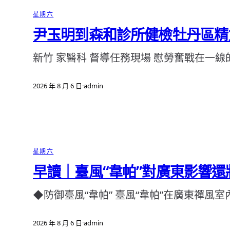
星期六
尹玉明到森和診所健檢牡丹區精
新竹 家醫科 督導任務現場 慰勞奮戰在一線
2026 年 8 月 6 日
·
admin
星期六
早讀｜臺風“韋帕”對廣東影響還
◆防御臺風“韋帕” 臺風“韋帕”在廣東禪風
2026 年 8 月 6 日
·
admin