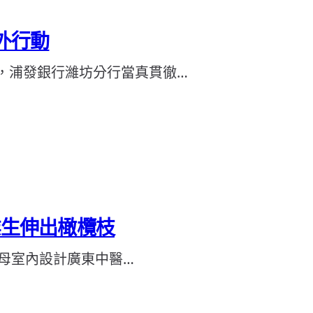
外行動
，浦發銀行濰坊分行當真貫徹…
畢業生伸出橄欖枝
天母室內設計廣東中醫…