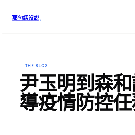
跳
至
那句話沒說
·
主
要
內
容
— THE BLOG
尹玉明到森和
導疫情防控任