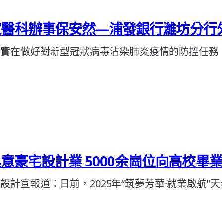
家醫科辦事保安然—浦發銀行濰坊分行
為實在做好對新型冠狀病毒沾染肺炎疫情的防控任務
I俱意豪宅設計業 5000余崗位向高校
計宣報道：日前，2025年“筑夢芳華·就業啟航”