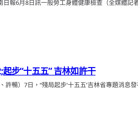
南日報6月8日訊一般勞工身體健康檢查（全媒體記者
;起步“十五五” 吉林如許干
、許暢）7日，“殘局起步‘十五五’吉林省專題消息發