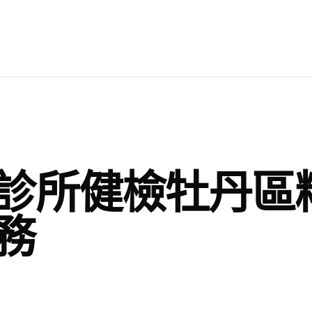
診所健檢牡丹區
務