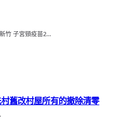
新竹 子宮頸疫苗2…
州冼村舊改村屋所有的撤除清零
…