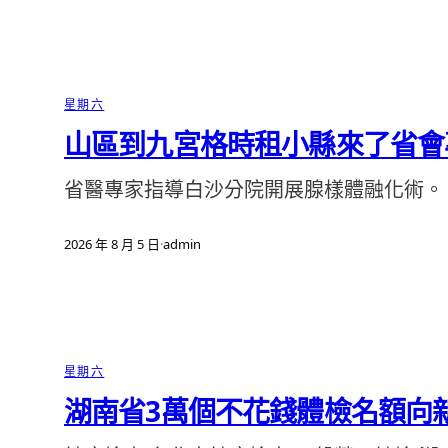
星期六
山區到九宮格時租小縣來了省會
省醫專家指導白沙分院開展腺樣體融化術。
2026 年 8 月 5 日
·
admin
星期六
湖南省3萬個不花錢體檢名額向