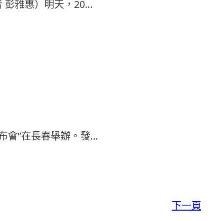
 彭雅惠）明天，20…
布會”在長春舉辦。發…
下一頁