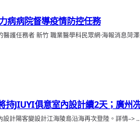
力病病院督導疫情防控任務
的醫護任務者 新竹 職業醫學科民眾網·海報消息菏澤
將持JIUYI俱意室內設計續2天；廣
室內設計陽客變設計江海陵島沿海再次登陸。詳情–> 