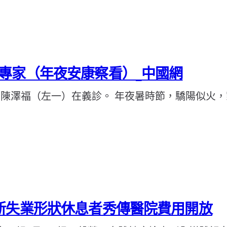
專家（年夜安康察看）_中國網
 陳澤福（左一）在義診。 年夜暑時節，驕陽似火
新失業形狀休息者秀傳醫院費用開放