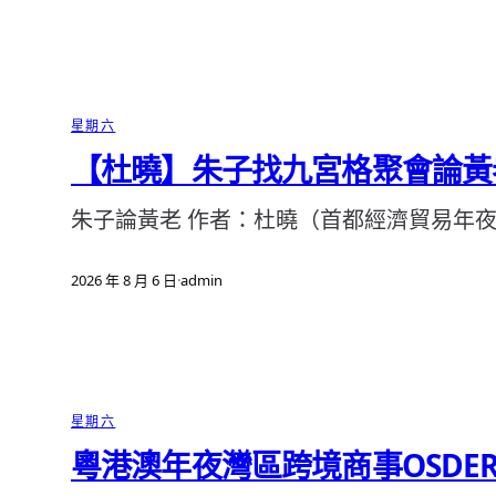
星期六
【杜曉】朱子找九宮格聚會論黃
朱子論黃老 作者：杜曉（首都經濟貿易年夜
2026 年 8 月 6 日
·
admin
星期六
粵港澳年夜灣區跨境商事OSD