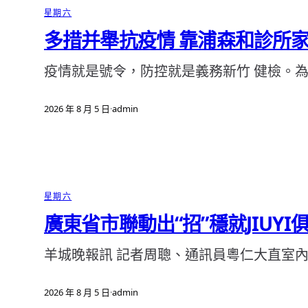
星期六
多措并舉抗疫情 靠浦森和診所
疫情就是號令，防控就是義務新竹 健檢。
2026 年 8 月 5 日
·
admin
星期六
廣東省市聯動出“招”穩就JIUY
羊城晚報訊 記者周聰、通訊員粵仁大直室內設
2026 年 8 月 5 日
·
admin