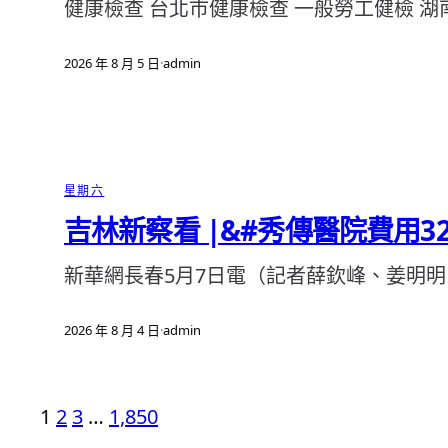
健康檢查 台北巿健康檢查 一般勞工健檢 湖
2026 年 8 月 5 日
·
admin
星期六
吉林新察看 |&#秀傳醫院費用32
新華網長春5月7日電（記者薛欽峰、姜明明
2026 年 8 月 4 日
·
admin
1
2
3
…
1,850