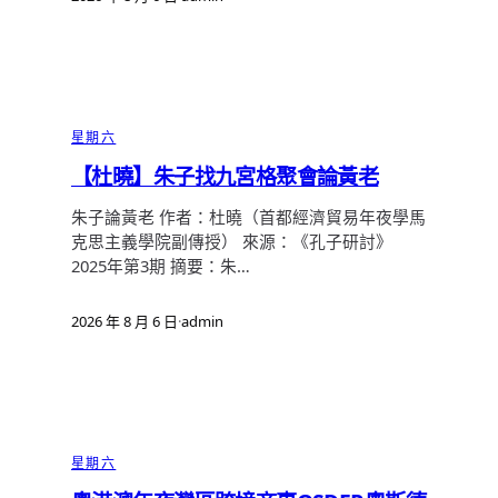
星期六
【杜曉】朱子找九宮格聚會論黃老
朱子論黃老 作者：杜曉（首都經濟貿易年夜學馬
克思主義學院副傳授） 來源：《孔子研討》
2025年第3期 摘要：朱…
2026 年 8 月 6 日
·
admin
星期六