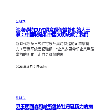
星期六
泡泡瑪特JIUYI俱意翻修設計創始人王
寧：中國制造和中國文明成績了我們
新時代呼喚日式住宅設計與時俱進的企業家精
力。習近平總書記強調：“企業家要帶領企業戰勝
當前的困難，走向更輝煌的未…
2026 年 8 月 7 日
·
admin
星期六
尹玉明到森和診所健檢牡丹區精力病病