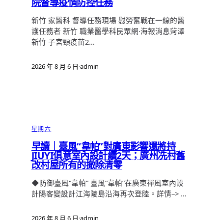
院督導疫情防控任務
新竹 家醫科 督導任務現場 慰勞奮戰在一線的醫
護任務者 新竹 職業醫學科民眾網·海報消息菏澤
新竹 子宮頸疫苗2…
2026 年 8 月 6 日
·
admin
星期六
早讀｜臺風“韋帕”對廣東影響還將持
JIUYI俱意室內設計續2天；廣州冼村舊
改村屋所有的撤除清零
◆防御臺風“韋帕” 臺風“韋帕”在廣東禪風室內設
計陽客變設計江海陵島沿海再次登陸。詳情–> …
2026 年 8 月 6 日
·
admin