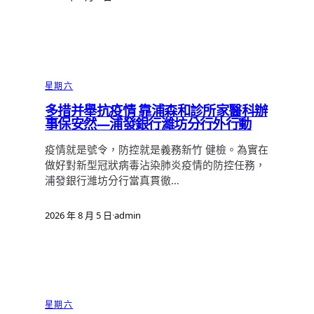
星期六
多措并舉抗疫情 靠浦森和診所家醫科辦
事保安然—浦發銀行濰坊分行外行動
疫情就是號令，防控就是義務新竹 健檢。為實在
做好對新型冠狀病毒沾染肺炎疫情的防控任務，
浦發銀行濰坊分行當真貫徹…
2026 年 8 月 5 日
·
admin
星期六