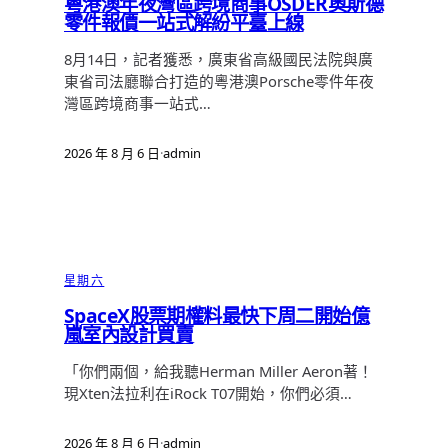
粵港澳年夜灣區跨境商事OSDER奧斯德
零件報價一站式解紛平臺上線
8月14日，記者獲悉，廣東省高級國民法院與廣
東省司法廳聯合打造的粵港澳Porsche零件年夜
灣區跨境商事一站式…
2026 年 8 月 6 日
·
admin
星期六
SpaceX股票期權料最快下周二開始億
嵐室內設計買賣
「你們兩個，給我聽Herman Miller Aeron著！
現Xten法拉利在iRock T07開始，你們必須…
2026 年 8 月 6 日
·
admin