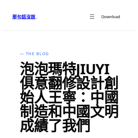
跳
至
那句話沒說
Download
·
主
要
內
容
— THE BLOG
泡泡瑪特JIUYI
俱意翻修設計創
始人王寧：中國
制造和中國文明
成績了我們