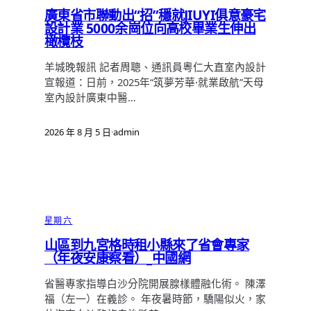
廣東省市聯動出“招”穩就JIUYI俱意豪宅
設計業 5000余崗位向高校畢業生伸出
橄欖枝
羊城晚報訊 記者周聰、通訊員粵仁大直室內設計
宣報道：日前，2025年“筑夢芳華·就業啟航”天母
室內設計廣東中醫…
2026 年 8 月 5 日
·
admin
星期六
山區到九宮格時租小縣來了省會專家
（年夜安康察看）_中國網
省醫專家指導白沙分院開展腺樣體融化術。 陳澤
福（左一）在義診。 年夜暑時節，驕陽似火，家