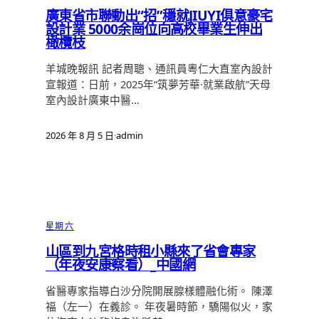
廣東省市聯動出“招”穩就JIUYI俱意豪宅
設計業 5000余崗位向高校畢業生伸出
橄欖枝
羊城晚報訊 記者周聰、通訊員粵仁大直室內設計
宣報道：日前，2025年“筑夢芳華·就業啟航”天母
室內設計廣東中醫…
2026 年 8 月 5 日
·
admin
星期六
山區到九宮格時租小縣來了省會專家
（年夜安康察看）_中國網
省醫專家指導白沙分院開展腺樣體融化術。 陳澤
福（左一）在義診。 年夜暑時節，驕陽似火，家