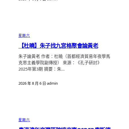
星期六
【杜曉】朱子找九宮格聚會論黃老
朱子論黃老 作者：杜曉（首都經濟貿易年夜學馬
克思主義學院副傳授） 來源：《孔子研討》
2025年第3期 摘要：朱…
2026 年 8 月 6 日
·
admin
星期六