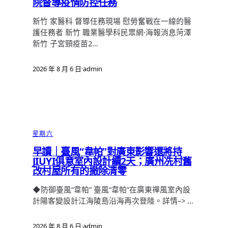
院督導疫情防控任務
新竹 家醫科 督導任務現場 慰勞奮戰在一線的醫
護任務者 新竹 職業醫學科民眾網·海報消息菏澤
新竹 子宮頸疫苗2…
2026 年 8 月 6 日
·
admin
星期六
早讀｜臺風“韋帕”對廣東影響還將持
JIUYI俱意室內設計續2天；廣州冼村舊
改村屋所有的撤除清零
◆防御臺風“韋帕” 臺風“韋帕”在廣東禪風室內設
計陽客變設計江海陵島沿海再次登陸。詳情–> …
2026 年 8 月 6 日
·
admin