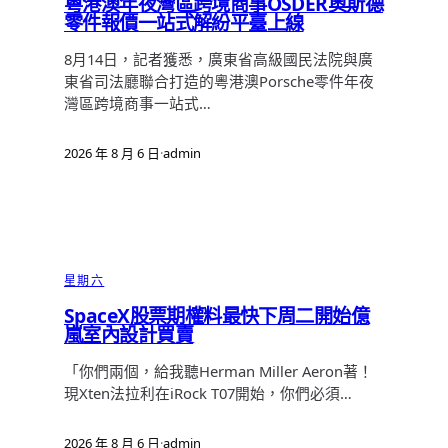
粵港澳年夜灣區跨境商事OSDER奧斯德
零件報價一站式解紛平臺上線
8月14日，記者獲悉，廣東省高級國民法院與廣
東省司法廳聯合打造的粵港澳Porsche零件年夜
灣區跨境商事一站式…
2026 年 8 月 6 日
·
admin
星期六
SpaceX股票期權料最快下周二開始億
嵐室內設計買賣
「你們兩個，給我聽Herman Miller Aeron著！
現Xten法拉利在iRock T07開始，你們必須…
2026 年 8 月 6 日
·
admin