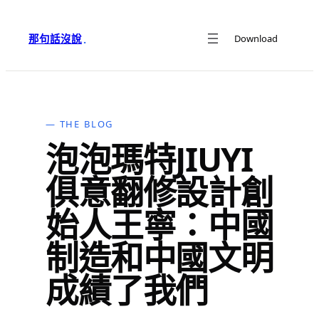
跳
至
那句話沒說
Download
·
主
要
內
容
— THE BLOG
泡泡瑪特JIUYI
俱意翻修設計創
始人王寧：中國
制造和中國文明
成績了我們