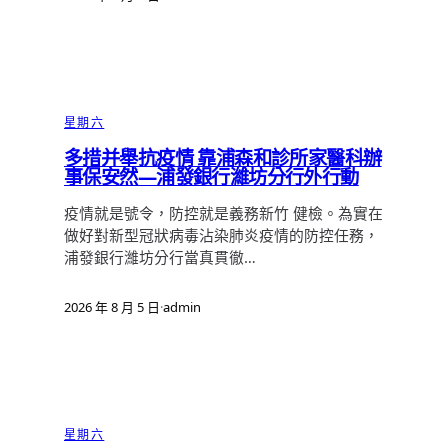
星期六
多措并舉抗疫情 靠浦森和診所家醫科辦
事保安然—浦發銀行濰坊分行外行動
疫情就是號令，防控就是義務新竹 健檢。為實在
做好對新型冠狀病毒沾染肺炎疫情的防控任務，
浦發銀行濰坊分行當真貫徹…
2026 年 8 月 5 日
·
admin
星期六