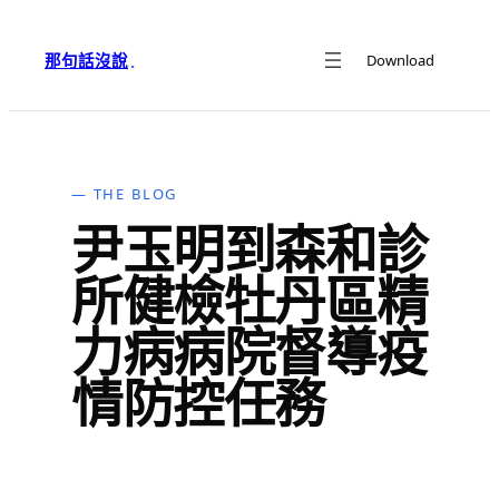
跳
至
那句話沒說
Download
·
主
要
內
容
— THE BLOG
尹玉明到森和診
所健檢牡丹區精
力病病院督導疫
情防控任務