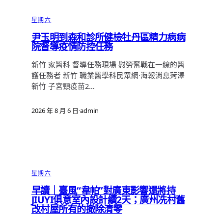
星期六
尹玉明到森和診所健檢牡丹區精力病病
院督導疫情防控任務
新竹 家醫科 督導任務現場 慰勞奮戰在一線的醫
護任務者 新竹 職業醫學科民眾網·海報消息菏澤
新竹 子宮頸疫苗2…
2026 年 8 月 6 日
·
admin
星期六
早讀｜臺風“韋帕”對廣東影響還將持
JIUYI俱意室內設計續2天；廣州冼村舊
改村屋所有的撤除清零