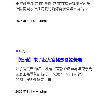
◆防御臺風“韋帕” 臺風“韋帕”在廣東禪風室內設
計陽客變設計江海陵島沿海再次登陸。詳情–> …
2026 年 8 月 6 日
·
admin
星期六
【杜曉】朱子找九宮格聚會論黃老
朱子論黃老 作者：杜曉（首都經濟貿易年夜學馬
克思主義學院副傳授） 來源：《孔子研討》
2025年第3期 摘要：朱…
2026 年 8 月 6 日
·
admin