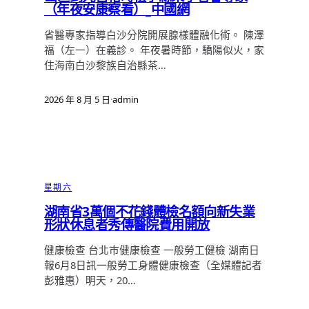
（年夜安康察看）_中國網
省醫專家指導白沙分院開展腺樣體融化術。 陳澤
福（左一）在義診。 年夜暑時節，驕陽似火，家
住海南白沙黎族自治縣茶…
2026 年 8 月 5 日
·
admin
星期六
湖南省3萬個不花錢體檢名額向新失業
形狀休息者秀傳醫院費用開放
健康檢查 台北巿健康檢查 一般勞工健檢 湖南日
報6月8日訊一般勞工身體健康檢查（全媒體記者
彭雅惠）明天，20…