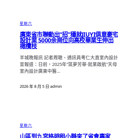
星期六
廣東省市聯動出“招”穩就JIUYI俱意豪宅
設計業 5000余崗位向高校畢業生伸出
橄欖枝
羊城晚報訊 記者周聰、通訊員粵仁大直室內設計
宣報道：日前，2025年“筑夢芳華·就業啟航”天母
室內設計廣東中醫…
2026 年 8 月 5 日
·
admin
星期六
山區到九宮格時租小縣來了省會專家