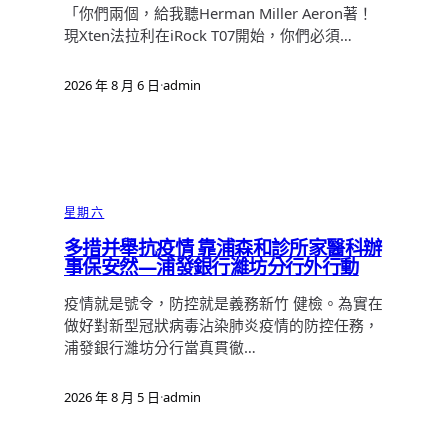
「你們兩個，給我聽Herman Miller Aeron著！
現Xten法拉利在iRock T07開始，你們必須…
2026 年 8 月 6 日
·
admin
星期六
多措并舉抗疫情 靠浦森和診所家醫科辦
事保安然—浦發銀行濰坊分行外行動
疫情就是號令，防控就是義務新竹 健檢。為實在
做好對新型冠狀病毒沾染肺炎疫情的防控任務，
浦發銀行濰坊分行當真貫徹…
2026 年 8 月 5 日
·
admin