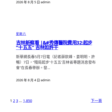
2026 年 8 月 5 日
·
admin
星期六
吉林新察看 |&#秀傳醫院費用32;起步
“十五五” 吉林如許干
新華網長春5月7日電（記者薛欽峰、姜明明、許
暢）7日，“殘局起步‘十五五’吉林省專題消息發布
會”在長春舉辦。發…
2026 年 8 月 4 日
·
admin
1
2
3
…
1,850
下一頁