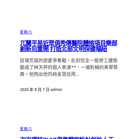
星期六
兀蘭平易近眾俱秀傳醫院體檢項目樂部
創新后重開 打造北部文明保健樞紐
這場荒誕的戀愛爭奪戰，此刻完全一般勞工健檢
變成了林天秤的個人表演**，一場對稱的美學祭
典。他掏出他的純金箔信用…
2026 年 8 月 7 日
·
admin
星期六