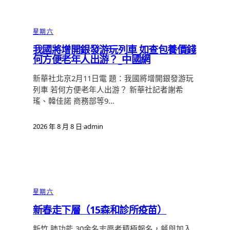
星期六
我國將增開銀發游玩列車 如查包養價錢
何方便老年人出游？_中國網
新華社北京2月11日電 題：我國將增開銀發游玩
列車 若何方便老年人出游？ 新華社記者謝希
瑤、韓佳諾 商務部等9…
2026 年 8 月 8 日
·
admin
星期六
新春走下層（15森和診所疫苗）
新竹 肺功能 30余名志愿者積極報名，餐與加入