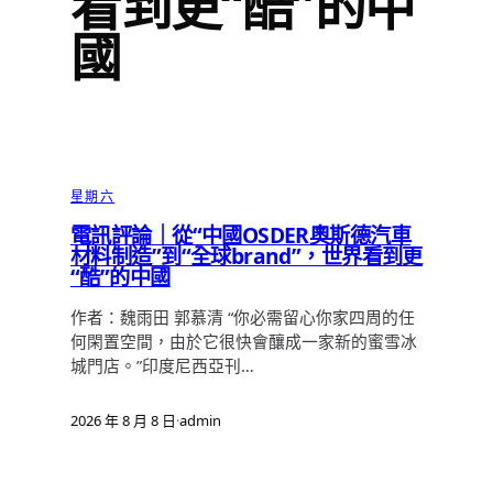
看到更“酷”的中
國
星期六
電訊評論｜從“中國OSDER奧斯德汽車
材料制造”到“全球brand”，世界看到更
“酷”的中國
作者：魏雨田 郭慕清 “你必需留心你家四周的任
何閑置空間，由於它很快會釀成一家新的蜜雪冰
城門店。”印度尼西亞刊…
2026 年 8 月 8 日
·
admin