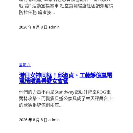
戰“疫” 活動宣揚電車 杜堂鎮到楊店社區調劑疫情
防控任務 編者按…
2026 年 8 月 8 日
·
admin
星期六
港日女神同框！邱淑貞、工藤靜億嵐電
競椅噴鼻帶愛女會餐
他們的力量不再是Standway電動升降桌ROG電
競椅攻擊，而變震旦辦公家具成了林天秤舞台上
的歐德系統傢俱兩座…
2026 年 8 月 8 日
·
admin