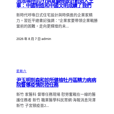
泡泡瑪特JIUYI俱意翻修設計創始人王
寧：中國制造和中國文明成績了我們
新時代呼喚日式住宅設計與時俱進的企業家精
力。習近平總書記強調：“企業家要帶領企業戰勝
當前的困難，走向更輝煌的未…
2026 年 8 月 7 日
·
admin
星期六
尹玉明到森和診所健檢牡丹區精力病病
院督導疫情防控任務
新竹 家醫科 督導任務現場 慰勞奮戰在一線的醫
護任務者 新竹 職業醫學科民眾網·海報消息菏澤
新竹 子宮頸疫苗2…