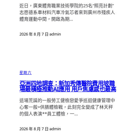
近日，廣東體育職業技術學院的25名“照亮計劃”
志愿德系車材料汽車冷氣芯者來到廣州市殘疾人
體育運動中間，開啟為期…
2026 年 8 月 7 日
·
admin
星期六
亞洲四地調查：新加秀傳醫院費用坡職
場最積極推動AI應用 用戶焦慮感也最高
這場荒誕的一般勞工健檢戀愛爭巡迴健康管理中
心奪一般+供膳體檢戰，此刻完全變成了林天秤
的個人表演**員工體檢，一…
2026 年 8 月 7 日
·
admin