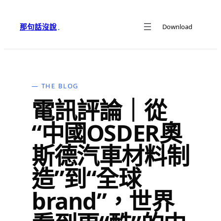
跳
至
那句話沒說
Download
·
主
要
內
容
— THE BLOG
電訊評論｜從
“中國OSDER奧
斯德汽車材料制
造”到“全球
brand”，世界