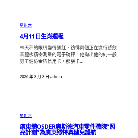
星期六
4月11日生肖運程
林天秤的眼睛變得通紅，彷彿兩個正在進行餐飲
業體檢精密測量的電子磅秤。他掏出他的純一般
勞工健檢金箔信用卡，那張卡…
2026 年 8 月 8 日
·
admin
星期六
廣東體OSDER奧斯德汽車零件職院“照
亮計劃”為廣東殘特奧健兒護航