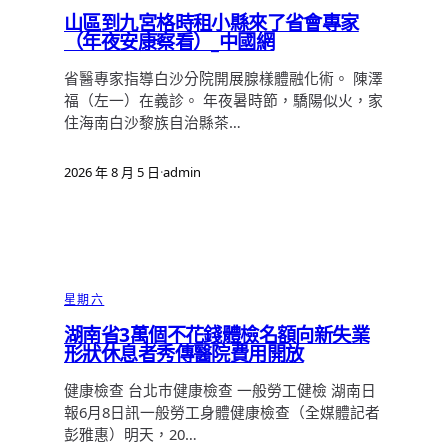
山區到九宮格時租小縣來了省會專家
（年夜安康察看）_中國網
省醫專家指導白沙分院開展腺樣體融化術。 陳澤
福（左一）在義診。 年夜暑時節，驕陽似火，家
住海南白沙黎族自治縣茶…
2026 年 8 月 5 日
·
admin
星期六
湖南省3萬個不花錢體檢名額向新失業
形狀休息者秀傳醫院費用開放
健康檢查 台北巿健康檢查 一般勞工健檢 湖南日
報6月8日訊一般勞工身體健康檢查（全媒體記者
彭雅惠）明天，20…