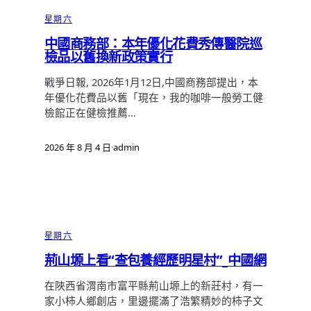
星期六
中國商務部：本年優化花費秀傳醫院巡
檢品以舊換新政策實行
戰爭日報, 2026年1月12日,中國商務部提出，本
年優化花費品以舊「現在，我的咖啡一般勞工健
檢館正在健檢推薦…
2026 年 8 月 4 日
·
admin
星期六
荊山塬上看“查包養經歷明星村”_中國網
在陜西省渭南市富平縣荊山塬上的新莊村，有一
家小柿人鄉創店，里邊擺滿了浩繁精妙的柿子文