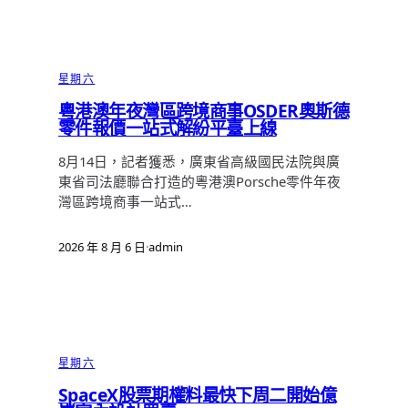
星期六
粵港澳年夜灣區跨境商事OSDER奧斯德
零件報價一站式解紛平臺上線
8月14日，記者獲悉，廣東省高級國民法院與廣
東省司法廳聯合打造的粵港澳Porsche零件年夜
灣區跨境商事一站式…
2026 年 8 月 6 日
·
admin
星期六
SpaceX股票期權料最快下周二開始億