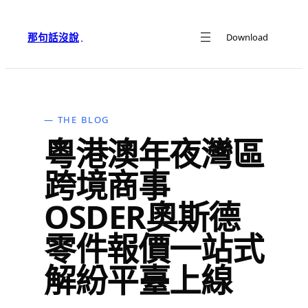
跳
至
那句話沒說
Download
·
主
要
內
容
— THE BLOG
粵港澳年夜灣區
跨境商事
OSDER奧斯德
零件報價一站式
解紛平臺上線