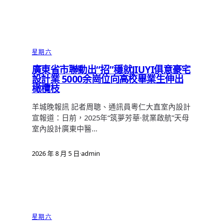
星期六
廣東省市聯動出“招”穩就JIUYI俱意豪宅
設計業 5000余崗位向高校畢業生伸出
橄欖枝
羊城晚報訊 記者周聰、通訊員粵仁大直室內設計
宣報道：日前，2025年“筑夢芳華·就業啟航”天母
室內設計廣東中醫…
2026 年 8 月 5 日
·
admin
星期六