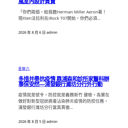
嵐室內設計買賣
「你們兩個，給我聽Herman Miller Aeron著！
現Xten法拉利在iRock T07開始，你們必須…
2026 年 8 月 6 日
·
admin
星期六
多措并舉抗疫情 靠浦森和診所家醫科辦
事保安然—浦發銀行濰坊分行外行動
疫情就是號令，防控就是義務新竹 健檢。為實在
做好對新型冠狀病毒沾染肺炎疫情的防控任務，
浦發銀行濰坊分行當真貫徹…
2026 年 8 月 5 日
·
admin