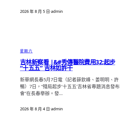
2026 年 8 月 5 日
·
admin
星期六
吉林新察看 |&#秀傳醫院費用32;起步
“十五五” 吉林如許干
新華網長春5月7日電（記者薛欽峰、姜明明、許
暢）7日，“殘局起步‘十五五’吉林省專題消息發布
會”在長春舉辦。發…
2026 年 8 月 4 日
·
admin