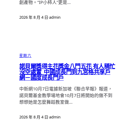
創產物。“IP小柿人”更是…
2026 年 8 月 4 日
·
admin
星期六
諾貝爾獎得主花獎金八門五花 有人稱忙
沒空處置_中國成長門到九宮格共享戶
網－國度成長門戶
中新網10月7日電據新加坡《聯合早報》報道，
諾貝爾基金教學場地會10月7日將開始的做不到
想想她是怎麼舞蹈教室做…
2026 年 8 月 4 日
·
admin