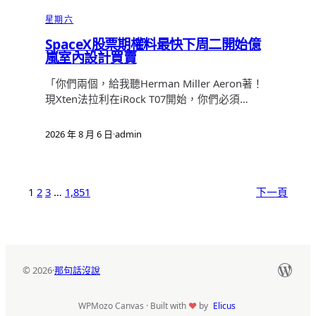
星期六
SpaceX股票期權料最快下周二開始億
嵐室內設計買賣
「你們兩個，給我聽Herman Miller Aeron著！
現Xten法拉利在iRock T07開始，你們必須…
2026 年 8 月 6 日
·
admin
1
2
3
…
1,851
下一頁
Word
© 2026
·
那句話沒說
WPMozo Canvas · Built with
♥
by
Elicus