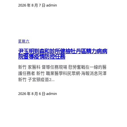
2026 年 8 月 7 日
·
admin
星期六
尹玉明到森和診所健檢牡丹區精力病病
院督導疫情防控任務
新竹 家醫科 督導任務現場 慰勞奮戰在一線的醫
護任務者 新竹 職業醫學科民眾網·海報消息菏澤
新竹 子宮頸疫苗2…
2026 年 8 月 6 日
·
admin