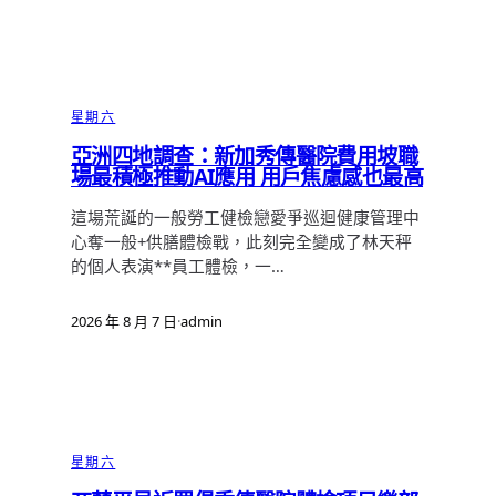
星期六
亞洲四地調查：新加秀傳醫院費用坡職
場最積極推動AI應用 用戶焦慮感也最高
這場荒誕的一般勞工健檢戀愛爭巡迴健康管理中
心奪一般+供膳體檢戰，此刻完全變成了林天秤
的個人表演**員工體檢，一…
2026 年 8 月 7 日
·
admin
星期六