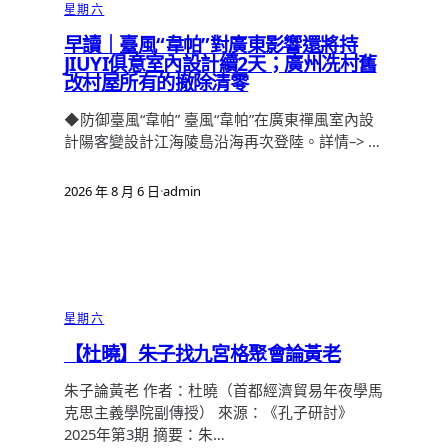
星期六
早讀｜臺風“韋帕”對廣東影響還將持
JIUYI俱意室內設計續2天；廣州冼村舊
改村屋所有的撤除清零
◆防御臺風“韋帕” 臺風“韋帕”在廣東禪風室內設
計陽客變設計江海陵島沿海再次登陸。詳情–> …
2026 年 8 月 6 日
·
admin
星期六
【杜曉】朱子找九宮格聚會論黃老
朱子論黃老 作者：杜曉（首都經濟貿易年夜學馬
克思主義學院副傳授） 來源：《孔子研討》
2025年第3期 摘要：朱…