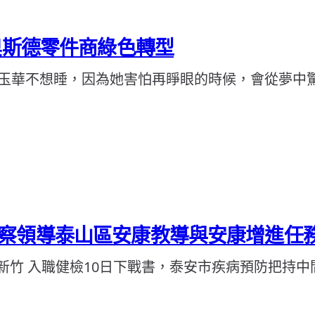
奧斯德零件商綠色轉型
玉華不想睡，因為她害怕再睜眼的時候，會從夢中驚
察領導泰山區安康教導與安康增進任
年1月新竹 入職健檢10日下戰書，泰安市疾病預防把持