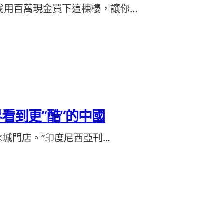
我用百萬現金買下這棟樓，讓你…
界看到更“酷”的中國
冰城門店。”印度尼西亞刊…