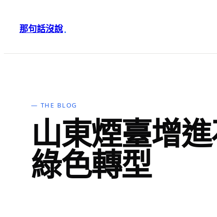
跳
至
那句話沒說
·
主
要
內
容
— THE BLOG
山東煙臺增進
綠色轉型