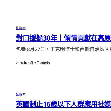
星期六
對口援躲30年丨傾情貢獻在高原
包養 8月27日，王克明博士和西躲自治區
2026 年 8 月 9 日
·
admin
星期六
英國制止16歲以下人群應用社媒