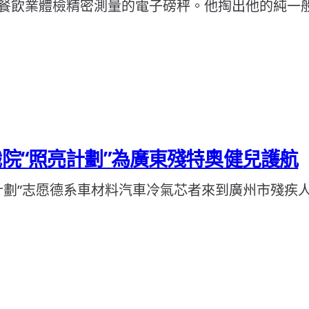
餐飲業體檢精密測量的電子磅秤。他掏出他的純一
職院“照亮計劃”為廣東殘特奧健兒護航
計劃”志愿德系車材料汽車冷氣芯者來到廣州市殘疾