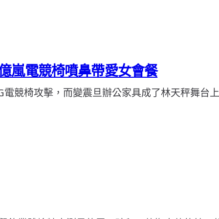
億嵐電競椅噴鼻帶愛女會餐
桌ROG電競椅攻擊，而變震旦辦公家具成了林天秤舞台