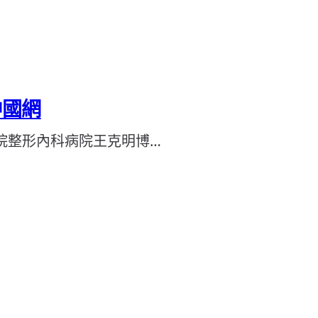
中國網
信院整形內科病院王克明博…