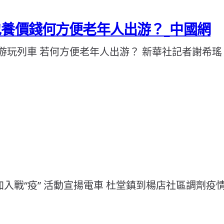
包養價錢何方便老年人出游？_中國網
游玩列車 若何方便老年人出游？ 新華社記者謝希瑤
加入戰“疫” 活動宣揚電車 杜堂鎮到楊店社區調劑疫