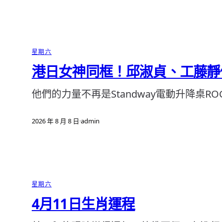
星期六
港日女神同框！邱淑貞、工藤靜
他們的力量不再是Standway電動升降
2026 年 8 月 8 日
·
admin
星期六
4月11日生肖運程