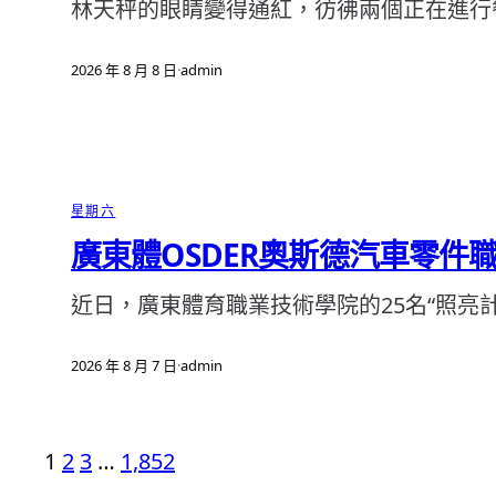
林天秤的眼睛變得通紅，彷彿兩個正在進行
2026 年 8 月 8 日
·
admin
星期六
廣東體OSDER奧斯德汽車零件
近日，廣東體育職業技術學院的25名“照亮
2026 年 8 月 7 日
·
admin
1
2
3
…
1,852