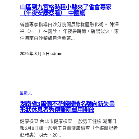
山區到九宮格時租小縣來了省會專家
（年夜安康察看）_中國網
省醫專家指導白沙分院開展腺樣體融化術。 陳澤
福（左一）在義診。 年夜暑時節，驕陽似火，家
住海南白沙黎族自治縣茶…
2026 年 8 月 5 日
·
admin
星期六
湖南省3萬個不花錢體檢名額向新失業
形狀休息者秀傳醫院費用開放
健康檢查 台北巿健康檢查 一般勞工健檢 湖南日
報6月8日訊一般勞工身體健康檢查（全媒體記者
彭雅惠）明天，20…