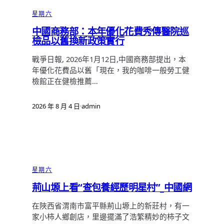
星期六
中國商務部：本年優化花費秀傳醫院巡
檢品以舊換新政策實行
戰爭日報, 2026年1月12日,中國商務部提出，本
年優化花費品以舊「現在，我的咖啡一般勞工健
檢館正在健檢推薦…
2026 年 8 月 4 日
·
admin
星期六
荊山塬上看“查包養經歷明星村”_中國網
在陜西省渭南市富平縣荊山塬上的新莊村，有一
家小柿人鄉創店，里邊擺滿了浩繁精妙的柿子文