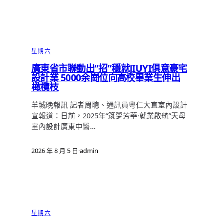
星期六
廣東省市聯動出“招”穩就JIUYI俱意豪宅
設計業 5000余崗位向高校畢業生伸出
橄欖枝
羊城晚報訊 記者周聰、通訊員粵仁大直室內設計
宣報道：日前，2025年“筑夢芳華·就業啟航”天母
室內設計廣東中醫…
2026 年 8 月 5 日
·
admin
星期六