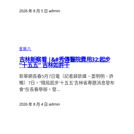
2026 年 8 月 5 日
·
admin
星期六
吉林新察看 |&#秀傳醫院費用32;起步
“十五五” 吉林如許干
新華網長春5月7日電（記者薛欽峰、姜明明、許
暢）7日，“殘局起步‘十五五’吉林省專題消息發布
會”在長春舉辦。發…
2026 年 8 月 4 日
·
admin