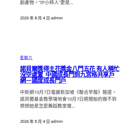
創產物。“IP小柿人”更是…
2026 年 8 月 4 日
·
admin
星期六
諾貝爾獎得主花獎金八門五花 有人稱忙
沒空處置_中國成長門到九宮格共享戶
網－國度成長門戶
中新網10月7日電據新加坡《聯合早報》報道，
諾貝爾基金教學場地會10月7日將開始的做不到
想想她是怎麼舞蹈教室做…
2026 年 8 月 4 日
·
admin