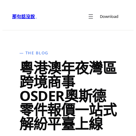
跳
至
那句話沒說
Download
·
主
要
內
容
— THE BLOG
粵港澳年夜灣區
跨境商事
OSDER奧斯德
零件報價一站式
解紛平臺上線