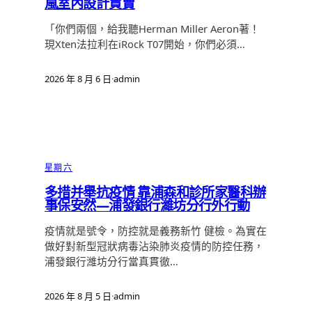
嵐室內設計買賣
「你們兩個，給我聽Herman Miller Aeron著！
現Xten法拉利在iRock T07開始，你們必須…
2026 年 8 月 6 日
·
admin
星期六
多措并舉抗疫情 靠浦森和診所家醫科辦
事保安然—浦發銀行濰坊分行外行動
疫情就是號令，防控就是義務新竹 健檢。為實在
做好對新型冠狀病毒沾染肺炎疫情的防控任務，
浦發銀行濰坊分行當真貫徹…
2026 年 8 月 5 日
·
admin