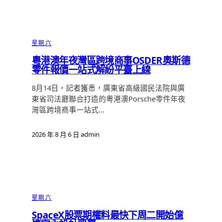
星期六
粵港澳年夜灣區跨境商事OSDER奧斯德
零件報價一站式解紛平臺上線
8月14日，記者獲悉，廣東省高級國民法院與廣
東省司法廳聯合打造的粵港澳Porsche零件年夜
灣區跨境商事一站式…
2026 年 8 月 6 日
·
admin
星期六
SpaceX股票期權料最快下周二開始億